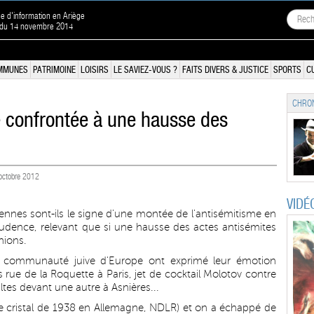
ne d'information en Ariège
n du 14 novembre 2014
MMUNES
PATRIMOINE
LOISIRS
LE SAVIEZ-VOUS ?
FAITS DIVERS & JUSTICE
SPORTS
C
CHRON
e confrontée à une hausse des
7 octobre 2012
VIDÉ
ennes sont-ils le signe d'une montée de l'antisémitisme en
udence, relevant que si une hausse des actes antisémites
nions.
re communauté juive d'Europe ont exprimé leur émotion
rue de la Roquette à Paris, jet de cocktail Molotov contre
tes devant une autre à Asnières...
t de cristal de 1938 en Allemagne, NDLR) et on a échappé de