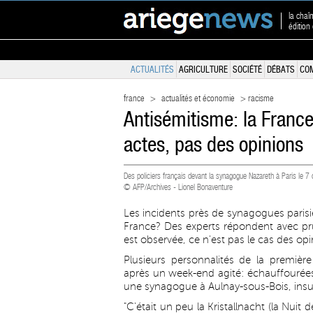
la chaî
éditio
ACTUALITÉS
AGRICULTURE
SOCIÉTÉ
DÉBATS
CO
france
>
actualités et économie
> racisme
Antisémitisme: la Franc
actes, pas des opinions
Des policiers français devant la synagogue Nazareth à Paris le 
© AFP/Archives - Lionel Bonaventure
Les incidents près de synagogues parisi
France? Des experts répondent avec pr
est observée, ce n'est pas le cas des opi
Plusieurs personnalités de la premiè
après un week-end agité: échauffourées 
une synagogue à Aulnay-sous-Bois, insul
"C'était un peu la Kristallnacht (la Nui