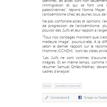
identifiés, les actes sont non seulemen
l'immigration et qui se font une id
palestiniennes", répond Nonna Mayer, 
l'antisémitisme chez les jeunes issus de 
Ne pas confondre actes et opinions: l'e
de progression de l'antisémitisme, plu
pouvoir des Juifs et leur rapport à l'arge
"Tous nos sondages montrent que c'est la
meilleure image", poursuit-elle. A la 
selon le dernier rapport sur le racis
l'homme (CCNDH), "sont les cibles privilé
"Les Juifs ne sont victimes d'aucune 
intégrés. Et en même temps, comme minor
résumer Samuel Ghiles-Meilhac, deva
cadres d'analyse".
france
actualités et économie
Commentaires
0
Partager sur Faceb