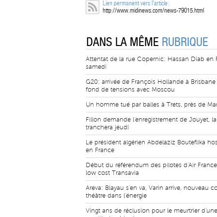
Lien permanent vers l'article:
http://www.midinews.com/news-79015.html
DANS LA MÊME
RUBRIQUE
Attentat de la rue Copernic: Hassan Diab en
samedi
G20: arrivée de François Hollande à Brisbane
fond de tensions avec Moscou
Un homme tué par balles à Trets, près de Mar
Fillon demande l'enregistrement de Jouyet, la 
tranchera jeudi
Le président algérien Abdelaziz Bouteflika hos
en France
Début du référendum des pilotes d'Air France 
low cost Transavia
Areva: Blayau s'en va, Varin arrive, nouveau 
théâtre dans l'énergie
Vingt ans de réclusion pour le meurtrier d'un