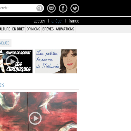
accueil
|
ariège
|
france
ULTURE
EN BREF
OPINIONS
BRÈVES
ANIMATIONS
IQUES
OS