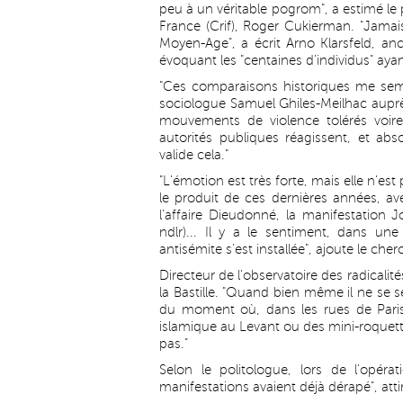
peu à un véritable pogrom", a estimé le p
France (Crif), Roger Cukierman. "Jamai
Moyen-Age", a écrit Arno Klarsfeld, anc
évoquant les "centaines d'individus" aya
"Ces comparaisons historiques me semb
sociologue Samuel Ghiles-Meilhac auprès
mouvements de violence tolérés voire
autorités publiques réagissent, et ab
valide cela."
"L'émotion est très forte, mais elle n'es
le produit de ces dernières années,
l'affaire Dieudonné, la manifestation 
ndlr)... Il y a le sentiment, dans u
antisémite s'est installée", ajoute le cher
Directeur de l'observatoire des radicali
la Bastille. "Quand bien même il ne se se
du moment où, dans les rues de Paris,
islamique au Levant ou des mini-roquett
pas."
Selon le politologue, lors de l'opér
manifestations avaient déjà dérapé", at