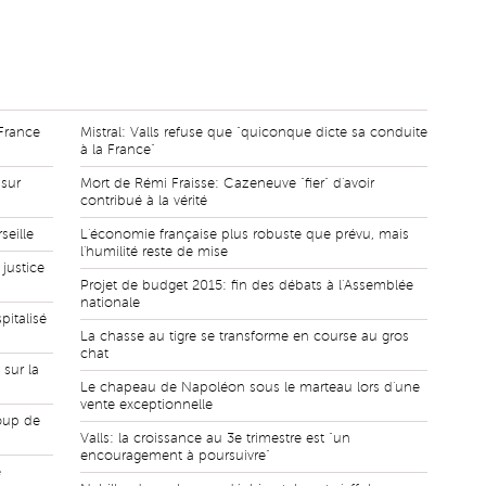
 France
Mistral: Valls refuse que "quiconque dicte sa conduite
à la France"
 sur
Mort de Rémi Fraisse: Cazeneuve "fier" d'avoir
contribué à la vérité
seille
L'économie française plus robuste que prévu, mais
l'humilité reste de mise
justice
Projet de budget 2015: fin des débats à l'Assemblée
nationale
pitalisé
La chasse au tigre se transforme en course au gros
chat
sur la
Le chapeau de Napoléon sous le marteau lors d'une
vente exceptionnelle
coup de
Valls: la croissance au 3e trimestre est "un
encouragement à poursuivre"
e