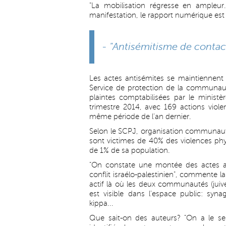
"La mobilisation régresse en ampleur.
manifestation, le rapport numérique est 
- "Antisémitisme de contac
Les actes antisémites se maintiennent 
Service de protection de la communauté
plaintes comptabilisées par le ministè
trimestre 2014, avec 169 actions viol
même période de l'an dernier.
Selon le SCPJ, organisation communautair
sont victimes de 40% des violences phys
de 1% de sa population.
"On constate une montée des actes ant
conflit israélo-palestinien", commente 
actif là où les deux communautés (juiv
est visible dans l'espace public: sy
kippa...
Que sait-on des auteurs? "On a le se