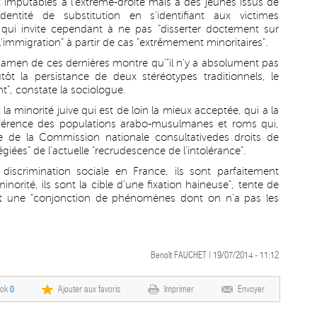
t imputables à l'extrême-droite mais à des jeunes issus de
entité de substitution en s'identifiant aux victimes
qui invite cependant à ne pas "disserter doctement sur
l'immigration" à partir de cas "extrêmement minoritaires".
xamen de ces dernières montre qu'"il n'y a absolument pas
tôt la persistance de deux stéréotypes traditionnels, le
nt", constate la sociologue.
 minorité juive qui est de loin la mieux acceptée, qui a la
différence des populations arabo-musulmanes et roms qui,
me de la Commission nationale consultativedes droits de
giées" de l'actuelle "recrudescence de l'intolérance".
discrimination sociale en France, ils sont parfaitement
ité, ils sont la cible d'une fixation haineuse", tente de
nt une "conjonction de phénomènes dont on n'a pas les
Benoît FAUCHET | 19/07/2014 - 11:12
ook
0
Ajouter aux favoris
Imprimer
Envoyer