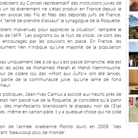
résident du Conseil représentatif des institutions juives de
s un tel événement ne s'était produit en France depuis le
ien avocat des Fils et filles des déportés juifs de France,
nt "tenté de prendre d'assaut" la synagogue de la Roquette.
lent malvenues pour apprécier la situation", tempère le
 de l'AFP. "Les pogroms ou la Nuit de cristal, ce sont des
 encouragés par les pouvoirs en place. En France, les
solument rien n'indique qu'une majorité de la population
t pas uniquement liée à ce qui s'est passé dimanche, elle est
 avec les actes de Mohamed Merah et Mehdi Nemmouche,
Jour de colère (où des +Mort aux Juifs!+ ont été lancés,
ne partie de la communauté juive, qu'une lame de fond
cheur.
tés politiques, Jean-Yves Camus a assisté aux heurts près de
rait rien passé rue de la Roquette, je considère qu'à partir
 des manifestants brandissent le drapeau noir de l'Etat
es, même en carton-pâte, il y a quelque chose qui ne colle
ation de l'armée israélienne Plomb durci en 2009, "des
tirant "beaucoup plus de monde".