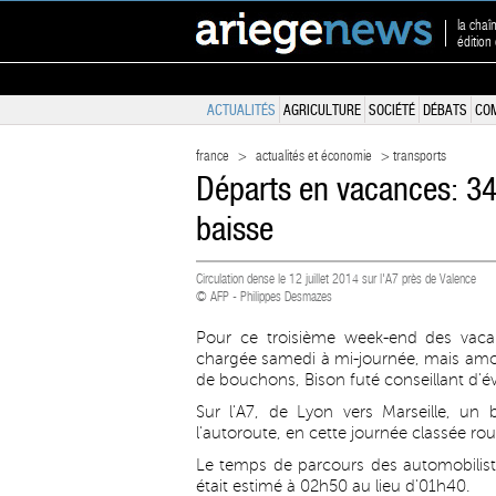
la chaî
éditio
ACTUALITÉS
AGRICULTURE
SOCIÉTÉ
DÉBATS
CO
france
>
actualités et économie
> transports
Départs en vacances: 3
baisse
Circulation dense le 12 juillet 2014 sur l'A7 près de Valence
© AFP - Philippes Desmazes
Pour ce troisième week-end des vacanc
chargée samedi à mi-journée, mais amorç
de bouchons, Bison futé conseillant d'évi
Sur l'A7, de Lyon vers Marseille, un
l'autoroute, en cette journée classée ro
Le temps de parcours des automobiliste
était estimé à 02h50 au lieu d'01h40.