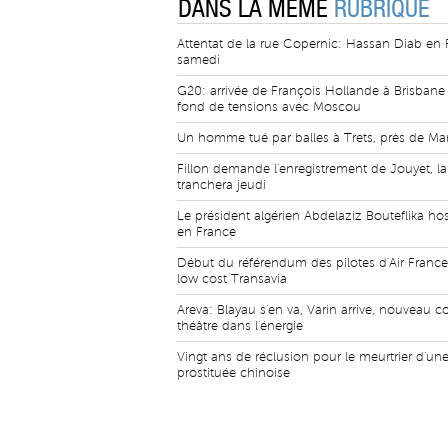
DANS LA MÊME
RUBRIQUE
Attentat de la rue Copernic: Hassan Diab en
samedi
G20: arrivée de François Hollande à Brisbane
fond de tensions avec Moscou
Un homme tué par balles à Trets, près de Mar
Fillon demande l'enregistrement de Jouyet, la 
tranchera jeudi
Le président algérien Abdelaziz Bouteflika hos
en France
Début du référendum des pilotes d'Air France 
low cost Transavia
Areva: Blayau s'en va, Varin arrive, nouveau 
théâtre dans l'énergie
Vingt ans de réclusion pour le meurtrier d'un
prostituée chinoise