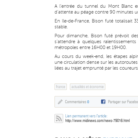
A l'entrée du tunnel du Mont Blanc en 
d'attente au péage contre 90 minutes un
En Ile-de-France, Bison futé totalisa
stable.
Pour dimanche, Bison futé prévoit des
s'attendre à quelques ralentissements
métropoles entre 16H00 et 19H00.
Au cours du week-end, les étapes alpi
une circulation dense sur les autoroutes 
liées au trajet emprunté par les coureurs
france
actualités et économie
Commentaires
0
Partager sur Faceb
Lien permanent vers l'article:
http://www.midinews.com/news-79016.html