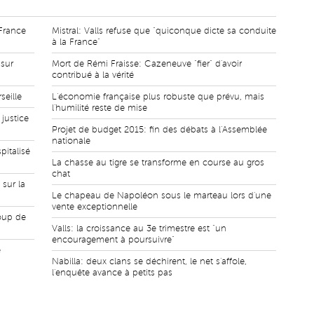
 France
Mistral: Valls refuse que "quiconque dicte sa conduite
à la France"
 sur
Mort de Rémi Fraisse: Cazeneuve "fier" d'avoir
contribué à la vérité
seille
L'économie française plus robuste que prévu, mais
l'humilité reste de mise
justice
Projet de budget 2015: fin des débats à l'Assemblée
nationale
pitalisé
La chasse au tigre se transforme en course au gros
chat
sur la
Le chapeau de Napoléon sous le marteau lors d'une
vente exceptionnelle
coup de
Valls: la croissance au 3e trimestre est "un
encouragement à poursuivre"
e
Nabilla: deux clans se déchirent, le net s'affole,
l'enquête avance à petits pas