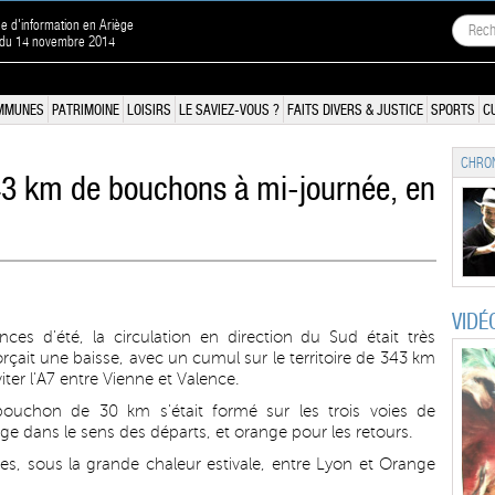
ne d'information en Ariège
n du 14 novembre 2014
MMUNES
PATRIMOINE
LOISIRS
LE SAVIEZ-VOUS ?
FAITS DIVERS & JUSTICE
SPORTS
C
CHRON
43 km de bouchons à mi-journée, en
VIDÉ
es d'été, la circulation en direction du Sud était très
ait une baisse, avec un cumul sur le territoire de 343 km
ter l'A7 entre Vienne et Valence.
 bouchon de 30 km s'était formé sur les trois voies de
uge dans le sens des départs, et orange pour les retours.
s, sous la grande chaleur estivale, entre Lyon et Orange