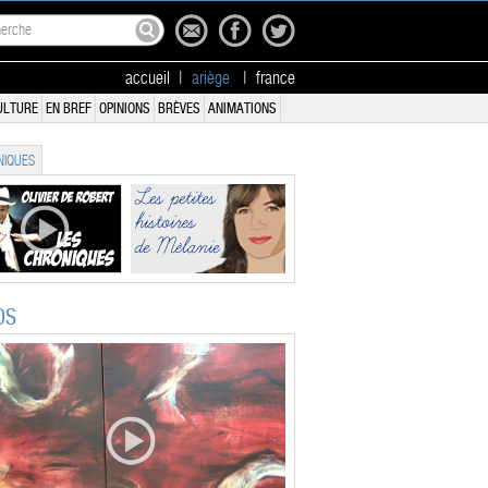
accueil
|
ariège
|
france
ULTURE
EN BREF
OPINIONS
BRÈVES
ANIMATIONS
IQUES
OS