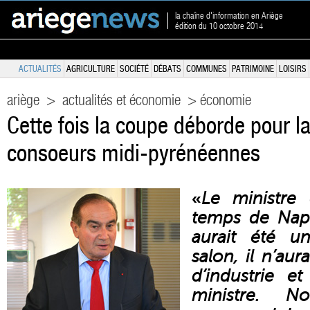
la chaîne d'information en Ariège
édition du 10 octobre 2014
ACTUALITÉS
AGRICULTURE
SOCIÉTÉ
DÉBATS
COMMUNES
PATRIMOINE
LOISIRS
ariège
>
actualités et économie
> économie
Cette fois la coupe déborde pour la
consoeurs midi-pyrénéennes
«
Le ministre
temps de Napo
aurait été u
salon, il n’aur
d’industrie 
ministre. N