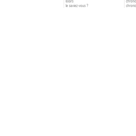
loisirs
chroniq
le saviez-vous ?
chroniq