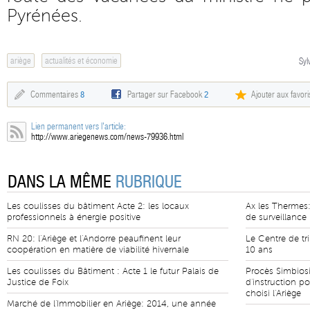
Pyrénées.
ariège
actualités et économie
Syl
Commentaires
8
Partager sur Facebook
2
Ajouter aux favori
Lien permanent vers l'article:
http://www.ariegenews.com/news-79936.html
DANS LA MÊME
RUBRIQUE
Les coulisses du bâtiment Acte 2: les locaux
Ax les Thermes
professionnels à énergie positive
de surveillance
RN 20: l'Ariège et l'Andorre peaufinent leur
Le Centre de tr
coopération en matière de viabilité hivernale
10 ans
Les coulisses du Bâtiment : Acte 1 le futur Palais de
Procès Simbiosi
Justice de Foix
d'instruction po
choisi l'Ariège
Marché de l'Immobilier en Ariège: 2014, une année