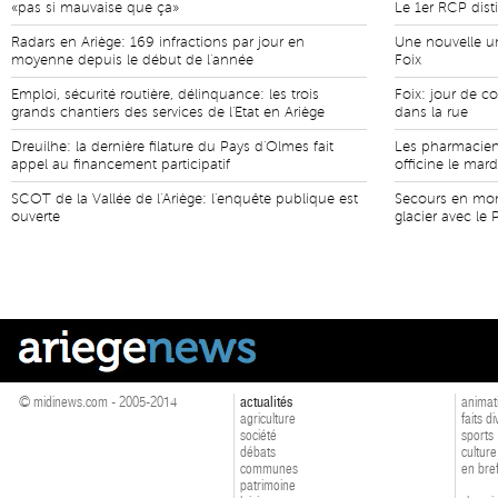
«pas si mauvaise que ça»
Le 1er RCP dist
Radars en Ariège: 169 infractions par jour en
Une nouvelle un
moyenne depuis le début de l'année
Foix
Emploi, sécurité routière, délinquance: les trois
Foix: jour de c
grands chantiers des services de l'Etat en Ariège
dans la rue
Dreuilhe: la dernière filature du Pays d'Olmes fait
Les pharmaciens
appel au financement participatif
officine le mar
SCOT de la Vallée de l'Ariège: l'enquête publique est
Secours en mon
ouverte
glacier avec le
© midinews.com - 2005-2014
actualités
animat
agriculture
faits d
société
sports
débats
culture
communes
en bre
patrimoine