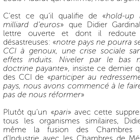
C’est ce qu’il qualifie de «
hold-up 
milliard d’euros
» que Didier Gardin
lettre ouverte et dont il redout
désastreuses: «
notre pays ne pourra s
CCI à genoux, une crise sociale sa
effets induits. Niveler par le bas
doctrine payante
», insiste ce dernier 
des CCI de «
participer au redresse
pays, nous avons commencé à le fair
pas de nous réformer
»
Plutôt qu’un «
pari
» avec cette suppre
tous les organismes similaires, Did
même la fusion des Chambres
d’Industrie avec les Chambres de Mé