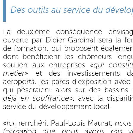
Des outils au service du dével
La deuxième conséquence envisag
ouverte par Didier Gardinal sera la f
de formation, qui proposent égalemen
dont bénéficient les chômeurs longu
soutien aux entreprises «
qui const
métier
» et des investissements da
aéroports, les parcs d’exposition ave
qui pèseraient alors sur des bassins 
déjà en souffrance
», avec la dispari
service du développement local.
«
Ici
, renchérit Paul-Louis Maurat,
nous 
formation que nous avons mis v