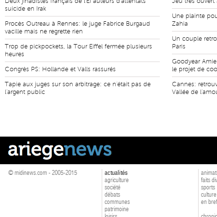
Deux jihadistes français de l'EI auteurs d'attentats
Jeu très ouver
suicide en Irak
Une plainte po
Procès Outreau à Rennes: le juge Fabrice Burgaud
Zahia
vacille mais ne regrette rien
Un couple retr
Trop de pickpockets, la Tour Eiffel fermée plusieurs
Paris
heures
Goodyear Amiens
Congrès PS: Hollande et Valls rassurés
le projet de co
Tapie aux juges sur son arbitrage: ce n'était pas de
Cannes: retrou
l'argent public
Vallée de l'amo
© midinews.com - 2005-2015
actualités
animat
agriculture
faits d
société
sports
débats
culture
communes
en bre
patrimoine
loisirs
chroniq