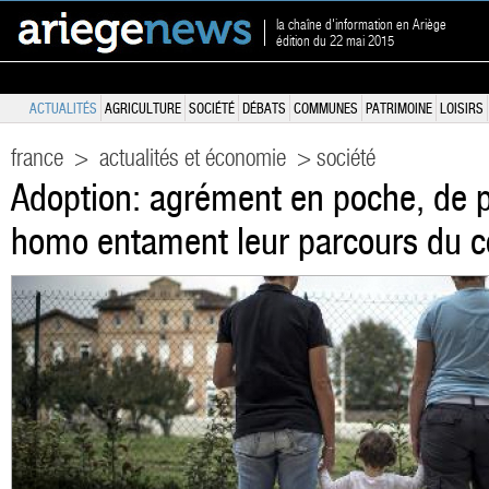
la chaîne d'information en Ariège
édition du 22 mai 2015
ACTUALITÉS
AGRICULTURE
SOCIÉTÉ
DÉBATS
COMMUNES
PATRIMOINE
LOISIRS
france
>
actualités et économie
> société
Adoption: agrément en poche, de 
homo entament leur parcours du 