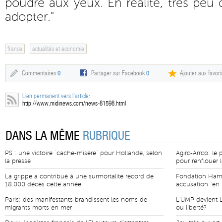
poudre aux yeux. En réalité, très peu
adopter."
france
actualités et économie
Commentaires
0
Partager sur Facebook
0
Ajouter aux favori
Lien permanent vers l'article:
http://www.midinews.com/news-81598.html
DANS LA MÊME
RUBRIQUE
PS : une victoire "cache-misère" pour Hollande, selon
Agirc-Arrco: le 
la presse
pour renflouer l
La grippe a contribué à une surmortalité record de
Fondation Hamo
18.000 décès cette année
accusation "en 
Paris: des manifestants brandissent les noms de
L'UMP devient L
migrants morts en mer
ou liberté?