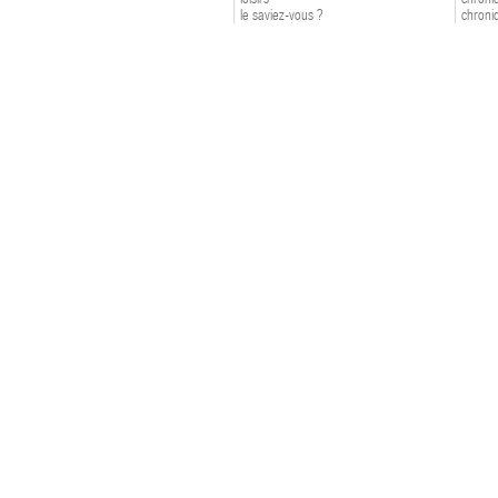
le saviez-vous ?
chroniq