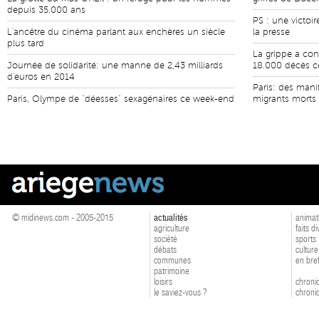
depuis 35.000 ans
PS : une victoi
L'ancêtre du cinéma parlant aux enchères un siècle
la presse
plus tard
La grippe a con
Journée de solidarité: une manne de 2,43 milliards
18.000 décès c
d'euros en 2014
Paris: des mani
Paris, Olympe de "déesses" sexagénaires ce week-end
migrants morts
© midinews.com - 2005-2015
actualités
animat
agriculture
faits d
société
sports
débats
culture
communes
en bre
patrimoine
loisirs
chroniq
le saviez-vous ?
chroniq