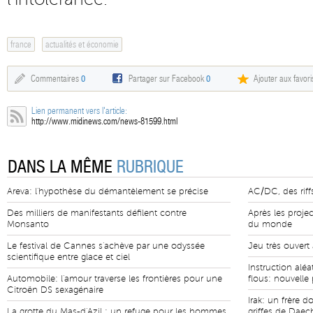
france
actualités et économie
Commentaires
0
Partager sur Facebook
0
Ajouter aux favori
Lien permanent vers l'article:
http://www.midinews.com/news-81599.html
DANS LA MÊME
RUBRIQUE
Areva: l'hypothèse du démantèlement se précise
AC/DC, des riff
Des milliers de manifestants défilent contre
Après les proje
Monsanto
du monde
Le festival de Cannes s'achève par une odyssée
Jeu très ouvert
scientifique entre glace et ciel
Instruction alé
Automobile: l'amour traverse les frontières pour une
flous: nouvelle
Citroën DS sexagénaire
Irak: un frère 
La grotte du Mas-d'Azil : un refuge pour les hommes
griffes de Daec