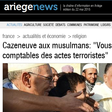
la chaîne d'information en Ariège
édition du 22 mai 2015
ACTUALITÉS
AGRICULTURE
SOCIÉTÉ
DÉBATS
COMMUNES
PATRIMOINE
LOISIRS
france
>
actualités et économie
> religion
Cazeneuve aux musulmans: "Vous 
comptables des actes terroristes"