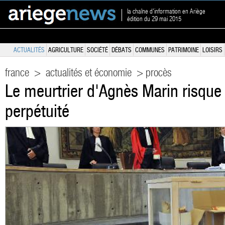
la chaîne d'information en Ariège
édition du 29 mai 2015
ACTUALITÉS
AGRICULTURE
SOCIÉTÉ
DÉBATS
COMMUNES
PATRIMOINE
LOISIRS
france
>
actualités et économie
> procès
Le meurtrier d'Agnès Marin risque
perpétuité