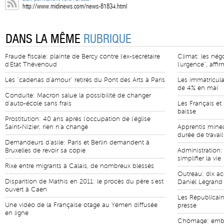
http://www.midinews.com/news-81834.html
DANS LA MÊME
RUBRIQUE
Fraude fiscale: plainte de Bercy contre l'ex-secrétaire
Climat: les nég
d'Etat Thévenoud
l'urgence", affi
Les "cadenas d'amour" retirés du Pont des Arts à Paris
Les immatricula
de 4% en mai
Conduite: Macron salue la possibilité de changer
d'auto-école sans frais
Les Français et 
baisse
Prostitution: 40 ans après l'occupation de l'église
Saint-Nizier, rien n'a changé
Apprentis mine
durée de travail
Demandeurs d'asile: Paris et Berlin demandent à
Bruxelles de revoir sa copie
Administration:
simplifier la vie
Rixe entre migrants à Calais, de nombreux blessés
Outreau: dix a
Disparition de Mathis en 2011: le procès du père s'est
Daniel Legrand
ouvert à Caen
Les Républicain
Une vidéo de la Française otage au Yémen diffusée
presse
en ligne
Chômage: embel