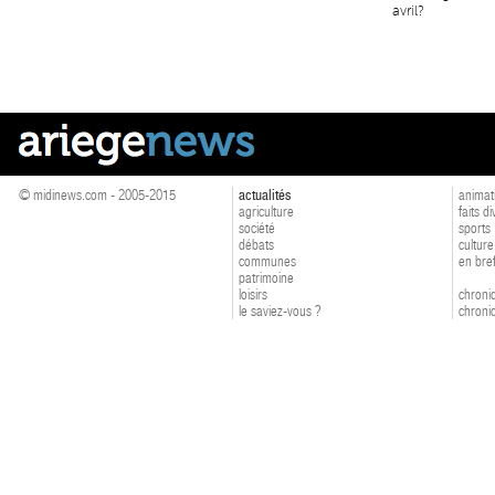
avril?
© midinews.com - 2005-2015
actualités
animat
agriculture
faits d
société
sports
débats
culture
communes
en bre
patrimoine
loisirs
chroniq
le saviez-vous ?
chroniq