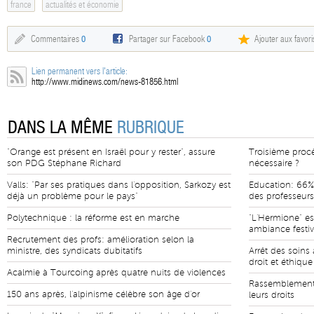
france
actualités et économie
Commentaires
0
Partager sur Facebook
0
Ajouter aux favori
Lien permanent vers l'article:
http://www.midinews.com/news-81856.html
DANS LA MÊME
RUBRIQUE
"Orange est présent en Israël pour y rester", assure
Troisième proc
son PDG Stéphane Richard
nécessaire ?
Valls: "Par ses pratiques dans l'opposition, Sarkozy est
Education: 66%
déjà un problème pour le pays"
des professeurs
Polytechnique : la réforme est en marche
"L'Hermione" es
ambiance festi
Recrutement des profs: amélioration selon la
ministre, des syndicats dubitatifs
Arrêt des soins
droit et éthique
Acalmie à Tourcoing après quatre nuits de violences
Rassemblement 
150 ans après, l'alpinisme célèbre son âge d'or
leurs droits