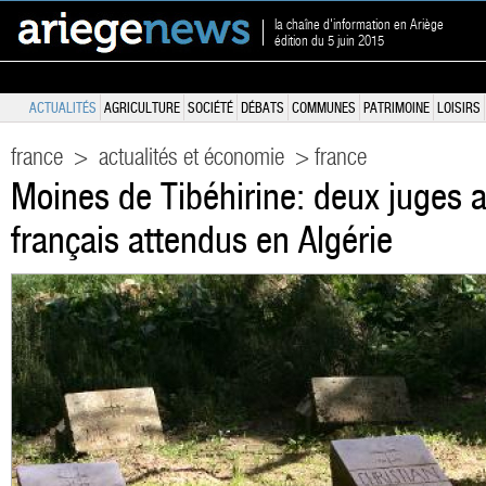
la chaîne d'information en Ariège
édition du 5 juin 2015
ACTUALITÉS
AGRICULTURE
SOCIÉTÉ
DÉBATS
COMMUNES
PATRIMOINE
LOISIRS
france
>
actualités et économie
> france
Moines de Tibéhirine: deux juges an
français attendus en Algérie