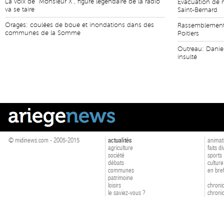
La voix de "Monsieur X", figure légendaire de la radio
Evacuation de m
va se taire
Saint-Bernard
Orages: coulées de boue et inondations dans des
Rassemblement 
communes de la Somme
Poitiers
Outreau: Daniel
insulté
© midinews.com - 2005-2015
actualités
animat
agriculture
faits d
société
sports
débats
culture
communes
en bre
patrimoine
loisirs
chroniq
le saviez-vous ?
chroniq