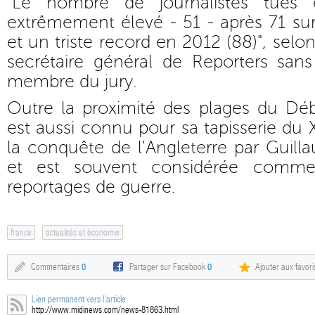
"Le nombre de journalistes tués
extrêmement élevé - 51 - après 71 su
et un triste record en 2012 (88)", selo
secrétaire général de Reporters sans
membre du jury.
Outre la proximité des plages du D
est aussi connu pour sa tapisserie du X
la conquête de l'Angleterre par Guil
et est souvent considérée comm
reportages de guerre.
france
actualités et économie
Commentaires
0
Partager sur Facebook
0
Ajouter aux favori
Lien permanent vers l'article:
http://www.midinews.com/news-81863.html