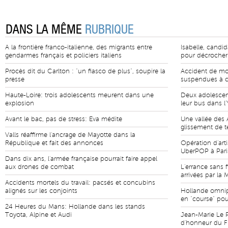
DANS LA MÊME
RUBRIQUE
A la frontière franco-italienne, des migrants entre
Isabelle, candi
gendarmes français et policiers italiens
pour décrocher
Procès dit du Carlton : "un fiasco de plus", soupire la
Accident de mo
presse
suspendues à 
Haute-Loire: trois adolescents meurent dans une
Deux adolescen
explosion
leur bus dans l
Avant le bac, pas de stress: Eva médite
Une vallée des 
glissement de t
Valls réaffirme l'ancrage de Mayotte dans la
République et fait des annonces
Opération d'art
UberPOP à Pari
Dans dix ans, l'armée française pourrait faire appel
aux drones de combat
L'errance sans 
arrivées par la 
Accidents mortels du travail: pacsés et concubins
alignés sur les conjoints
Hollande omnipr
en "course" po
24 Heures du Mans: Hollande dans les stands
Toyota, Alpine et Audi
Jean-Marie Le P
d'honneur du FN