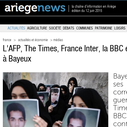
la chaîne d'information en Ariège
édition du 12 juin 2015
ACTUALITÉS
AGRICULTURE
SOCIÉTÉ
DÉBATS
COMMUNES
PATRIMOINE
LOISIRS
france
>
actualités et économie
> médias
L'AFP, The Times, France Inter, la BBC
à Bayeux
Bay
se
cor
gue
Time
BBC
con