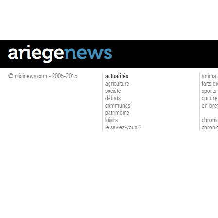
© midinews.com - 2005-2015
actualités
animat
agriculture
faits d
société
sports
débats
culture
communes
en bre
patrimoine
loisirs
chroniq
le saviez-vous ?
chroniq