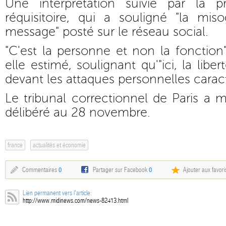
Une interprétation suivie par la 
réquisitoire, qui a souligné "la mis
message" posté sur le réseau social.
"C'est la personne et non la fonction" 
elle estimé, soulignant qu'"ici, la libe
devant les attaques personnelles caract
Le tribunal correctionnel de Paris a
délibéré au 28 novembre.
france
actualités et économie
Commentaires
0
Partager sur Facebook
0
Ajouter aux favori
Lien permanent vers l'article:
http://www.midinews.com/news-82413.html