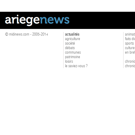
© midinews.com - 2005-2014
actualités
animat
agriculture
faits d
société
sports
débats
culture
communes
en bre
patrimoine
loisirs
chroniq
le saviez-vous ?
chroniq