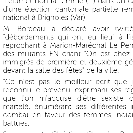
"l'élue et non la femme (...) dans un ca
d'une élection cantonale partielle re
national à Brignoles (Var).
M. Bordeau a déclaré avoir twitt
"débordements qui ont eu lieu" à l'i
reprochant à Marion-Maréchal Le Pen 
des militants FN criant "On est chez
immigrés de première et deuxième gé
devant la salle des fêtes" de la ville.
"Ce n'est pas le meilleur écrit que j
reconnu le prévenu, exprimant ses regr
que l'on m'accuse d'être sexiste o
martelé, énumérant ses différentes i
combat en faveur des femmes, not
battues.