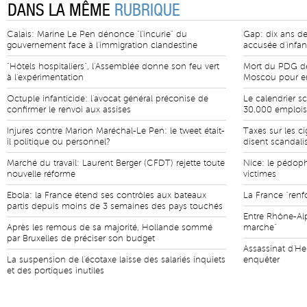
DANS LA MÊME
RUBRIQUE
Calais: Marine Le Pen dénonce "l'incurie" du
Gap: dix ans de
gouvernement face à l'immigration clandestine
accusée d'infan
"Hôtels hospitaliers", l'Assemblée donne son feu vert
Mort du PDG de 
à l'expérimentation
Moscou pour en
Octuple infanticide: l'avocat général préconise de
Le calendrier sc
confirmer le renvoi aux assises
30.000 emplois 
Injures contre Marion Maréchal-Le Pen: le tweet était-
Taxes sur les cig
il politique ou personnel?
disent scandali
Marché du travail: Laurent Berger (CFDT) rejette toute
Nice: le pédophi
nouvelle réforme
victimes
Ebola: la France étend ses contrôles aux bateaux
La France "renf
partis depuis moins de 3 semaines des pays touchés
Entre Rhône-Alp
Après les remous de sa majorité, Hollande sommé
marche"
par Bruxelles de préciser son budget
Assassinat d'He
La suspension de l'écotaxe laisse des salariés inquiets
enquêter
et des portiques inutiles