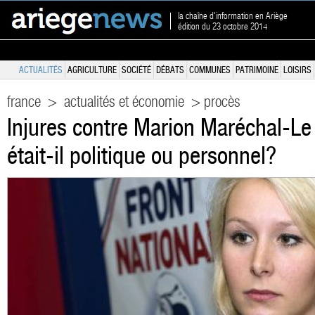
la chaîne d'information en Ariège
édition du 23 octobre 2014
ACTUALITÉS
AGRICULTURE
SOCIÉTÉ
DÉBATS
COMMUNES
PATRIMOINE
LOISIRS
france
>
actualités et économie
> procès
Injures contre Marion Maréchal-Le 
était-il politique ou personnel?