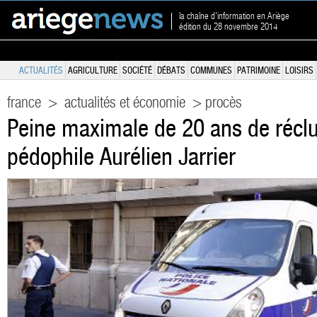
la chaîne d'information en Ariège
édition du 28 novembre 2014
ACTUALITÉS
AGRICULTURE
SOCIÉTÉ
DÉBATS
COMMUNES
PATRIMOINE
LOISIRS
france
>
actualités et économie
> procès
Peine maximale de 20 ans de réclu
pédophile Aurélien Jarrier