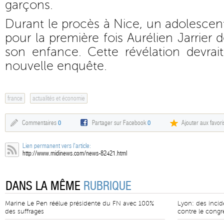
garçons.
Durant le procès à Nice, un adolescent
pour la première fois Aurélien Jarrier d
son enfance. Cette révélation devrai
nouvelle enquête.
france
actualités et économie
Commentaires
0
Partager sur Facebook
0
Ajouter aux favori
Lien permanent vers l'article:
http://www.midinews.com/news-82421.html
DANS LA MÊME
RUBRIQUE
Marine Le Pen réélue présidente du FN avec 100%
Lyon: des incid
des suffrages
contre le cong