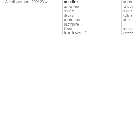
© midinews.com - 2005-2014
actualités
animat
agriculture
faits d
société
sports
débats
culture
communes
en bre
patrimoine
loisirs
chroniq
le saviez-vous ?
chroniq