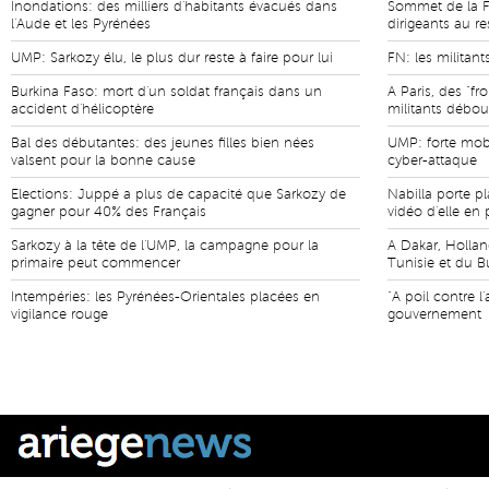
Inondations: des milliers d'habitants évacués dans
Sommet de la F
l'Aude et les Pyrénées
dirigeants au r
UMP: Sarkozy élu, le plus dur reste à faire pour lui
FN: les militan
Burkina Faso: mort d'un soldat français dans un
A Paris, des "f
accident d'hélicoptère
militants débou
Bal des débutantes: des jeunes filles bien nées
UMP: forte mobi
valsent pour la bonne cause
cyber-attaque
Elections: Juppé a plus de capacité que Sarkozy de
Nabilla porte pl
gagner pour 40% des Français
vidéo d'elle en 
Sarkozy à la tête de l'UMP, la campagne pour la
A Dakar, Hollan
primaire peut commencer
Tunisie et du B
Intempéries: les Pyrénées-Orientales placées en
"A poil contre l'
vigilance rouge
gouvernement