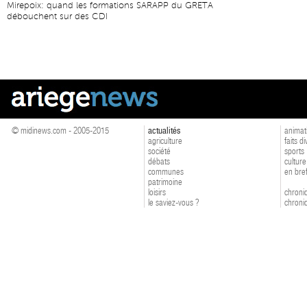
Mirepoix: quand les formations SARAPP du GRETA
débouchent sur des CDI
© midinews.com - 2005-2015
actualités
animat
agriculture
faits d
société
sports
débats
culture
communes
en bre
patrimoine
loisirs
chroniq
le saviez-vous ?
chroniq