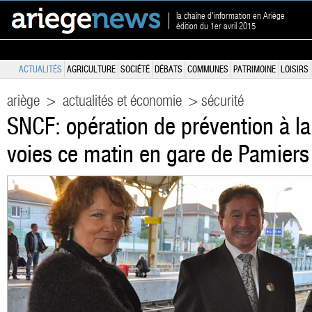
la chaîne d'information en Ariège
édition du 1er avril 2015
ACTUALITÉS
AGRICULTURE
SOCIÉTÉ
DÉBATS
COMMUNES
PATRIMOINE
LOISIRS
ariège
>
actualités et économie
> sécurité
SNCF: opération de prévention à la
voies ce matin en gare de Pamiers