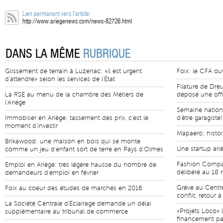
Lien permanent vers l'article:
http://www.ariegenews.com/news-82726.html
DANS LA MÊME
RUBRIQUE
Glissement de terrain à Luzenac: «il est urgent
Foix: le CFA ouv
d'attendre» selon les services de l'État
Filature de Dre
La RSE au menu de la chambre des Métiers de
déposé une offr
l'Ariège
Semaine national
Immobilier en Ariège: tassement des prix, c'est le
d'être garagiste!
moment d'investir
Mapaero: histoi
Brikawood: une maison en bois qui se monte
Une startup arié
comme un jeu d'enfant sort de terre en Pays d'Olmes
Fashion Compan
Emploi en Ariège: très légère hausse du nombre de
délibéré au 18 
demandeurs d'emploi en février
Grève au Centre
Foix au coeur des études de marchés en 2016
conflit, retour 
La Société Centrale d'Eclairage demande un délai
«Projets Loco» 
supplémentaire au tribunal de commerce
financement part