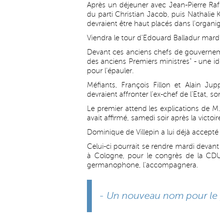
Après un déjeuner avec Jean-Pierre Raff
du parti Christian Jacob, puis Nathalie
devraient être haut placés dans l'organ
Viendra le tour d'Edouard Balladur mard
Devant ces anciens chefs de gouverneme
des anciens Premiers ministres" - une id
pour l'épauler.
Méfiants, François Fillon et Alain Jupp
devraient affronter l'ex-chef de l'Etat, son
Le premier attend les explications de M.
avait affirmé, samedi soir après la victoi
Dominique de Villepin a lui déjà accepté 
Celui-ci pourrait se rendre mardi devan
à Cologne, pour le congrès de la CDU,
germanophone, l'accompagnera.
- Un nouveau nom pour le p