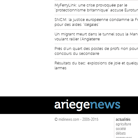
MyFerryLink: une crise provoquée par le
"protectionnisme britannique" accuse Eurotu
SNCM: la justice européenne condamne la F
pour des aides "illégales"
Un migrant meurt dans le tunnel sous la Ma
voulant rallier l'Angleterre
Près d'un quart des postes de profs non pou
concours du secondaire
Résultats du bac: explosions de joie et quelq
larmes
© midinews.com - 2005-2015
actualités
agriculture
société
débats
communes