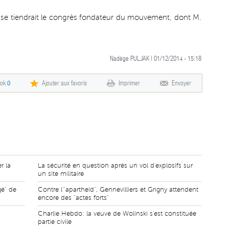
e se tiendrait le congrès fondateur du mouvement, dont M.
Nadège PULJAK | 01/12/2014 - 15:18
ook
0
Ajouter aux favoris
Imprimer
Envoyer
r la
La sécurité en question après un vol d'explosifs sur
un site militaire
gé" de
Contre l'"apartheid", Gennevilliers et Grigny attendent
encore des "actes forts"
Charlie Hebdo: la veuve de Wolinski s'est constituée
partie civile