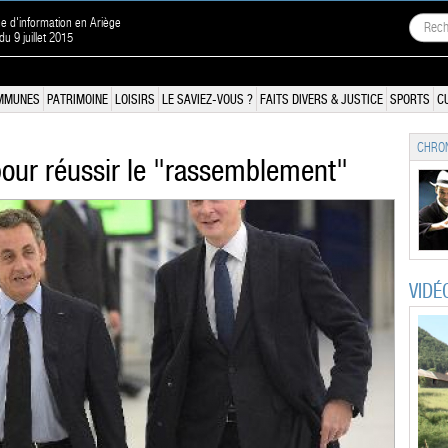
ne d'information en Ariège
du 9 juillet 2015
MMUNES
PATRIMOINE
LOISIRS
LE SAVIEZ-VOUS ?
FAITS DIVERS & JUSTICE
SPORTS
C
CHRON
our réussir le "rassemblement"
VIDÉ