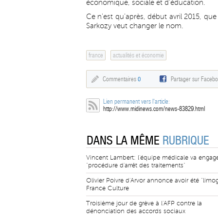
économique, sociale et d'éducation.
Ce n'est qu'après, début avril 2015, qu
Sarkozy veut changer le nom.
france
actualités et économie
Commentaires
0
Partager sur Faceb
Lien permanent vers l'article:
http://www.midinews.com/news-83829.html
DANS LA MÊME
RUBRIQUE
Vincent Lambert: l'équipe médicale va engage
"procédure d'arrêt des traitements"
Olivier Poivre d'Arvor annonce avoir été "limo
France Culture
Troisième jour de grève à l'AFP contre la
dénonciation des accords sociaux