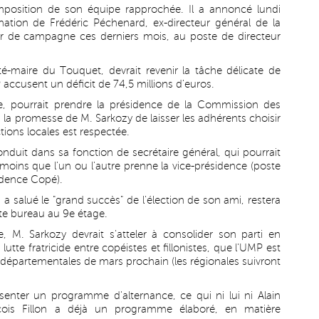
omposition de son équipe rapprochée. Il a annoncé lundi
ation de Frédéric Péchenard, ex-directeur général de la
eur de campagne ces derniers mois, au poste de directeur
té-maire du Touquet, devrait revenir la tâche délicate de
P accusent un déficit de 74,5 millions d'euros.
ce, pourrait prendre la présidence de la Commission des
i la promesse de M. Sarkozy de laisser les adhérents choisir
ions locales est respectée.
onduit dans sa fonction de secrétaire général, qui pourrait
oins que l'un ou l'autre prenne la vice-présidence (poste
idence Copé).
ui a salué le "grand succès" de l'élection de son ami, restera
ste bureau au 9e étage.
 M. Sarkozy devrait s'atteler à consolider son parti en
tte fratricide entre copéistes et fillonistes, que l'UMP est
départementales de mars prochain (les régionales suivront
enter un programme d'alternance, ce qui ni lui ni Alain
ançois Fillon a déjà un programme élaboré, en matière