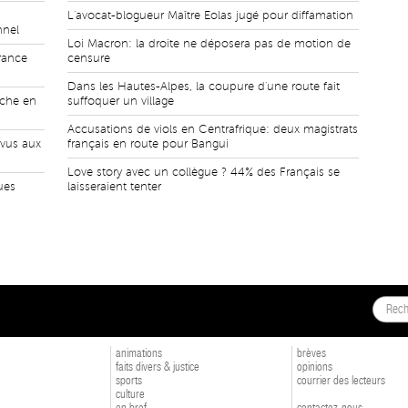
L'avocat-blogueur Maître Eolas jugé pour diffamation
nnel
Loi Macron: la droite ne déposera pas de motion de
rance
censure
Dans les Hautes-Alpes, la coupure d'une route fait
nche en
suffoquer un village
Accusations de viols en Centrafrique: deux magistrats
rvus aux
français en route pour Bangui
Love story avec un collègue ? 44% des Français se
ues
laisseraient tenter
animations
brèves
faits divers & justice
opinions
sports
courrier des lecteurs
culture
en bref
contactez-nous