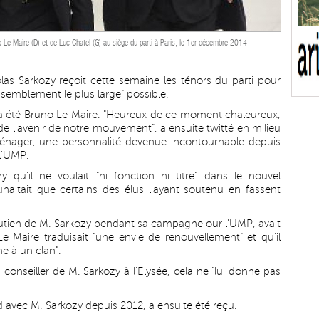
 Le Maire (D) et de Luc Chatel (G) au siège du parti à Paris, le 1er décembre 2014
las Sarkozy reçoit cette semaine les ténors du parti pour
assemblement le plus large" possible.
i a été Bruno Le Maire. "Heureux de ce moment chaleureux,
l'avenir de notre mouvement", a ensuite twitté en milieu
énager, une personnalité devenue incontournable depuis
l'UMP.
qu'il ne voulait "ni fonction ni titre" dans le nouvel
aitait que certains des élus l'ayant soutenu en fassent
outien de M. Sarkozy pendant sa campagne our l'UMP, avait
 Maire traduisait "une envie de renouvellement" et qu'il
e à un clan".
conseiller de M. Sarkozy à l'Elysée, cela ne "lui donne pas
id avec M. Sarkozy depuis 2012, a ensuite été reçu.