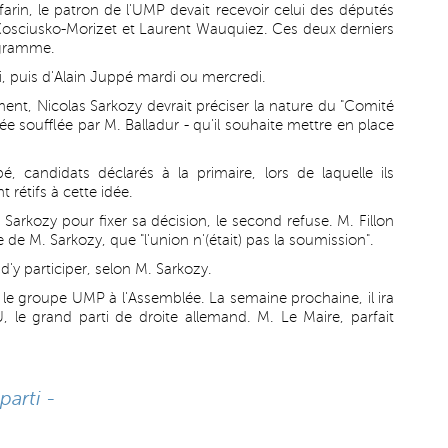
arin, le patron de l'UMP devait recevoir celui des députés
 Kosciusko-Morizet et Laurent Wauquiez. Ces deux derniers
igramme.
i, puis d'Alain Juppé mardi ou mercredi.
nt, Nicolas Sarkozy devrait préciser la nature du "Comité
ée soufflée par M. Balladur - qu'il souhaite mettre en place
é, candidats déclarés à la primaire, lors de laquelle ils
t rétifs à cette idée.
 Sarkozy pour fixer sa décision, le second refuse. M. Fillon
re de M. Sarkozy, que "l'union n'(était) pas la soumission".
d'y participer, selon M. Sarkozy.
t le groupe UMP à l'Assemblée. La semaine prochaine, il ira
 le grand parti de droite allemand. M. Le Maire, parfait
arti -