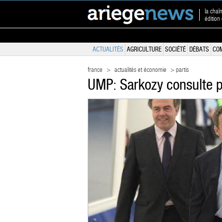
la chaî
édition 
ACTUALITÉS
AGRICULTURE
SOCIÉTÉ
DÉBATS
CO
france
>
actualités et économie
> partis
UMP: Sarkozy consulte p