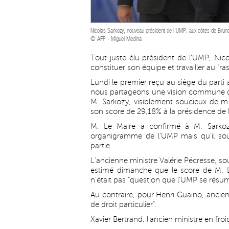
Nicolas Sarkozy, nouveau président de l'UMP, aux côtés de Bruno
© AFP - Miguel Medina
Tout juste élu président de l'UMP, Nico
constituer son équipe et travailler au "r
Lundi le premier reçu au siège du part
nous partageons une vision commune de 
M. Sarkozy, visiblement soucieux de m
son score de 29,18% à la présidence de 
M. Le Maire a confirmé à M. Sarkozy 
organigramme de l'UMP mais qu'il souh
partie.
L'ancienne ministre Valérie Pécresse, s
estimé dimanche que le score de M. Le
n'était pas "question que l'UMP se résum
Au contraire, pour Henri Guaino, ancien 
de droit particulier".
Xavier Bertrand, l'ancien ministre en fro