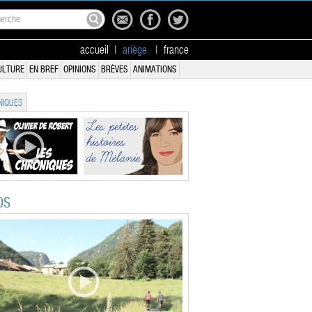
accueil
|
ariège
|
france
ULTURE
EN BREF
OPINIONS
BRÈVES
ANIMATIONS
IQUES
OS