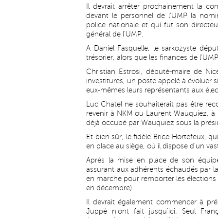
Il devrait arrêter prochainement la c
devant le personnel de l'UMP la nomin
police nationale et qui fut son direct
général de l'UMP.
A Daniel Fasquelle, le sarkozyste dépu
trésorier, alors que les finances de l'UM
Christian Estrosi, député-maire de Ni
investitures, un poste appelé à évoluer s
eux-mêmes leurs représentants aux élect
Luc Chatel ne souhaiterait pas être rec
revenir à NKM ou Laurent Wauquiez, à m
déjà occupé par Wauquiez sous la prés
Et bien sûr, le fidèle Brice Hortefeux, q
en place au siège, où il dispose d'un va
Après la mise en place de son équipe,
assurant aux adhérents échaudés par la lu
en marche pour remporter les élections 
en décembre).
Il devrait également commencer à prés
Juppé n'ont fait jusqu'ici. Seul Fr