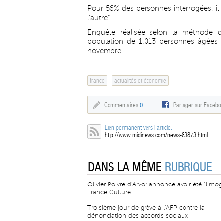
Pour 56% des personnes interrogées, il 
l'autre".
Enquête réalisée selon la méthode d
population de 1.013 personnes âgées d
novembre.
france
actualités et économie
Commentaires
0
Partager sur Faceb
Lien permanent vers l'article:
http://www.midinews.com/news-83873.html
DANS LA MÊME
RUBRIQUE
Olivier Poivre d'Arvor annonce avoir été "limo
France Culture
Troisième jour de grève à l'AFP contre la
dénonciation des accords sociaux