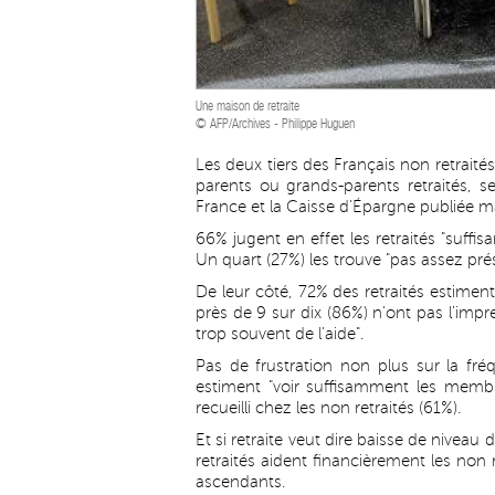
Une maison de retraite
© AFP/Archives - Philippe Huguen
Les deux tiers des Français non retraité
parents ou grands-parents retraités, 
France et la Caisse d'Épargne publiée m
66% jugent en effet les retraités "suffi
Un quart (27%) les trouve "pas assez prés
De leur côté, 72% des retraités estiment 
près de 9 sur dix (86%) n'ont pas l'imp
trop souvent de l'aide".
Pas de frustration non plus sur la fr
estiment "voir suffisamment les membr
recueilli chez les non retraités (61%).
Et si retraite veut dire baisse de niveau
retraités aident financièrement les non
ascendants.