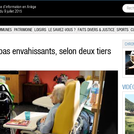
ne d'information en Ariège
du 9 juillet 2015
MMUNES
PATRIMOINE
LOISIRS
LE SAVIEZ-VOUS ?
FAITS DIVERS & JUSTICE
SPORTS
C
CHRON
as envahissants, selon deux tiers
VIDÉ