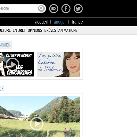
accueil
|
ariège
|
france
ULTURE
EN BREF
OPINIONS
BRÈVES
ANIMATIONS
IQUES
OS