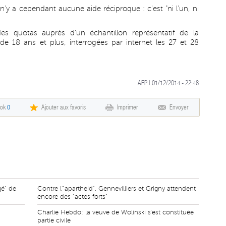
n'y a cependant aucune aide réciproque : c'est "ni l'un, ni
es quotas auprès d'un échantillon représentatif de la
e 18 ans et plus, interrogées par internet les 27 et 28
AFP | 01/12/2014 - 22:48
ook
0
Ajouter aux favoris
Imprimer
Envoyer
gé" de
Contre l'"apartheid", Gennevilliers et Grigny attendent
encore des "actes forts"
Charlie Hebdo: la veuve de Wolinski s'est constituée
partie civile