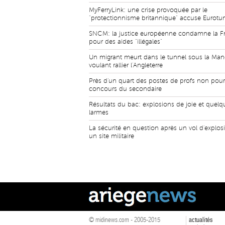
MyFerryLink: une crise provoquée par le
"protectionnisme britannique" accuse Eurotu
SNCM: la justice européenne condamne la F
pour des aides "illégales"
Un migrant meurt dans le tunnel sous la Ma
voulant rallier l'Angleterre
Près d'un quart des postes de profs non pou
concours du secondaire
Résultats du bac: explosions de joie et quelq
larmes
La sécurité en question après un vol d'explosi
un site militaire
© midinews.com - 2005-2015
actualités