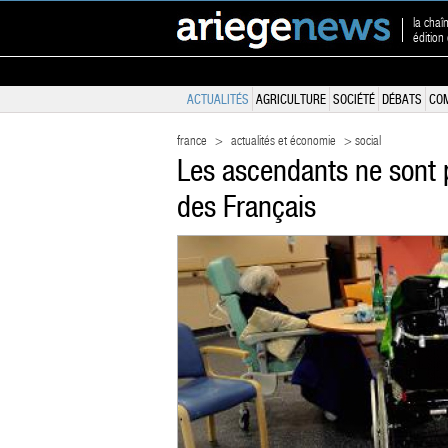
la chaî
édition 
ACTUALITÉS
AGRICULTURE
SOCIÉTÉ
DÉBATS
CO
france
>
actualités et économie
> social
Les ascendants ne sont p
des Français