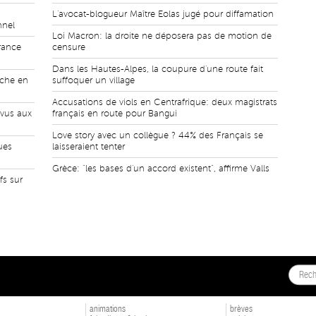
L'avocat-blogueur Maître Eolas jugé pour diffamation
nnel
Loi Macron: la droite ne déposera pas de motion de
rance
censure
Dans les Hautes-Alpes, la coupure d'une route fait
nche en
suffoquer un village
Accusations de viols en Centrafrique: deux magistrats
rvus aux
français en route pour Bangui
Love story avec un collègue ? 44% des Français se
ues
laisseraient tenter
Grèce: "les bases d'un accord existent", affirme Valls
fs sur
animations
brèves