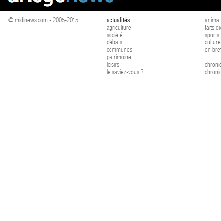
© midinews.com - 2005-2015
actualités
animat
agriculture
faits d
société
sports
débats
culture
communes
en bre
patrimoine
loisirs
chroniq
le saviez-vous ?
chroniq