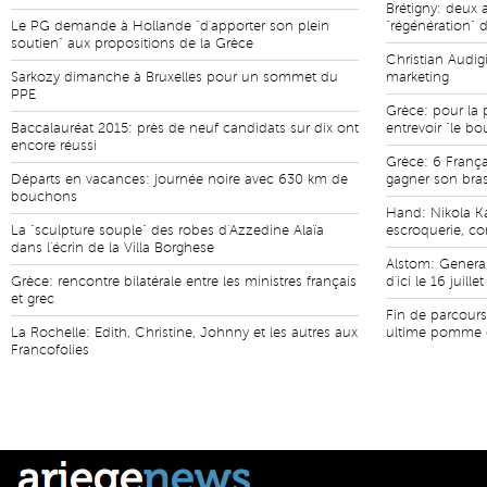
Brétigny: deux a
Le PG demande à Hollande "d'apporter son plein
"régénération" d
soutien" aux propositions de la Grèce
Christian Audigi
Sarkozy dimanche à Bruxelles pour un sommet du
marketing
PPE
Grèce: pour la 
Baccalauréat 2015: près de neuf candidats sur dix ont
entrevoir "le bo
encore réussi
Grèce: 6 França
Départs en vacances: journée noire avec 630 km de
gagner son bras
bouchons
Hand: Nikola K
La "sculpture souple" des robes d'Azzedine Alaïa
escroquerie, c
dans l'écrin de la Villa Borghese
Alstom: General
Grèce: rencontre bilatérale entre les ministres français
d'ici le 16 juillet
et grec
Fin de parcours
La Rochelle: Edith, Christine, Johnny et les autres aux
ultime pomme 
Francofolies