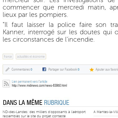
mercredi soir. Les investigations de
commencer que mercredi matin, aprè
lieux par les pompiers.
"Il faut laisser la police faire son t
Kanner, interrogé sur les doutes qui 
les circonstances de l'incendie.
france
actualités et économie
Commentaires
0
Partager sur Facebook
0
Ajouter aux favori
Lien permanent vers l'article:
http://www.midinews.com/news-83950.html
DANS LA MÊME
RUBRIQUE
ND-des-Landes: des milliers d'opposants à l'aéroport
A Mantes-la-Vill
rassemblés sur le site du projet contesté