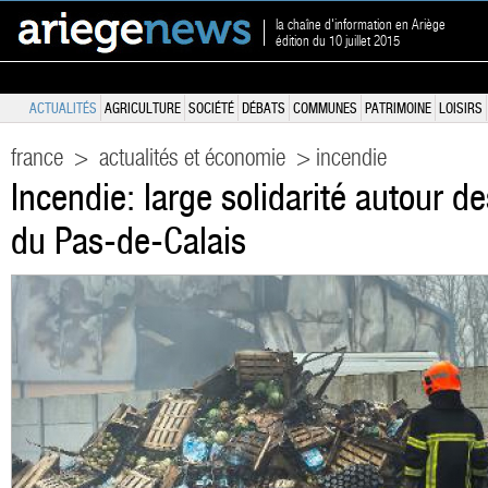
la chaîne d'information en Ariège
édition du 10 juillet 2015
ACTUALITÉS
AGRICULTURE
SOCIÉTÉ
DÉBATS
COMMUNES
PATRIMOINE
LOISIRS
france
>
actualités et économie
> incendie
Incendie: large solidarité autour 
du Pas-de-Calais