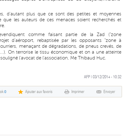
s, d'autant plus que ce sont des petites et moyennes
ce que les auteurs de ces menaces soient recherchés et
re.
revendiquent comme faisant partie de la Zad ("zone
ojet d'aéroport, rebaptisée par les opposants "zone à
 courriers, menaçant de dégradations, de pneus crevés, de
.). On terrorise le tissu économique et on a une atteinte
, a souligné l'avocat de l'association, Me Thibaud Huc.
AFP | 03/12/2014 - 10:32
ook
0
Ajouter aux favoris
Imprimer
Envoyer