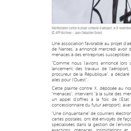
Manifestation contre le projet contesté d'aéroport, le 8 novem
© AFP/Archives - Jean-Sebastien Evrard
Une association favorable au projet d'a
de Nantes, a annoncé mercredi avoir dép
menaces à des entreprises susceptibles d'
"Comme nous l'avions annoncé lors d
lancement des travaux de l'aéroport
procureur de la République", a déclaré 
ailes pour l'Ouest".
Cette plainte contre X, déposée au nom 
"menaces", intervient "à la suite des m
un appel d'offres à la fois de l'Etat
concessionnaire du futur aéroport), avant
"Une cinquantaine" de courriers électr
cartes postales, ont été envoyés de fa
spécialisées dans la gestion de l'envi
exactions, menaces, intimidations et 