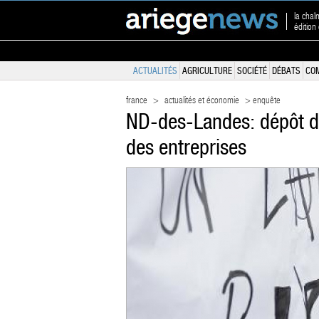
la chaî
édition
ACTUALITÉS
AGRICULTURE
SOCIÉTÉ
DÉBATS
CO
france
>
actualités et économie
> enquête
ND-des-Landes: dépôt d
des entreprises