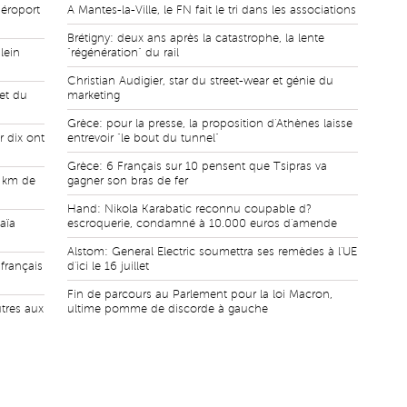
aéroport
A Mantes-la-Ville, le FN fait le tri dans les associations
Brétigny: deux ans après la catastrophe, la lente
lein
"régénération" du rail
Christian Audigier, star du street-wear et génie du
et du
marketing
Grèce: pour la presse, la proposition d'Athènes laisse
r dix ont
entrevoir "le bout du tunnel"
Grèce: 6 Français sur 10 pensent que Tsipras va
0 km de
gagner son bras de fer
Hand: Nikola Karabatic reconnu coupable d?
aïa
escroquerie, condamné à 10.000 euros d'amende
Alstom: General Electric soumettra ses remèdes à l'UE
 français
d'ici le 16 juillet
Fin de parcours au Parlement pour la loi Macron,
utres aux
ultime pomme de discorde à gauche