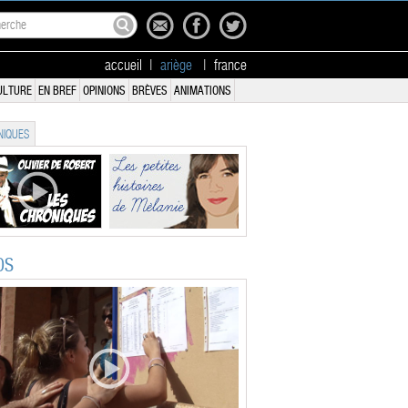
accueil
|
ariège
|
france
ULTURE
EN BREF
OPINIONS
BRÈVES
ANIMATIONS
IQUES
OS