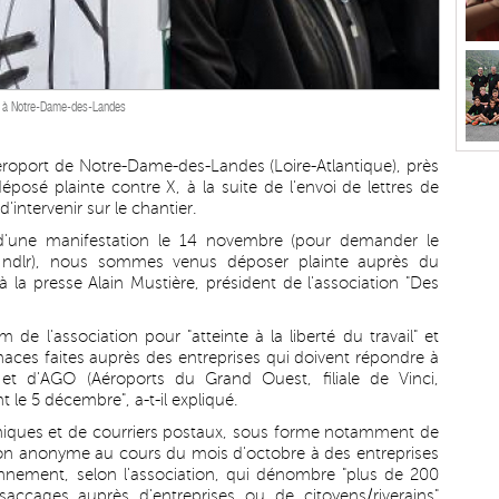
bre à Notre-Dame-des-Landes
éroport de Notre-Dame-des-Landes (Loire-Atlantique), près
osé plainte contre X, à la suite de l'envoi de lettres de
intervenir sur le chantier.
'une manifestation le 14 novembre (pour demander le
, ndlr), nous sommes venus déposer plainte auprès du
à la presse Alain Mustière, président de l'association "Des
de l'association pour "atteinte à la liberté du travail" et
enaces faites auprès des entreprises qui doivent répondre à
 et d'AGO (Aéroports du Grand Ouest, filiale de Vinci,
 le 5 décembre", a-t-il expliqué.
oniques et de courriers postaux, sous forme notamment de
çon anonyme au cours du mois d'octobre à des entreprises
ronnement, selon l'association, qui dénombre "plus de 200
saccages auprès d'entreprises ou de citoyens/riverains"