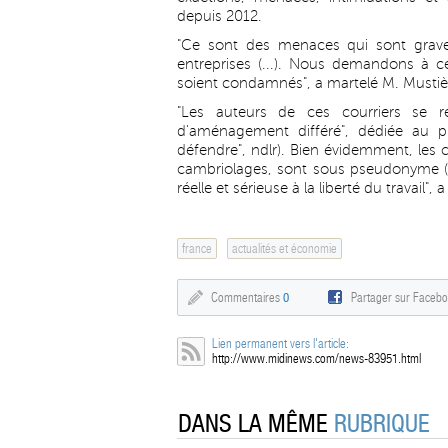
depuis 2012.
"Ce sont des menaces qui sont grave
entreprises (...). Nous demandons à 
soient condamnés", a martelé M. Mustiè
"Les auteurs de ces courriers se 
d'aménagement différé", dédiée au pr
défendre", ndlr). Bien évidemment, les
cambriolages, sont sous pseudonyme (..
réelle et sérieuse à la liberté du travail"
france
actualités et économie
Commentaires
0
Partager sur Faceb
Lien permanent vers l'article:
http://www.midinews.com/news-83951.html
DANS LA MÊME
RUBRIQUE