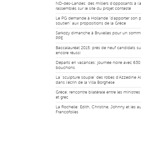
ND-des-Landes: des milliers d'opposants à l'
rassemblés sur le site du projet contesté
Le PG demande à Hollande "d'apporter son p
soutien" aux propositions de la Grèce
Sarkozy dimanche à Bruxelles pour un somm
PPE
Baccalauréat 2015: près de neuf candidats su
encore réussi
Départs en vacances: journée noire avec 63
bouchons
La "sculpture souple" des robes d'Azzedine Al
dans l'écrin de la Villa Borghese
Grèce: rencontre bilatérale entre les ministres
et grec
La Rochelle: Edith, Christine, Johnny et les a
Francofolies