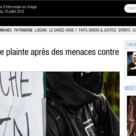
ne d'information en Ariège
 du 10 juillet 2015
MMUNES
PATRIMOINE
LOISIRS
LE SAVIEZ-VOUS ?
FAITS DIVERS & JUSTICE
SPORTS
C
CHRON
e plainte après des menaces contre
VIDÉ