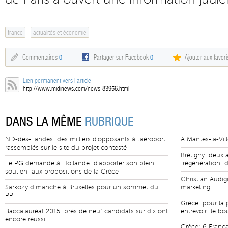
france
actualités et économie
Commentaires
0
Partager sur Facebook
0
Ajouter aux favori
Lien permanent vers l'article:
http://www.midinews.com/news-83956.html
DANS LA MÊME
RUBRIQUE
ND-des-Landes: des milliers d'opposants à l'aéroport
A Mantes-la-Vill
rassemblés sur le site du projet contesté
Brétigny: deux a
Le PG demande à Hollande "d'apporter son plein
"régénération" d
soutien" aux propositions de la Grèce
Christian Audigi
Sarkozy dimanche à Bruxelles pour un sommet du
marketing
PPE
Grèce: pour la 
Baccalauréat 2015: près de neuf candidats sur dix ont
entrevoir "le bo
encore réussi
Grèce: 6 França