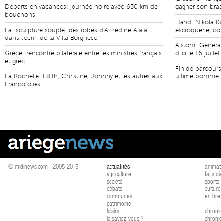
Départs en vacances: journée noire avec 630 km de
gagner son bras
bouchons
Hand: Nikola K
La "sculpture souple" des robes d'Azzedine Alaïa
escroquerie, c
dans l'écrin de la Villa Borghese
Alstom: General
Grèce: rencontre bilatérale entre les ministres français
d'ici le 16 juillet
et grec
Fin de parcours
La Rochelle: Edith, Christine, Johnny et les autres aux
ultime pomme 
Francofolies
© midinews.com - 2005-2015
actualités
animat
agriculture
faits d
société
sports
débats
culture
communes
en bre
patrimoine
loisirs
chroniq
le saviez-vous ?
chroniq