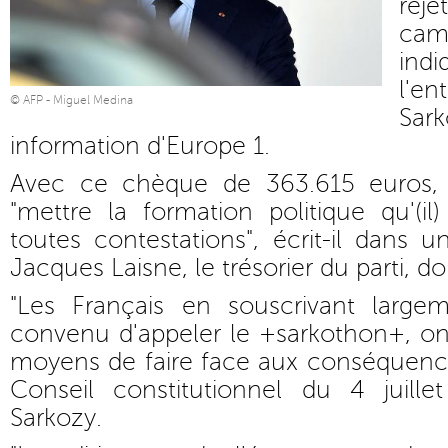
reje
cam
indi
l'e
© AFP - Miguel Medina
Sark
information d'Europe 1.
Avec ce chèque de 363.615 euros,
"mettre la formation politique qu'(il)
toutes contestations", écrit-il dans u
Jacques Laisne, le trésorier du parti, do
"Les Français en souscrivant large
convenu d'appeler le +sarkothon+, on
moyens de faire face aux conséquence
Conseil constitutionnel du 4 juille
Sarkozy.