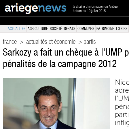
la chaîne d'information en Ariège
édition du 10 juillet 2015
ACTUALITÉS
AGRICULTURE
SOCIÉTÉ
DÉBATS
COMMUNES
PATRIMOINE
LOISIRS
france
>
actualités et économie
> partis
Sarkozy a fait un chèque à l'UMP p
pénalités de la campagne 2012
Nic
adr
l'U
péna
part
inf