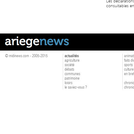
Les déclaration
consultables en
© midinews.com - 2005-2015
actualités
animat
agriculture
faits d
société
sports
débats
culture
communes
en bre
patrimoine
loisirs
chroniq
le saviez-vous ?
chroniq