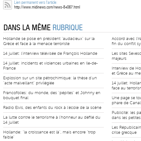
Lien permanent vers l'article:
http://www.midinews.com/news-84067.html
DANS LA MÊME
RUBRIQUE
Hollande se pose en président "audacieux" sur la
Accord avec l'Ir
Grèce et face à la menace terroriste
fin du conflit sy
14 juillet: l'interview télévisée de François Hollande
Les sites Seves
majeurs
14 juillet: incidents et violences urbaines en Ile-de-
France
Interview de Hol
et Grèce au m
Explosion sur un site pétrochimique: la thèse d'un
"acte malveillant" privilégiée
14 juillet: Holl
face au terrori
Francofolies: du monde, des "pépites" et Johnny en
bouquet final
Une page se to
phare de Cana
Radio Elvis, des enfants du rock à l'école de la scène
Publicité: les p
La lutte contre le terrorisme à l'honneur au défilé du
dans les petit
14 juillet
Les Républicains
Hollande: "la croissance est là", mais encore "trop
crise grecque
faible"