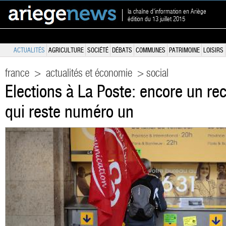
la chaîne d'information en Ariège
édition du 13 juillet 2015
ACTUALITÉS
AGRICULTURE
SOCIÉTÉ
DÉBATS
COMMUNES
PATRIMOINE
LOISIRS
france
>
actualités et économie
> social
Elections à La Poste: encore un rec
qui reste numéro un