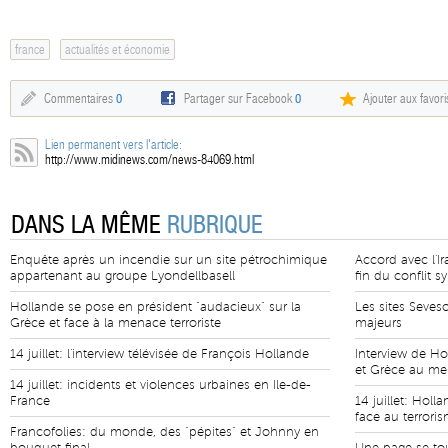
france
actualités et économie
Commentaires
0
Partager sur Facebook
0
Ajouter aux favori
Lien permanent vers l'article:
http://www.midinews.com/news-84069.html
DANS LA MÊME
RUBRIQUE
Enquête après un incendie sur un site pétrochimique
Accord avec l'Ir
appartenant au groupe Lyondellbasell
fin du conflit sy
Hollande se pose en président "audacieux" sur la
Les sites Seves
Grèce et face à la menace terroriste
majeurs
14 juillet: l'interview télévisée de François Hollande
Interview de Hol
et Grèce au m
14 juillet: incidents et violences urbaines en Ile-de-
France
14 juillet: Holl
face au terrori
Francofolies: du monde, des "pépites" et Johnny en