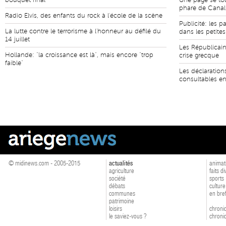
bouquet final
Une page se to
phare de Cana
Radio Elvis, des enfants du rock à l'école de la scène
Publicité: les p
La lutte contre le terrorisme à l'honneur au défilé du
dans les petit
14 juillet
Les Républicains
Hollande: "la croissance est là", mais encore "trop
crise grecque
faible"
Les déclaration
consultables en
© midinews.com - 2005-2015
actualités
animat
agriculture
faits d
société
sports
débats
culture
communes
en bre
patrimoine
loisirs
chroniq
le saviez-vous ?
chroniq