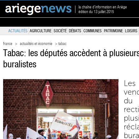
la chaîne d'information en Ariège
édition du 13 juillet 2015
ACTUALITÉS
AGRICULTURE
SOCIÉTÉ
DÉBATS
COMMUNES
PATRIMOINE
LOISIRS
france
>
actualités et économie
> tabac
Tabac: les députés accèdent à plusieur
buralistes
Les
vend
du 
rec
plu
réc
bur