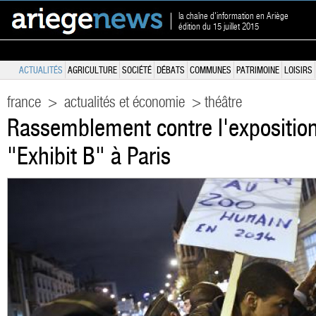
la chaîne d'information en Ariège
édition du 15 juillet 2015
ACTUALITÉS
AGRICULTURE
SOCIÉTÉ
DÉBATS
COMMUNES
PATRIMOINE
LOISIRS
france
>
actualités et économie
> théâtre
Rassemblement contre l'exposition
"Exhibit B" à Paris