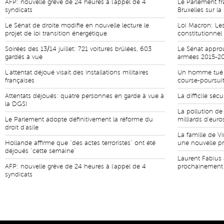
AFP: nouvelle grève de 24 heures à l'appel de 4
Le Parlement fr
syndicats
Bruxelles sur l
Le Sénat de droite modifie en nouvelle lecture le
Loi Macron: Les
projet de loi transition énergétique
constitutionnel
Soirées des 13/14 juillet: 721 voitures brûlées, 603
Le Sénat appro
gardés à vue
armées 2015-2
L'attentat déjoué visait des installations militaires
Un homme tué p
françaises
course-poursui
Attentats déjoués: quatre personnes en garde à vue à
La difficile séc
la DGSI
La pollution de
Le Parlement adopte définitivement la réforme du
milliards d'euro
droit d'asile
La famille de 
Hollande affirme que "des actes terroristes" ont été
une nouvelle pr
déjoués "cette semaine"
Laurent Fabius 
AFP: nouvelle grève de 24 heures à l'appel de 4
prochainement 
syndicats