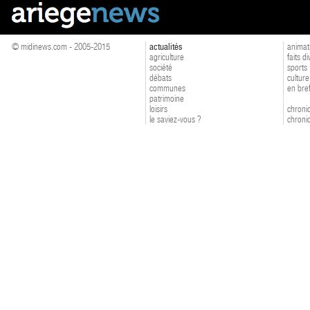
© midinews.com - 2005-2015
actualités
animat
agriculture
faits d
société
sports
débats
culture
communes
en bre
patrimoine
loisirs
chroniq
le saviez-vous ?
chroniq