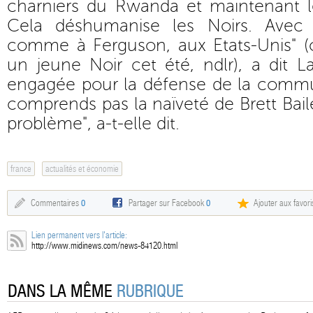
charniers du Rwanda et maintenant l
Cela déshumanise les Noirs. Avec
comme à Ferguson, aux Etats-Unis" (o
un jeune Noir cet été, ndlr), a dit L
engagée pour la défense de la commu
comprends pas la naïveté de Brett Baile
problème", a-t-elle dit.
france
actualités et économie
Commentaires
0
Partager sur Facebook
0
Ajouter aux favori
Lien permanent vers l'article:
http://www.midinews.com/news-84120.html
DANS LA MÊME
RUBRIQUE