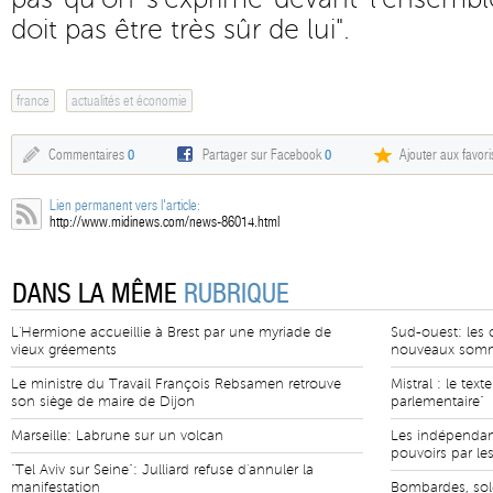
doit pas être très sûr de lui".
france
actualités et économie
Commentaires
0
Partager sur Facebook
0
Ajouter aux favori
Lien permanent vers l'article:
http://www.midinews.com/news-86014.html
DANS LA MÊME
RUBRIQUE
L'Hermione accueillie à Brest par une myriade de
Sud-ouest: les c
vieux gréements
nouveaux som
Le ministre du Travail François Rebsamen retrouve
Mistral : le tex
son siège de maire de Dijon
parlementaire"
Marseille: Labrune sur un volcan
Les indépendant
pouvoirs par le
"Tel Aviv sur Seine": Julliard refuse d'annuler la
manifestation
Bombardes, sole