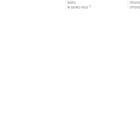
loisirs
chroniq
le saviez-vous ?
chroniq