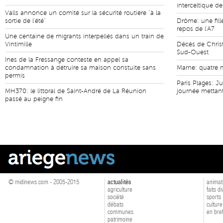
interceltique de
Valls annonce un comité sur la sécurité routière "à la
sortie de l'été"
Drôme: une fill
repos de l'A7
Une centaine de migrants interpellés dans un train de
Vintimille
Décès de Christ
Sud-Ouest
Ines de la Fressange conteste en appel sa
condamnation à détruire sa maison constuite sans
Marne: quatre m
permis
Paris Plages: J
MH370: le littoral de Saint-André de La Réunion
journée mettant
passé au peigne fin
© midinews.com - 2005-2015
actualités
animat
agriculture
faits d
société
sports
débats
culture
communes
en bre
patrimoine