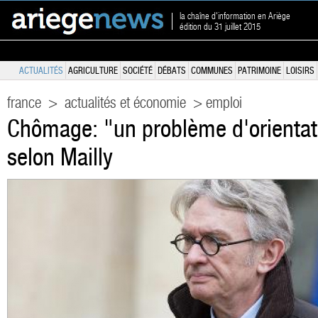
la chaîne d'information en Ariège
édition du 31 juillet 2015
ACTUALITÉS
AGRICULTURE
SOCIÉTÉ
DÉBATS
COMMUNES
PATRIMOINE
LOISIRS
france
>
actualités et économie
> emploi
Chômage: "un problème d'orienta
selon Mailly