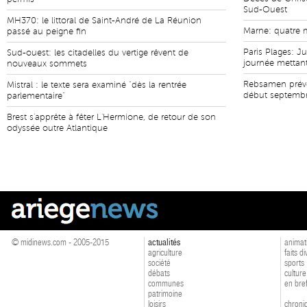
Sud-Ouest
MH370: le littoral de Saint-André de La Réunion
Marne: quatre m
passé au peigne fin
Paris Plages: J
Sud-ouest: les citadelles du vertige rêvent de
journée mettant
nouveaux sommets
Rebsamen prév
Mistral : le texte sera examiné "dès la rentrée
début septemb
parlementaire"
Brest s'apprête à fêter L'Hermione, de retour de son
odyssée outre Atlantique
© midinews.com - 2005-2015
actualités
animat
agriculture
faits d
société
sports
débats
culture
communes
en bre
patrimoine
loisirs
chroniq