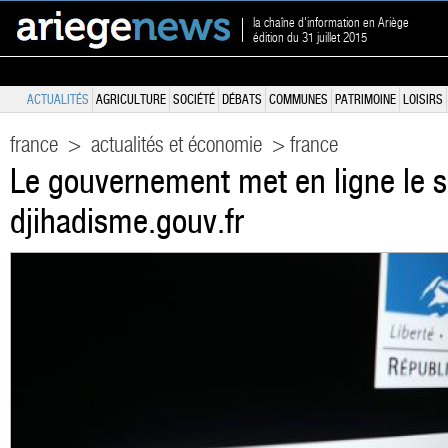
la chaîne d'information en Ariège
édition du 31 juillet 2015
ACTUALITÉS
AGRICULTURE
SOCIÉTÉ
DÉBATS
COMMUNES
PATRIMOINE
LOISIRS
france
>
actualités et économie
> france
Le gouvernement met en ligne le s
djihadisme.gouv.fr