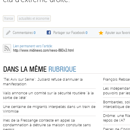
france
actualités et économie
Commentaires
0
Partager sur Facebook
0
Ajouter aux favori
Lien permanent vers l'article:
http://www.midinews.com/news-86043.html
DANS LA MÊME
RUBRIQUE
"Tel Aviv sur Seine": Julliard refuse d'annuler la
François Rebsa
manifestation
Les indépendant
Valls annonce un comité sur la sécurité routière "à la
pouvoirs par le
sortie de l'été"
Bombardes, sole
Une centaine de migrants interpellés dans un train de
interceltique de
Vintimille
Drôme: une fill
Ines de la Fressange conteste en appel sa
repos de l'A7
condamnation à détruire sa maison constuite sans
Décès de Christ
permis