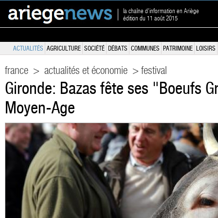
la chaîne d'information en Ariège
édition du 11 août 2015
ACTUALITÉS
AGRICULTURE
SOCIÉTÉ
DÉBATS
COMMUNES
PATRIMOINE
LOISIRS
france
>
actualités et économie
> festival
Gironde: Bazas fête ses "Boeufs Gr
Moyen-Age