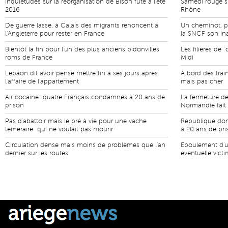
Inquiétudes sur la réorganisation de Bison futé à l'été
Samedi rouge su
2016
Rhône
De guerre lasse, à Calais des migrants renoncent à
Un cheminot, p
l'Angleterre pour rester en France
la SNCF son ina
Bientôt la fin pour l'un des plus anciens bidonvilles
Les filières de 
roms de France
Midi
Lepaon dit avoir pensé mettre fin à ses jours après
A bord des train
l'affaire de l'appartement
mais pas cher
Air cocaïne: quatre Français condamnés à 20 ans de
La fermeture d
prison
Normandie fait
Pas d'abattoir mais le pré à vie pour une vache
République dom
téméraire "qui ne voulait pas mourir"
à 20 ans de pri
Circulation dense mais moins de problèmes que l'an
Eboulement d'u
dernier sur les routes
éventuelle vict