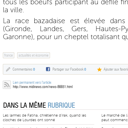
tous les boeufs participant au défilé fin
la ville.
La race bazadaise est élevée dans
(Gironde, Landes, Gers, Hautes-P
Garonne), pour un cheptel totalisant q
france
actualités et économie
Commentaires
0
Partager sur Facebook
0
Ajouter aux favori
Lien permanent vers l'article:
http://www.midinews.com/news-86651.html
DANS LA MÊME
RUBRIQUE
Les larmes de Fatina, chrétienne d'Irak, quand les
Le marché de l'a
cloches de Lourdes ont sonné
peut commenc