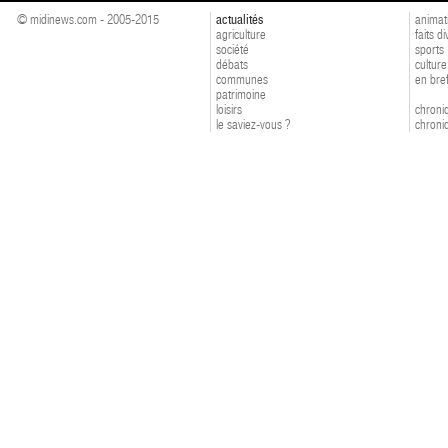
© midinews.com - 2005-2015
actualités
animat
agriculture
faits d
société
sports
débats
culture
communes
en bre
patrimoine
loisirs
chroniq
le saviez-vous ?
chroniq