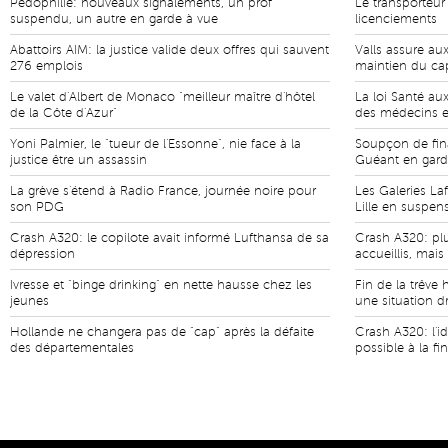
Pédophilie: nouveaux signalements, un prof
Le transporteur
suspendu, un autre en garde à vue
licenciements
Abattoirs AIM: la justice valide deux offres qui sauvent
Valls assure aux
276 emplois
maintien du ca
Le valet d'Albert de Monaco "meilleur maître d'hôtel
La loi Santé au
de la Côte d'Azur"
des médecins et
Yoni Palmier, le "tueur de l'Essonne", nie face à la
Soupçon de fina
justice être un assassin
Guéant en gard
La grève s'étend à Radio France, journée noire pour
Les Galeries Laf
son PDG
Lille en suspen
Crash A320: le copilote avait informé Lufthansa de sa
Crash A320: pl
dépression
accueillis, mais
Ivresse et "binge drinking" en nette hausse chez les
Fin de la trêve
jeunes
une situation 
Hollande ne changera pas de "cap" après la défaite
Crash A320: l'id
des départementales
possible à la fi