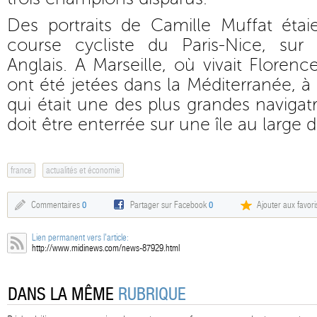
Des portraits de Camille Muffat étaie
course cycliste du Paris-Nice, su
Anglais. A Marseille, où vivait Floren
ont été jetées dans la Méditerranée, à
qui était une des plus grandes navigat
doit être enterrée sur une île au large 
france
actualités et économie
Commentaires
0
Partager sur Facebook
0
Ajouter aux favori
Lien permanent vers l'article:
http://www.midinews.com/news-87929.html
DANS LA MÊME
RUBRIQUE