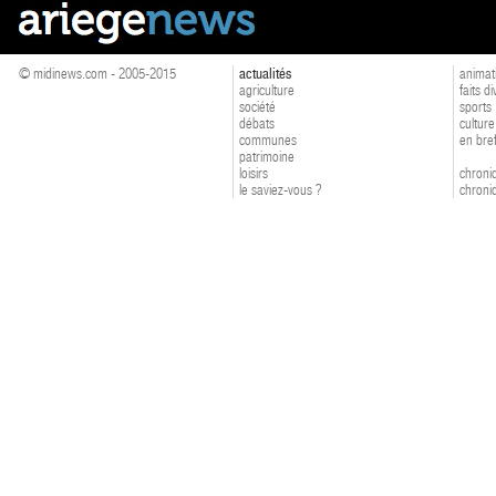
© midinews.com - 2005-2015
actualités
animat
agriculture
faits d
société
sports
débats
culture
communes
en bre
patrimoine
loisirs
chroniq
le saviez-vous ?
chroniq