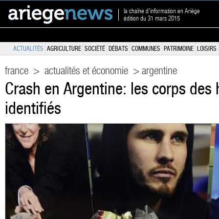
la chaîne d'information en Ariège
édition du 31 mars 2015
ACTUALITÉS
AGRICULTURE
SOCIÉTÉ
DÉBATS
COMMUNES
PATRIMOINE
LOISIRS
france
>
actualités et économie
> argentine
Crash en Argentine: les corps des 
identifiés