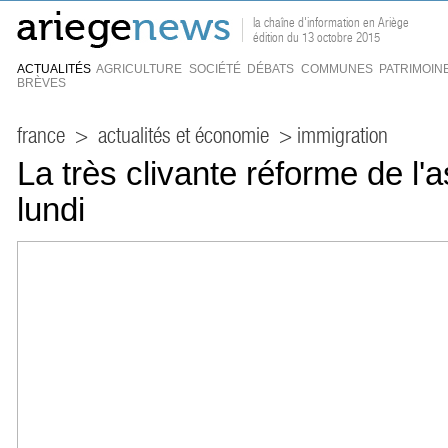
la chaîne d'information en Ariège
édition du 13 octobre 2015
ACTUALITÉS
AGRICULTURE
SOCIÉTÉ
DÉBATS
COMMUNES
PATRIMOIN
BRÈVES
france
>
actualités et économie
> immigration
La très clivante réforme de l'
lundi