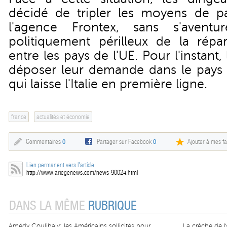
décidé de tripler les moyens de p
l'agence Frontex, sans s'aventu
politiquement périlleux de la répar
entre les pays de l'UE. Pour l'instant
déposer leur demande dans le pays o
qui laisse l'Italie en première ligne.
france
actualités et économie
Commentaires
0
Partager sur Facebook
0
Ajouter à mes fa
Lien permanent vers l'article:
http://www.ariegenews.com/news-90024.html
DANS LA MÊME
RUBRIQUE
Amédy Coulibaly: les Américains sollicités pour
La crèche de 