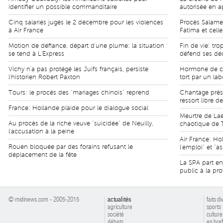
identifier un possible commanditaire
autorisée en a
Cinq salariés jugés le 2 décembre pour les violences
Procès Salameh:
à Air France
Fatima et cell
Motion de défiance, départ d'une plume: la situation
Fin de vie: tr
se tend à L'Express
défend ses déc
Vichy n'a pas protégé les Juifs français, persiste
Hormone de cr
l'historien Robert Paxton
tort par un la
Tours: le procès des "mariages chinois" reprend
Chantage prés
ressort libre d
France: Hollande plaide pour le dialogue social
Meurtre de Laet
Au procès de la riche veuve "suicidée" de Neuilly,
chaotique de 
l'accusation à la peine
Air France: Ho
Rouen bloquée par des forains refusant le
l'emploi" et "a
déplacement de la fête
La SPA part en
public à la pr
© midinews.com - 2005-2015
actualités
faits di
agriculture
sports
société
culture
débats
en bref