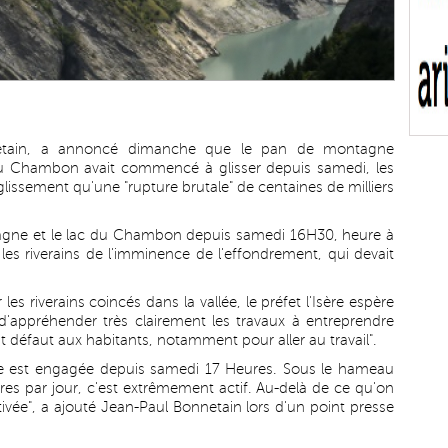
nnetain, a annoncé dimanche que le pan de montagne
du Chambon avait commencé à glisser depuis samedi, les
glissement qu'une "rupture brutale" de centaines de milliers
gne et le lac du Chambon depuis samedi 16H30, heure à
r les riverains de l'imminence de l'effondrement, qui devait
r les riverains coincés dans la vallée, le préfet l'Isère espère
appréhender très clairement les travaux à entreprendre
ent défaut aux habitants, notamment pour aller au travail".
re est engagée depuis samedi 17 Heures. Sous le hameau
es par jour, c'est extrêmement actif. Au-delà de ce qu'on
tivée", a ajouté Jean-Paul Bonnetain lors d'un point presse