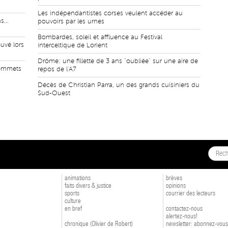
Les indépendantistes corses veulent accéder au
...
pouvoirs par les urnes
Bombardes, soleil et affluence au Festival
uvé lors
interceltique de Lorient
Drôme: une fillette de 3 ans "oubliée" sur une aire de
sommets
repos de l'A7
Décès de Christian Parra, un des grands cuisiniers du
Sud-Ouest
animations
brèves
faits divers & justice
opinions
sports
courrier des lecteurs
culture
en bref
contactez-nous
alertez-nous!
chronique (Olivier de Robert)
newsletter: abonnez-vous