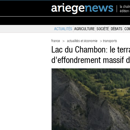
la chaî
édition
ACTUALITÉS
AGRICULTURE
SOCIÉTÉ
DÉBATS
CO
france
>
actualités et économie
> transports
Lac du Chambon: le terr
d'effondrement massif 