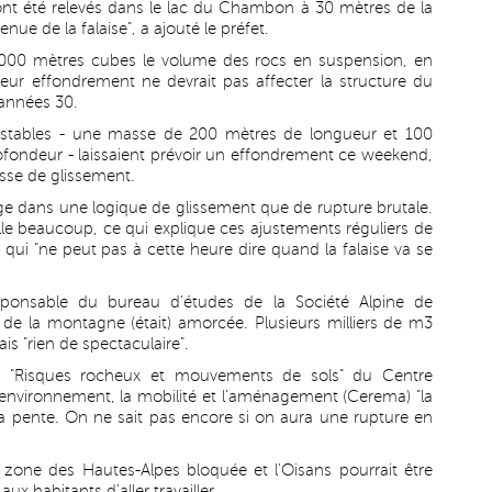
 été relevés dans le lac du Chambon à 30 mètres de la
enue de la falaise", a ajouté le préfet.
0.000 mètres cubes le volume des rocs en suspension, en
eur effondrement ne devrait pas affecter la structure du
 années 30.
 instables - une masse de 200 mètres de longueur et 100
fondeur - laissaient prévoir un effondrement ce weekend,
esse de glissement.
e dans une logique de glissement que de rupture brutale.
ille beaucoup, ce qui explique ces ajustements réguliers de
t qui "ne peut pas à cette heure dire quand la falaise va se
responsable du bureau d'études de la Société Alpine de
de la montagne (était) amorcée. Plusieurs milliers de m3
s "rien de spectaculaire".
e "Risques rocheux et mouvements de sols" du Centre
 l'environnement, la mobilité et l'aménagement (Cerema) "la
la pente. On ne sait pas encore si on aura une rupture en
 zone des Hautes-Alpes bloquée et l'Oisans pourrait être
x habitants d'aller travailler.