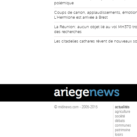
polémique
Coups de canon, applaudissements, émotions
L'Hermione est arrivée à Brest
La Réunion: aucun objet lié au vol MH370 tro
des recherches
Les citadelles cathares rêvent de nouveaux 
© midinews.com - 2005-2015
actualités
agriculture
société
débats
communes
patrimoine
loisirs