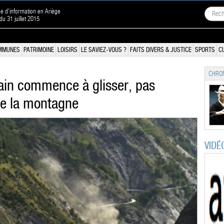
ne d'information en Ariège
 du 31 juillet 2015
MMUNES
PATRIMOINE
LOISIRS
LE SAVIEZ-VOUS ?
FAITS DIVERS & JUSTICE
SPORTS
C
CHRON
ain commence à glisser, pas
de la montagne
VIDÉ