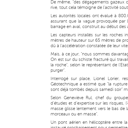
De même, "des dégagements gazeux ont
rive, tout cela témoigne de l'activité sout
Les autorités locales ont évalué à 80
assurant que la vague provoquée par l
barrage en aval, construit au début des
Les capteurs installés sur les roches
mètres de hauteur sur 65 mètres de pro
dû à l'accélération constatée de leur vit
Mais, à ce jour, "nous sommes davantag
On est sur du schiste fracturé qui trava
la roche", selon le représentant de l'Eta
purger".
Interrogé sur place, Lionel Lorier, 
Géotechnique a estimé que "la rupture 
sont déjà tombés depuis samedi soir" mai
Selon Geneviève Rul, chef du group
d'études et d'expertise sur les risques,
masse glisse lentement vers le bas de 
morceaux ou en masse".
Un pont aérien en hélicoptère entre la
instauré prochainement pour permettre au