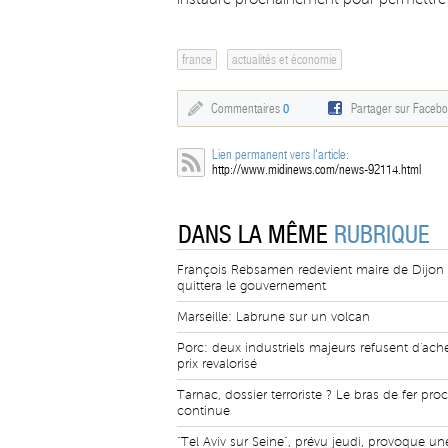
france
actualités et économie
Commentaires
0
Partager sur Faceb
Lien permanent vers l'article:
http://www.midinews.com/news-92114.html
DANS LA MÊME
RUBRIQUE
François Rebsamen redevient maire de Dijon 
quittera le gouvernement
Marseille: Labrune sur un volcan
Porc: deux industriels majeurs refusent d'ach
prix revalorisé
Tarnac, dossier terroriste ? Le bras de fer pro
continue
"Tel Aviv sur Seine", prévu jeudi, provoque un