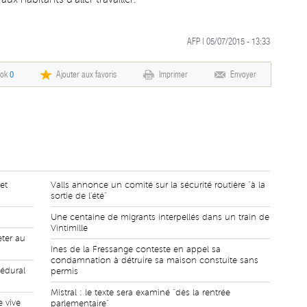
AFP | 05/07/2015 - 13:33
ook
0
Ajouter aux favoris
Imprimer
Envoyer
et
Valls annonce un comité sur la sécurité routière "à la
sortie de l'été"
Une centaine de migrants interpellés dans un train de
Vintimille
eter au
Ines de la Fressange conteste en appel sa
condamnation à détruire sa maison constuite sans
cédural
permis
Mistral : le texte sera examiné "dès la rentrée
e vive
parlementaire"