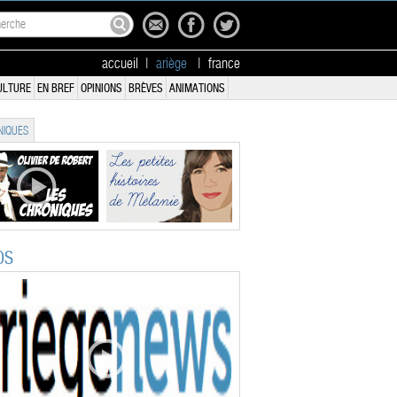
accueil
|
ariège
|
france
ULTURE
EN BREF
OPINIONS
BRÈVES
ANIMATIONS
IQUES
OS