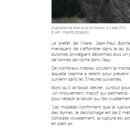
Le glissement de terrain au lac du Chambon, le 5 juillet 2015
© AFP - PHILIPPE DESMAZES
Le préfet de l'Isère, Jean-Paul Bo
menaçant de s'effondrer dans le lac 
autorités privilégiant désormais plus un 
de tonnes de roche dans l'eau.
De nombreux médias scrutent la monta
laquelle l'alarme a retenti pour préveni
survenir dans les 3 heures suivantes.
Alors qu'il se faisait désirer, surtout pou
"un mouvement massif qui permettra d'
pour rétablir la liaison qui fait cruellem
"Les modèles confirment que la ruptu
des Aymes, le décrochage est de 2 mètr
constate visuellement, la rupture est ac
en plein air.