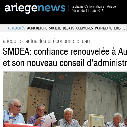
la chaîne d'information en Ariège
édition du 11 août 2015
ACTUALITÉS
AGRICULTURE
SOCIÉTÉ
DÉBATS
COMMUNES
PATRIMOINE
LOISIRS
ariège
>
actualités et économie
> eau
SMDEA: confiance renouvelée à A
et son nouveau conseil d'administr