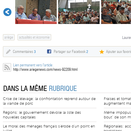
ariège
actualités et économie
Lauren
Commentaires
3
Partager sur Facebook
2
Ajouter aux favori
Lien permanent vers l'article:
http://www.ariegenews.com/news-92209.html
DANS LA MÊME
RUBRIQUE
Crise de l'élevage: la confrontation reprend autour de
Fraises et tomat
la viande de porc
augmentent mais
Régions: le gouvernement dévoile la liste des
Même impopulair
nouvelles capitales
bout" de son 
Le moral des ménages français s'érode d'un point en
Régionales: ac