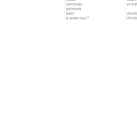
communes
en bre
patrimoine
loisirs
chroniq
le saviez-vous ?
chroniq