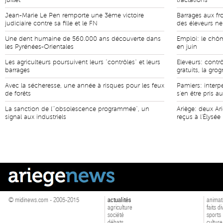
juillet
tractations
Jean-Marie Le Pen remporte une 3ème victoire
Barrages aux fr
judiciaire contre sa fille et le FN
des éleveurs n
Une dent humaine de 560.000 ans découverte dans
Emploi: le chô
les Pyrénées-Orientales
en juin
Les agriculteurs poursuivent leurs "contrôles" et leurs
Eleveurs: contr
barrages
gratuits, la gro
Avec la sécheresse, une année à risques pour les feux
Pamiers: interp
de forêts
s'en être pris au
La sanction de l'"obsolescence programmée", un
Ariège: deux Ari
signal aux industriels
reçus à l'Élysée
© midinews.com - 2005-2015
actualités
animat
agriculture
faits d
société
sports
débats
culture