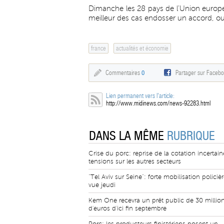
Dimanche les 28 pays de l'Union europ
meilleur des cas endosser un accord, ou,
france
actualités et économie
Commentaires
0
Partager sur Faceb
Lien permanent vers l'article:
http://www.midinews.com/news-92283.html
DANS LA MÊME
RUBRIQUE
Crise du porc: reprise de la cotation incertain
tensions sur les autres secteurs
"Tel Aviv sur Seine": forte mobilisation policiè
vue jeudi
Kem One recevra un prêt public de 30 millio
d'euros d'ici fin septembre