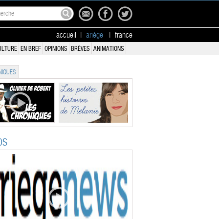
accueil
|
ariège
|
france
ULTURE
EN BREF
OPINIONS
BRÈVES
ANIMATIONS
IQUES
OS