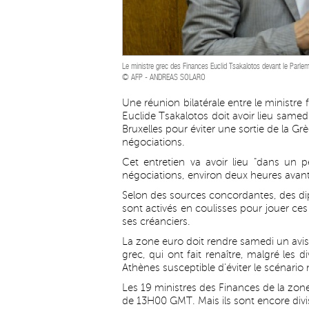
Le ministre grec des Finances Euclid Tsakalotos devant le Parlem
© AFP - ANDREAS SOLARO
Une réunion bilatérale entre le ministr
Euclide Tsakalotos doit avoir lieu same
Bruxelles pour éviter une sortie de la 
négociations.
Cet entretien va avoir lieu "dans un 
négociations, environ deux heures avant
Selon des sources concordantes, des dip
sont activés en coulisses pour jouer ces 
ses créanciers.
La zone euro doit rendre samedi un avis
grec, qui ont fait renaître, malgré les 
Athènes susceptible d'éviter le scénario n
Les 19 ministres des Finances de la zon
de 13H00 GMT. Mais ils sont encore divi