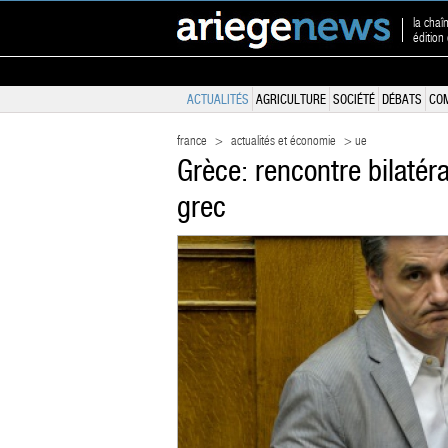
la chaî
édition
ACTUALITÉS
AGRICULTURE
SOCIÉTÉ
DÉBATS
CO
france
>
actualités et économie
> ue
Grèce: rencontre bilatéra
grec