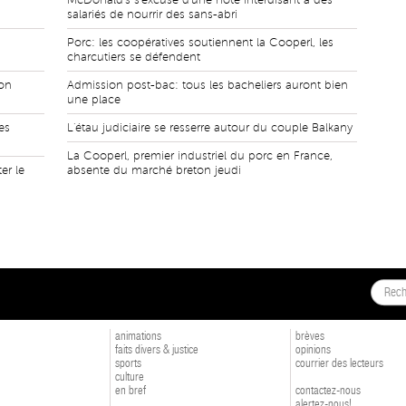
McDonald's s'excuse d'une note interdisant à des
salariés de nourrir des sans-abri
Porc: les coopératives soutiennent la Cooperl, les
charcutiers se défendent
ion
Admission post-bac: tous les bacheliers auront bien
une place
es
L'étau judiciaire se resserre autour du couple Balkany
La Cooperl, premier industriel du porc en France,
er le
absente du marché breton jeudi
animations
brèves
faits divers & justice
opinions
sports
courrier des lecteurs
culture
en bref
contactez-nous
alertez-nous!