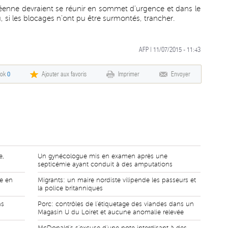
éenne devraient se réunir en sommet d'urgence et dans le
 si les blocages n'ont pu être surmontés, trancher.
AFP | 11/07/2015 - 11:43
ook
0
Ajouter aux favoris
Imprimer
Envoyer
e,
Un gynécologue mis en examen après une
septicémie ayant conduit à des amputations
re en
Migrants: un maire nordiste vilipende les passeurs et
la police britanniques
ns
Porc: contrôles de l'étiquetage des viandes dans un
Magasin U du Loiret et aucune anomalie relevée