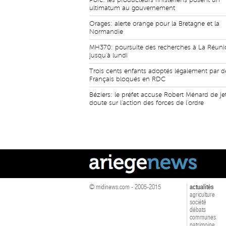
Porc: les producteurs finistériens posent un
ultimatum au gouvernement
Orages: alerte orange pour la Bretagne et la
Normandie
MH370: poursuite des recherches à La Réun
jusqu'à lundi
Trois cents enfants adoptés légalement par d
Français bloqués en RDC
Béziers: le préfet accuse Robert Ménard de jet
doute sur l'action des forces de l'ordre
© midinews.com - 2005-2015
actualités
agriculture
société
débats
communes
patrimoine