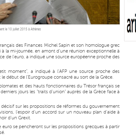
ent le 10 juillet 2015 à Athènes
e français des Finances Michel Sapin et son homologue grec
di à la mi-journée, en amont d'une réunion exceptionnelle à
Grèce de l'euro, a indiqué une source européenne proche des
petit moment", a indiqué à l'AFP une source proche des
 le début de l'Eurogroupe consacré au sort de la Grèce.
lomates et des hauts fonctionnaires du Trésor français se
derniers jours les "traits d'union" auprès de la Grèce face à
 décisif sur les propositions de réformes du gouvernement
divisions, l'espoir d'un accord sur un nouveau plan d'aide à
oir d'un Grexit.
e euro se pencheront sur les propositions grecques à partir
sé.