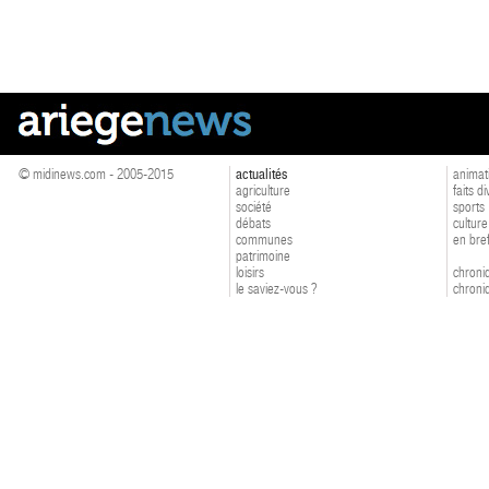
© midinews.com - 2005-2015
actualités
animat
agriculture
faits d
société
sports
débats
culture
communes
en bre
patrimoine
loisirs
chroniq
le saviez-vous ?
chroniq