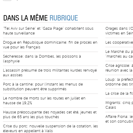
DANS LA MÊME
RUBRIQUE
"Tel Aviv sur Seine" et "Gaza Plage" cohabitent sous
Orages dans l'
haute surveillance
victimes en Sei
Drogue en République dominicaine: fin de procès en
Les coopératives
vue pour les Français
Le Marché du p
Sécheresse: dans la Dombes, les poissons à
"marchés au ca
l'asphyxie
Crise agricole:
L'assassin présumé de trois militantes kurdes renvoyé
réunion avec la 
aux assises
Loup: la préfe
Porc à la cantine: pour l'instant les menus de
ordonne des ti
substitution peuvent être supprimés
La crise de la fi
Le nombre de morts sur les routes en juillet en
Migrants: cinq 
hausse de 19,2%
Calais
Hausse préoccupante des noyades cet été, jeunes et
Affaire Fiona: l
plus de 65 ans les plus touchés
et son concubin
Crise du porc: nouvelle suspension de la cotation, les
éleveurs en appellent à Valls