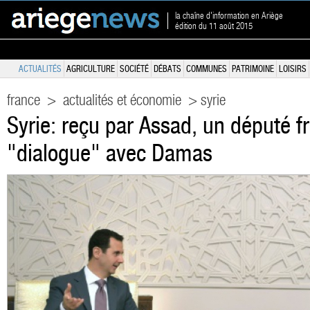
la chaîne d'information en Ariège
édition du 11 août 2015
ACTUALITÉS
AGRICULTURE
SOCIÉTÉ
DÉBATS
COMMUNES
PATRIMOINE
LOISIRS
france
>
actualités et économie
> syrie
Syrie: reçu par Assad, un député f
"dialogue" avec Damas