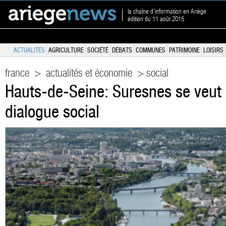
la chaîne d'information en Ariège
édition du 11 août 2015
ACTUALITÉS
AGRICULTURE
SOCIÉTÉ
DÉBATS
COMMUNES
PATRIMOINE
LOISIRS
france
>
actualités et économie
> social
Hauts-de-Seine: Suresnes se veut 
dialogue social