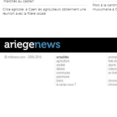
"marchés au cadran"
Porc à la canti
Crise agricole: à Caen les agriculteurs obtiennent une
musulmane à C
réunion avec la filière locale
© midinews.com - 2005-2015
actualités
animat
agriculture
faits d
société
sports
débats
culture
communes
en bre
patrimoine
loisirs
chroniq
le saviez-vous ?
chroniq