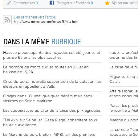
Commentaires
0
Partager sur Facebook
0
Ajouter aux favori
Lien permanent vers l'article:
http://www.midinews.com/news-92304.html
DANS LA MÊME
RUBRIQUE
Hausse préoccupante des noyades cet été, jeunes et
Loup: la préfe
plus de 65 ans les plus touchés
ordonne des ti
Le nombre de morts sur les routes en juillet en
La crise de la fi
hausse de 19,2%
Migrants: cinq 
Crise du porc: nouvelle suspension de la cotation, les
Calais
éleveurs en appellent à Valls
Affaire Fiona: l
Orages dans l'Ouest: quelques dégâts mais sans
et son concubin
victimes en Seine-Maritime
Porcs: les prod
Les coopératives au c?ur de la crise des prix agricoles
rencontre à Ma
"Tel Aviv sur Seine" et "Gaza Plage" cohabitent sous
Marché du porc
haute surveillance
La comète Tchou
Le Marché du porc breton (MPB), un des premiers
vous avec le Sol