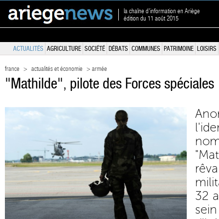
la chaîne d'information en Ariège
édition du 11 août 2015
ACTUALITÉS
AGRICULTURE
SOCIÉTÉ
DÉBATS
COMMUNES
PATRIMOINE
LOISIRS
france
>
actualités et économie
> armée
"Mathilde", pilote des Forces spéciales
Ano
l'id
no
"Mat
rêva
mili
32 a
sei