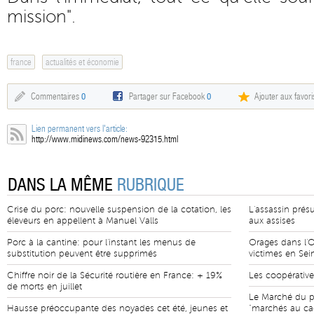
mission".
france
actualités et économie
Commentaires
0
Partager sur Facebook
0
Ajouter aux favori
Lien permanent vers l'article:
http://www.midinews.com/news-92315.html
DANS LA MÊME
RUBRIQUE
Crise du porc: nouvelle suspension de la cotation, les
L'assassin prés
éleveurs en appellent à Manuel Valls
aux assises
Porc à la cantine: pour l'instant les menus de
Orages dans l'
substitution peuvent être supprimés
victimes en Sei
Chiffre noir de la Sécurité routière en France: + 19%
Les coopératives
de morts en juillet
Le Marché du p
Hausse préoccupante des noyades cet été, jeunes et
"marchés au ca