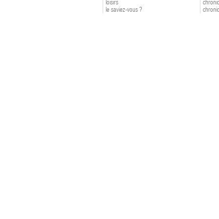
loisirs
chroniq
le saviez-vous ?
chroniq