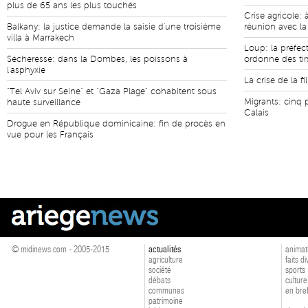
plus de 65 ans les plus touchés
Crise agricole:
Balkany: la justice demande la saisie d'une troisième
réunion avec la 
villa à Marrakech
Loup: la préfe
Sécheresse: dans la Dombes, les poissons à
ordonne des ti
l'asphyxie
La crise de la fi
"Tel Aviv sur Seine" et "Gaza Plage" cohabitent sous
Migrants: cinq 
haute surveillance
Calais
Drogue en République dominicaine: fin de procès en
vue pour les Français
© midinews.com - 2005-2015
actualités
animat
agriculture
faits d
société
sports
débats
culture
communes
en bre
patrimoine