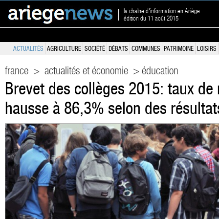
la chaîne d'information en Ariège
édition du 11 août 2015
ACTUALITÉS
AGRICULTURE
SOCIÉTÉ
DÉBATS
COMMUNES
PATRIMOINE
LOISIRS
france
>
actualités et économie
> éducation
Brevet des collèges 2015: taux de 
hausse à 86,3% selon des résultat