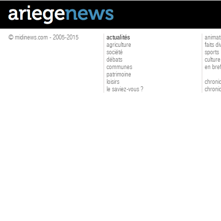
© midinews.com - 2005-2015
actualités
animat
agriculture
faits d
société
sports
débats
culture
communes
en bre
patrimoine
loisirs
chroniq
le saviez-vous ?
chroniq