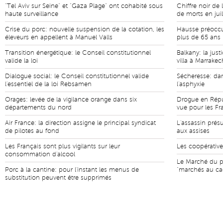
"Tel Aviv sur Seine" et "Gaza Plage" ont cohabité sous
Chiffre noir de 
haute surveillance
de morts en juil
Crise du porc: nouvelle suspension de la cotation, les
Hausse préoccu
éleveurs en appellent à Manuel Valls
plus de 65 ans 
Transition énergétique: le Conseil constitutionnel
Balkany: la jus
valide la loi
villa à Marrakec
Dialogue social: le Conseil constitutionnel valide
Sécheresse: da
l'essentiel de la loi Rebsamen
l'asphyxie
Orages: levée de la vigilance orange dans six
Drogue en Répu
départements du nord
vue pour les Fr
Air France: la direction assigne le principal syndicat
L'assassin prés
de pilotes au fond
aux assises
Les Français sont plus vigilants sur leur
Les coopératives
consommation d'alcool
Le Marché du p
Porc à la cantine: pour l'instant les menus de
"marchés au ca
substitution peuvent être supprimés