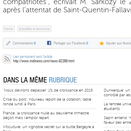
compatriotes", écrivait M. Sarkozy le 
après l'attentat de Saint-Quentin-Fallavie
france
actualités et économie
Commentaires
0
Partager sur Facebook
0
Ajouter aux favori
Lien permanent vers l'article:
http://www.midinews.com/news-92389.html
DANS LA MÊME
RUBRIQUE
"Nous devrions dépasser" 1% de croissance en 2015
Dunkerque: un c
contrôlé par le
Crise du porc: nouveau report de la cotation, table
ronde lundi à Paris
La rentrée unive
étudiants
France: la croissance nulle au deuxième trimestre
déçoit mais l'emploi repart
Sapin entend "m
faveur des entr
Viticulture: un vignoble secret sur la butte Bergeyre à