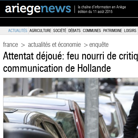
la chaîne d'information en Ariège
édition du 11 août 2015
ACTUALITÉS
AGRICULTURE
SOCIÉTÉ
DÉBATS
COMMUNES
PATRIMOINE
LOISIRS
france
>
actualités et économie
> enquête
Attentat déjoué: feu nourri de criti
communication de Hollande