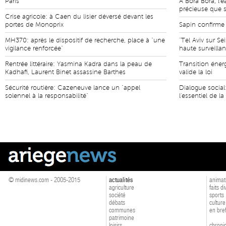
Paris
A Bora Bora, l'
précieuse que 
Crise agricole: à Caen du lisier déversé devant les
portes de Monoprix
Sapin confirme 
MH370: après le dispositif de recherche, place à "une
"Tel Aviv sur S
vigilance renforcée"
haute surveilla
Rentrée littéraire: Yasmina Kadra dans la peau de
Transition éner
Kadhafi, Laurent Binet assassine Barthes
valide la loi
Sécurité routière: Cazeneuve lance un "appel
Dialogue social:
solennel à la responsabilité"
l'essentiel de l
© midinews.com - 2005-2015
actualités
animat
agriculture
faits d
société
sports
débats
culture
communes
en bre
patrimoine
loisirs
chroniq