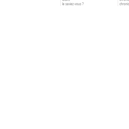
le saviez-vous ?
chroniq