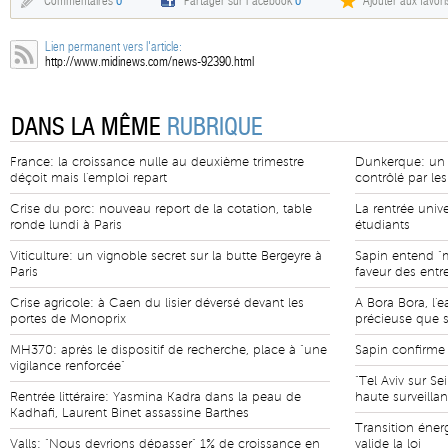
Commentaires
0
Partager sur Facebook
0
Ajouter aux favori
Lien permanent vers l'article:
http://www.midinews.com/news-92390.html
DANS LA MÊME
RUBRIQUE
France: la croissance nulle au deuxième trimestre
Dunkerque: un c
déçoit mais l'emploi repart
contrôlé par le
Crise du porc: nouveau report de la cotation, table
La rentrée unive
ronde lundi à Paris
étudiants
Viticulture: un vignoble secret sur la butte Bergeyre à
Sapin entend "m
Paris
faveur des entr
Crise agricole: à Caen du lisier déversé devant les
A Bora Bora, l'
portes de Monoprix
précieuse que 
MH370: après le dispositif de recherche, place à "une
Sapin confirme 
vigilance renforcée"
"Tel Aviv sur S
Rentrée littéraire: Yasmina Kadra dans la peau de
haute surveilla
Kadhafi, Laurent Binet assassine Barthes
Transition éner
Valls: "Nous devrions dépasser" 1% de croissance en
valide la loi