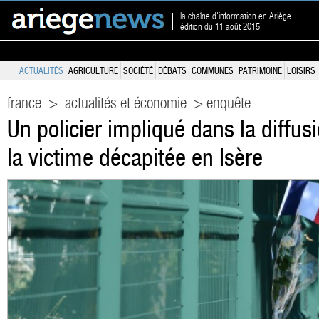
la chaîne d'information en Ariège
édition du 11 août 2015
ACTUALITÉS
AGRICULTURE
SOCIÉTÉ
DÉBATS
COMMUNES
PATRIMOINE
LOISIRS
france
>
actualités et économie
> enquête
Un policier impliqué dans la diffus
la victime décapitée en Isère