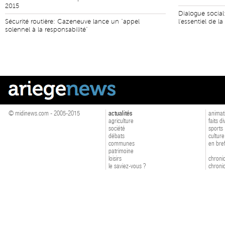
2015
Dialogue social:
Sécurité routière: Cazeneuve lance un "appel
l'essentiel de l
solennel à la responsabilité"
© midinews.com - 2005-2015
actualités
animat
agriculture
faits d
société
sports
débats
culture
communes
en bre
patrimoine
loisirs
chroniq
le saviez-vous ?
chroniq