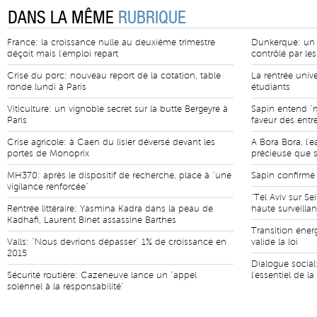
DANS LA MÊME
RUBRIQUE
France: la croissance nulle au deuxième trimestre
Dunkerque: un c
déçoit mais l'emploi repart
contrôlé par le
Crise du porc: nouveau report de la cotation, table
La rentrée unive
ronde lundi à Paris
étudiants
Viticulture: un vignoble secret sur la butte Bergeyre à
Sapin entend "m
Paris
faveur des entr
Crise agricole: à Caen du lisier déversé devant les
A Bora Bora, l'
portes de Monoprix
précieuse que 
MH370: après le dispositif de recherche, place à "une
Sapin confirme 
vigilance renforcée"
"Tel Aviv sur S
Rentrée littéraire: Yasmina Kadra dans la peau de
haute surveilla
Kadhafi, Laurent Binet assassine Barthes
Transition éner
Valls: "Nous devrions dépasser" 1% de croissance en
valide la loi
2015
Dialogue social:
Sécurité routière: Cazeneuve lance un "appel
l'essentiel de l
solennel à la responsabilité"