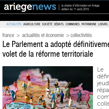
la chaîne d'information en Ariège
édition du 11 août 2015
ACTUALITÉS
AGRICULTURE
SOCIÉTÉ
DÉBATS
COMMUNES
PATRIMOINE
LOISIRS
france
>
actualités et économie
> collectivités
Le Parlement a adopté définitiveme
volet de la réforme territoriale
Le
déf
jeu
ré
com
coll