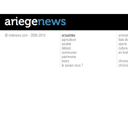
© midinews.com - 2005-2015
actualités
animat
agriculture
faits d
société
sports
débats
culture
communes
en bre
patrimoine
loisirs
chroniq
le saviez-vous ?
chroniq