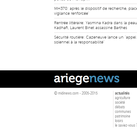
MH370: après le dispositif de recherche, plac
vigilance renforcée"
Rentrée littéraire: Yasmina Kadra dans la pea
Kadhafi, Laurent Binet assassine Barthes
Sécurité routière: Cazeneuve lance un "appel
solennel à la responsabilité"
© midinews.com - 2005-2015
actualités
agriculture
société
débats
communes
patrimoine
loisirs
le saviez-vous 