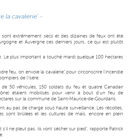
 la cavalerie' -
sont extrêmement secs et des dizaines de feux ont été
rgogne et Auvergne ces derniers jours, ce qui est plutôt
. Le plus important a touché mardi quelque 100 hectares
re feu, on envoie la cavalerie" pour circonscrire l'incendie
pompiers de l'Isère.
de 50 véhicules, 150 soldats du feu et quatre Canadair
ne) étaient mobilisés pour venir à bout d'un feu de
hectares sur la commune de Saint-Maurice-de-Gourdans.
nt au pas de charge sous haute surveillance. Les récoltes,
ies sont brûlées et les cultures de maïs, encore en plein
.
s'il ne pleut pas, ils vont sécher sur pied", rapporte Patrick
e.