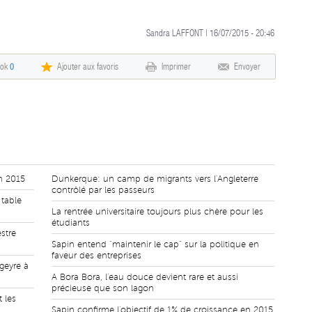
Sandra LAFFONT | 16/07/2015 - 20:46
ook
0
Ajouter aux favoris
Imprimer
Envoyer
n 2015
Dunkerque: un camp de migrants vers l'Angleterre
contrôlé par les passeurs
 table
La rentrée universitaire toujours plus chère pour les
étudiants
stre
Sapin entend "maintenir le cap" sur la politique en
faveur des entreprises
rgeyre à
A Bora Bora, l'eau douce devient rare et aussi
précieuse que son lagon
 les
Sapin confirme l'objectif de 1% de croissance en 2015