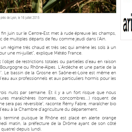
près de Lyon, le 16 juillet 2015
s fin juin sur le Centre-Est met à rude épreuve les champs,
c de multiples départs de feu comme jeudi dans l'Ain.
"à un régime très chaud et très sec qui amène les sols à un
r une mi-juillet", explique Météo France.
l'objet de restrictions totales ou partielles d'eau en raison
n Bourgogne ou Rhône-Alpes. L'Ardèche et une partie de la
ée". Le bassin de la Grosne en Saône-et-Loire est même en
 d'eau aux professionnels et aux particuliers hormis pour les
rois nuits par semaine. Et il y a un fort risque que nous
tures maraîchères (tomates, concombres...) risquent de
ce ne sera pas réversible", raconte Rémy Fabre, maraîcher bio
d'eau à la Chambre d'agriculture du département.
s terminé puisque le Rhône est placé en alerte orange
edi matin, la préfecture de la Drôme ayant de son côté
 quatre) depuis lundi.