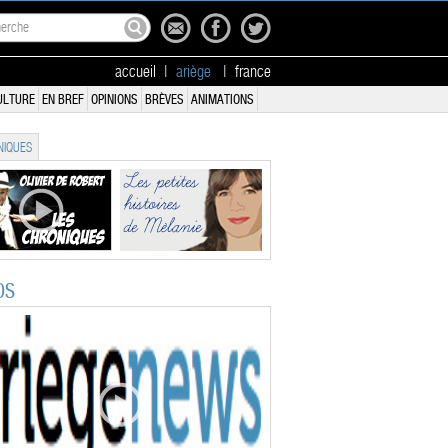
accueil
|
ariège
|
france
ULTURE
EN BREF
OPINIONS
BRÈVES
ANIMATIONS
IQUES
OS