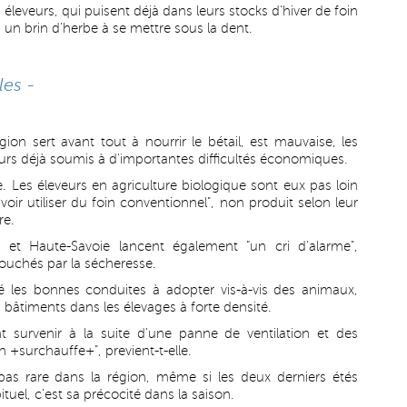
s éleveurs, qui puisent déjà dans leurs stocks d'hiver de foin
s un brin d'herbe à se mettre sous la dent.
les -
gion sert avant tout à nourrir le bétail, est mauvaise, les
urs déjà soumis à d'importantes difficultés économiques.
e. Les éleveurs en agriculture biologique sont eux pas loin
r utiliser du foin conventionnel", non produit selon leur
re.
e et Haute-Savoie lancent également "un cri d'alarme",
ouchés par la sécheresse.
é les bonnes conduites à adopter vis-à-vis des animaux,
es bâtiments dans les élevages à forte densité.
 survenir à la suite d'une panne de ventilation et des
 +surchauffe+", previent-t-elle.
 pas rare dans la région, même si les deux derniers étés
ituel, c'est sa précocité dans la saison.