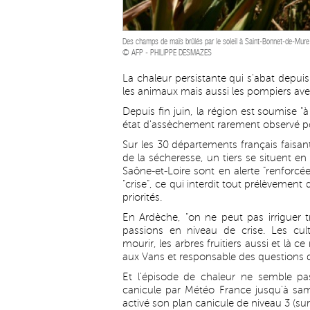
Des champs de maïs brûlés par le soleil à Saint-Bonnet-de-Mure 
© AFP - PHILIPPE DESMAZES
La chaleur persistante qui s'abat depui
les animaux mais aussi les pompiers ave
Depuis fin juin, la région est soumise 
état d'assèchement rarement observé pou
Sur les 30 départements français faisant 
de la sécheresse, un tiers se situent e
Saône-et-Loire sont en alerte "renforc
"crise", ce qui interdit tout prélèvement
priorités.
En Ardèche, "on ne peut pas irriguer t
passions en niveau de crise. Les cul
mourir, les arbres fruitiers aussi et là 
aux Vans et responsable des questions 
Et l'épisode de chaleur ne semble pa
canicule par Météo France jusqu'à sam
activé son plan canicule de niveau 3 (sur