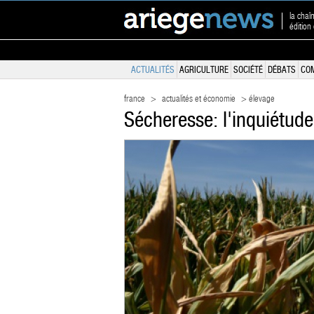
la chaî
édition
ACTUALITÉS
AGRICULTURE
SOCIÉTÉ
DÉBATS
CO
france
>
actualités et économie
> élevage
Sécheresse: l'inquiétude