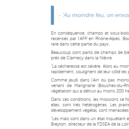
- 'Au moindre feu, on envoie
En conséquence, champs et sous-bois 
recensés par l'AFP en Rhône-Alpes, Bou
rare dans cette partie du pays.
Beaucoup sont partis de champs de blé
près de Clamecy dans la Nièvre.
"La sécheresse est sévère. Alors au moind
rapidement, soulignent de leur côté les 
Comme jeudi dans l'Ain où pas moins 
venant de Marignane (Bouches-du-Rhô
végétation qui a détruit au moins 200 
Dans ces conditions, les moissons se fo
elles, sont très hétérogènes. Les prair
développement végétal, sont menacées
"Les maïs sont dans un état inquiétant et 
Breyton, directeur de la FDSEA de la Loir