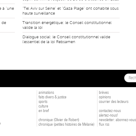
e à "une
"Tel Aviv sur Seine" et "Gaza Plage" ont cohabité sous
haute surveillance
u de
Transition énergétique: le Conseil constitutionnel
valide la loi
Dialogue social: le Conseil constitutionnel valide
l'essentiel de la loi Rebsamen
animations
brèves
faits divers & justice
opinions
sports
courrier des lecteurs
culture
en bref
contactez-nous
alertez-nous!
chronique (Olivier de Robert)
newsletter: abonnez-vous
?
chronique (petites histoires de Mélanie)
flux rss