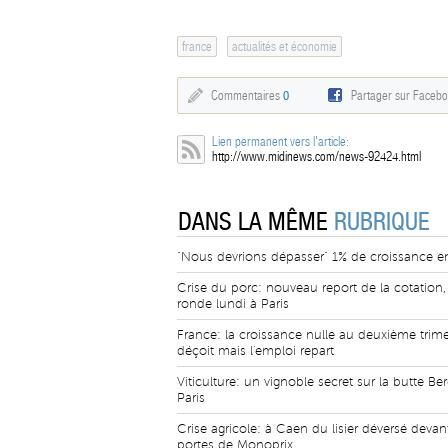
france
actualités et économie
Commentaires
0
Partager sur Faceb
Lien permanent vers l'article:
http://www.midinews.com/news-92424.html
DANS LA MÊME
RUBRIQUE
"Nous devrions dépasser" 1% de croissance e
Crise du porc: nouveau report de la cotation,
ronde lundi à Paris
France: la croissance nulle au deuxième trime
déçoit mais l'emploi repart
Viticulture: un vignoble secret sur la butte Be
Paris
Crise agricole: à Caen du lisier déversé devant
portes de Monoprix