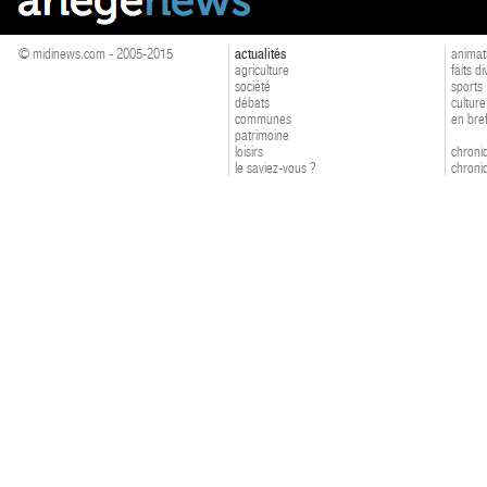
© midinews.com - 2005-2015
actualités
animat
agriculture
faits d
société
sports
débats
culture
communes
en bre
patrimoine
loisirs
chroniq
le saviez-vous ?
chroniq