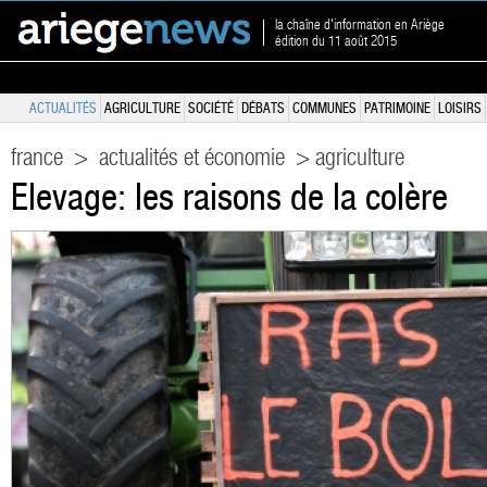
la chaîne d'information en Ariège
édition du 11 août 2015
ACTUALITÉS
AGRICULTURE
SOCIÉTÉ
DÉBATS
COMMUNES
PATRIMOINE
LOISIRS
france
>
actualités et économie
> agriculture
Elevage: les raisons de la colère