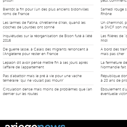
prison
peut commenc
Bientôt la fin pour l'un des plus anciens bidonvilles
Samedi rouge su
roms de France
Rhône
Les larmes de Fatina, chrétienne d'Irak, quand les
Un cheminot, p
cloches de Lourdes ont sonné
la SNCF son ina
Inquiétudes sur la réorganisation de Bison futé à l'été
Les filières de 
2016
Midi
De guerre lasse, à Calais des migrants renoncent à
A bord des train
l'Angleterre pour rester en France
mais pas cher
Lepaon dit avoir pensé mettre fin à ses jours après
La fermeture d
l'affaire de l'appartement
Normandie fait
Pas d'abattoir mais le pré à vie pour une vache
République dom
téméraire "qui ne voulait pas mourir"
à 20 ans de pri
Circulation dense mais moins de problèmes que l'an
Eboulement d'u
dernier sur les routes
éventuelle vict