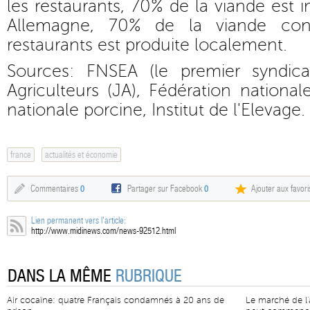
les restaurants, 70% de la viande est 
Allemagne, 70% de la viande co
restaurants est produite localement.
Sources: FNSEA (le premier syndica
Agriculteurs (JA), Fédération national
nationale porcine, Institut de l'Elevage.
france
actualités et économie
Commentaires
0
Partager sur Facebook
0
Ajouter aux favori
Lien permanent vers l'article:
http://www.midinews.com/news-92512.html
DANS LA MÊME
RUBRIQUE
Air cocaïne: quatre Français condamnés à 20 ans de
Le marché de l'a