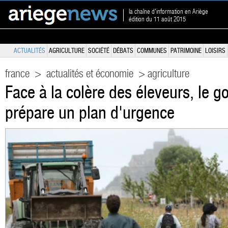
la chaîne d'information en Ariège
édition du 11 août 2015
ACTUALITÉS
AGRICULTURE
SOCIÉTÉ
DÉBATS
COMMUNES
PATRIMOINE
LOISIRS
france
>
actualités et économie
> agriculture
Face à la colère des éleveurs, le 
prépare un plan d'urgence