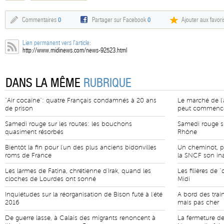
Commentaires
0
Partager sur Facebook
0
Ajouter aux favori
Lien permanent vers l'article:
http://www.midinews.com/news-92523.html
DANS LA MÊME
RUBRIQUE
"Air cocaïne": quatre Français condamnés à 20 ans
Le marché de l'a
de prison
peut commenc
Samedi rouge sur les routes: les bouchons
Samedi rouge su
quasiment résorbés
Rhône
Bientôt la fin pour l'un des plus anciens bidonvilles
Un cheminot, p
roms de France
la SNCF son ina
Les larmes de Fatina, chrétienne d'Irak, quand les
Les filières de 
cloches de Lourdes ont sonné
Midi
Inquiétudes sur la réorganisation de Bison futé à l'été
A bord des train
2016
mais pas cher
De guerre lasse, à Calais des migrants renoncent à
La fermeture d