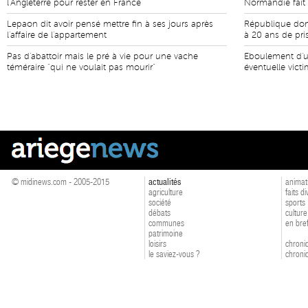
l'Angleterre pour rester en France
Normandie fait
Lepaon dit avoir pensé mettre fin à ses jours après
République dom
l'affaire de l'appartement
à 20 ans de pri
Pas d'abattoir mais le pré à vie pour une vache
Eboulement d'u
téméraire "qui ne voulait pas mourir"
éventuelle vict
© midinews.com - 2005-2015
actualités
animat
agriculture
faits d
société
sports
débats
culture
communes
en bre
patrimoine
loisirs
chroniq
le saviez-vous ?
chroniq