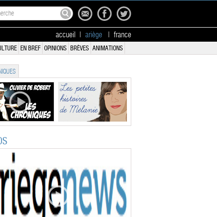
accueil
|
ariège
|
france
ULTURE
EN BREF
OPINIONS
BRÈVES
ANIMATIONS
IQUES
OS