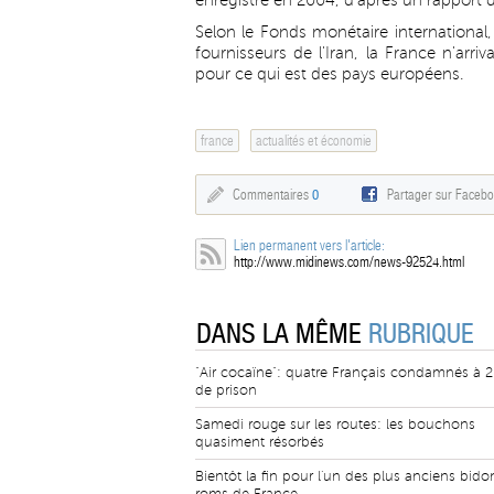
enregistré en 2004, d'après un rapport d
Selon le Fonds monétaire international
fournisseurs de l'Iran, la France n'arriv
pour ce qui est des pays européens.
france
actualités et économie
Commentaires
0
Partager sur Faceb
Lien permanent vers l'article:
http://www.midinews.com/news-92524.html
DANS LA MÊME
RUBRIQUE
"Air cocaïne": quatre Français condamnés à 
de prison
Samedi rouge sur les routes: les bouchons
quasiment résorbés
Bientôt la fin pour l'un des plus anciens bidon