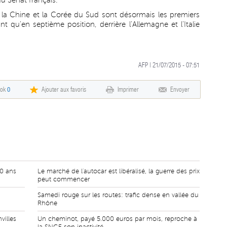
u Sénat français.
, la Chine et la Corée du Sud sont désormais les premiers
ant qu'en septième position, derrière l'Allemagne et l'Italie
AFP | 21/07/2015 - 07:51
ook
0
Ajouter aux favoris
Imprimer
Envoyer
20 ans
Le marché de l'autocar est libéralisé, la guerre des prix
peut commencer
Samedi rouge sur les routes: trafic dense en vallée du
Rhône
villes
Un cheminot, payé 5.000 euros par mois, reproche à