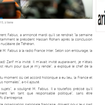
2015, à Vienne
urent Fabius, a annoncé mardi qu'il se rendrait "la semaine
notamment le président Hassan Rohani après la conclusion
 nucléaire de Téhéran.
ré M. Fabius à la radio France Inter. Selon son entourage, la
Zarif m'a invité. Il m'avait invité auparavant, je n'étais
st réuni pour que je m'y rende", a expliqué le chef de la
r du moment où cet accord historique a eu lieu, la France et
us normales", a-t-il ajouté.
sujets", a souligné M. Fabius. Il a toutefois précisé qu'il
ment "en tant que responsable politique", sans être
 d'entreprise.
le organisation patronale française, doivent pour leur part