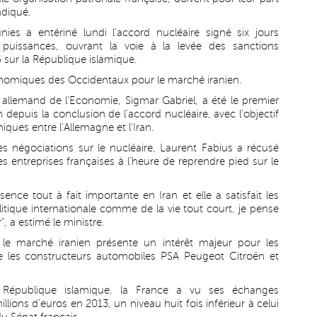
ndiqué.
ies a entériné lundi l'accord nucléaire signé six jours
 puissances, ouvrant la voie à la levée des sanctions
 sur la République islamique.
conomiques des Occidentaux pour le marché iranien.
re allemand de l'Economie, Sigmar Gabriel, a été le premier
 depuis la conclusion de l'accord nucléaire, avec l'objectif
iques entre l'Allemagne et l'Iran.
négociations sur le nucléaire, Laurent Fabius a récusé
s entreprises françaises à l'heure de reprendre pied sur le
ce tout à fait importante en Iran et elle a satisfait les
 politique internationale comme de la vie tout court, je pense
, a estimé le ministre.
 le marché iranien présente un intérêt majeur pour les
e les constructeurs automobiles PSA Peugeot Citroën et
a République islamique, la France a vu ses échanges
lions d'euros en 2013, un niveau huit fois inférieur à celui