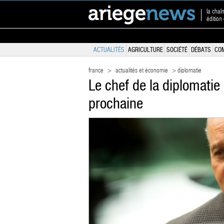
la chaî
édition
ACTUALITÉS
AGRICULTURE
SOCIÉTÉ
DÉBATS
CO
france
>
actualités et économie
> diplomatie
Le chef de la diplomatie
prochaine