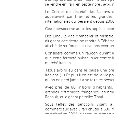
se rendre en Iran "en septembre", a-t-il i
Le Conseil de sécurité des Nations un
auparavant par l'Iran et les grandes
internationales qui pesaient depuis 2006
Cette perspective attise les appétits é
Dès lundi, le vice-chancelier et minist
dirigeant occidental se rendre à Téhéran
affiché de renforcer les relations économ
Considéré comme un faucon durant les 
que cette fermeté puisse jouer contre le
marché iranien.
"Nous avons eu dans le passé une présen
Iraniens (...) Et puis il en est de la vie
qu'on ne perd jamais à se faire respecter"
Avec près de 80 millions d'habitants,
grandes entreprises françaises, comm
Renault, et le géant pétrolier Total.
Sous l'effet des sanctions visant l
commerciaux avec l'Iran chuter à 500 mil