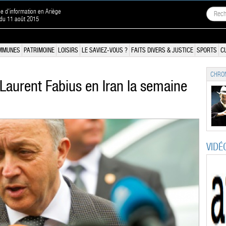
ne d'information en Ariège
 du 11 août 2015
MMUNES
PATRIMOINE
LOISIRS
LE SAVIEZ-VOUS ?
FAITS DIVERS & JUSTICE
SPORTS
C
CHRON
 Laurent Fabius en Iran la semaine
VIDÉ