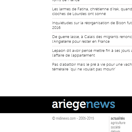
roms de France
Les larmes de Fatina, chrétienne d'Irak, quand
cloches de Lourdes ont sonné
Inquiétudes sur la réorganisation de Bison futé
2016
De guerre lasse, à Calais des migrants renonc
l'Angleterre pour rester en France
Lepaon dit avoir pensé mettre fin à ses jours 
l'affaire de l'appartement
Pas d'abattoir mais le pré à vie pour une vac
téméraire "qui ne voulait pas mourir"
© midinews.com - 2005-2015
actualités
agriculture
société
débats