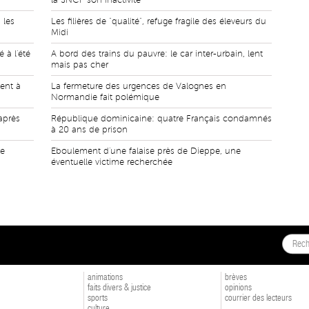
la SNCF son inactivité
 les
Les filières de "qualité", refuge fragile des éleveurs du
Midi
 à l'été
A bord des trains du pauvre: le car inter-urbain, lent
mais pas cher
ent à
La fermeture des urgences de Valognes en
Normandie fait polémique
après
République dominicaine: quatre Français condamnés
à 20 ans de prison
he
Eboulement d'une falaise près de Dieppe, une
éventuelle victime recherchée
animations
brèves
faits divers & justice
opinions
sports
courrier des lecteurs
culture