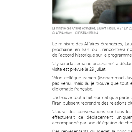
Le ministre des Affaires étrangères, Laurent Fabius, le 27 juin 
© AFP/Archives - CHRISTIAN BRUNA
Le ministre des Affaires étrangères, La
prochaine" en Iran, où il rencontrera 
de l'accord historique sur le programme
"J'y serai la semaine prochaine", a décla
visite est prévue le 29 juillet.
"Mon collègue iranien (Mohammad Javad) 
pas venu, mais là, je trouve que tout e
diplomatie française.
"Je trouve tout à fait normal qu'à parti
l'Iran puissent reprendre des relations pl
"J'aurai des conversations sur tous les 
effectuerait ce déplacement unique
accompagné par une délégation de chefs
Des représentants du Medef, la principa