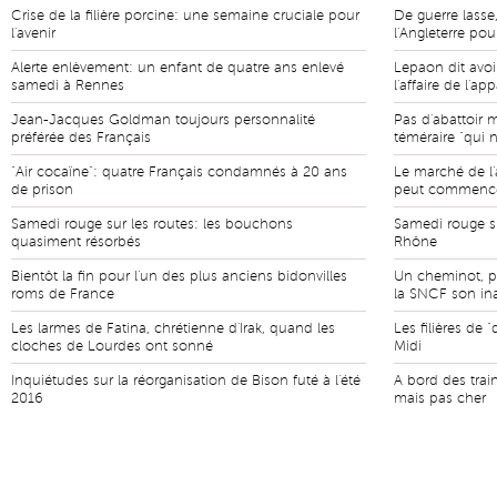
Crise de la filière porcine: une semaine cruciale pour
De guerre lasse
l'avenir
l'Angleterre pou
Alerte enlèvement: un enfant de quatre ans enlevé
Lepaon dit avoi
samedi à Rennes
l'affaire de l'a
Jean-Jacques Goldman toujours personnalité
Pas d'abattoir 
préférée des Français
téméraire "qui 
"Air cocaïne": quatre Français condamnés à 20 ans
Le marché de l'a
de prison
peut commenc
Samedi rouge sur les routes: les bouchons
Samedi rouge su
quasiment résorbés
Rhône
Bientôt la fin pour l'un des plus anciens bidonvilles
Un cheminot, p
roms de France
la SNCF son ina
Les larmes de Fatina, chrétienne d'Irak, quand les
Les filières de 
cloches de Lourdes ont sonné
Midi
Inquiétudes sur la réorganisation de Bison futé à l'été
A bord des train
2016
mais pas cher