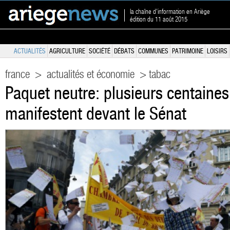
la chaîne d'information en Ariège
édition du 11 août 2015
ACTUALITÉS
AGRICULTURE
SOCIÉTÉ
DÉBATS
COMMUNES
PATRIMOINE
LOISIRS
france
>
actualités et économie
> tabac
Paquet neutre: plusieurs centaines
manifestent devant le Sénat