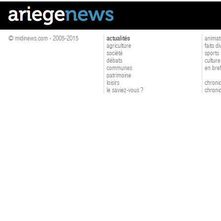
© midinews.com - 2005-2015
actualités
animat
agriculture
faits d
société
sports
débats
culture
communes
en bre
patrimoine
loisirs
chroniq
le saviez-vous ?
chroniq