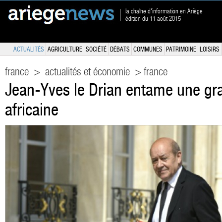
la chaîne d'information en Ariège
édition du 11 août 2015
ACTUALITÉS
AGRICULTURE
SOCIÉTÉ
DÉBATS
COMMUNES
PATRIMOINE
LOISIRS
france
>
actualités et économie
> france
Jean-Yves le Drian entame une gr
africaine