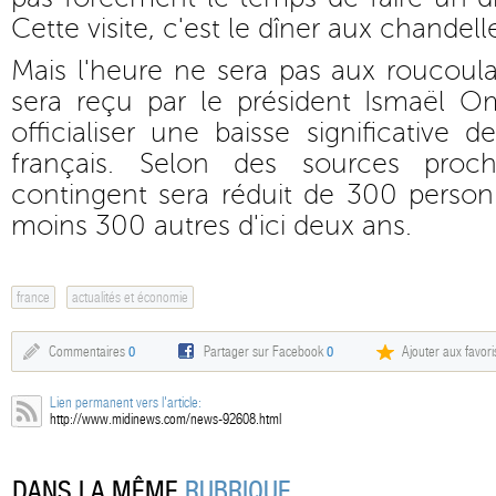
Cette visite, c'est le dîner aux chandelle
Mais l'heure ne sera pas aux roucoulad
sera reçu par le président Ismaël Om
officialiser une baisse significative de
français. Selon des sources proc
contingent sera réduit de 300 person
moins 300 autres d'ici deux ans.
france
actualités et économie
Commentaires
0
Partager sur Facebook
0
Ajouter aux favori
Lien permanent vers l'article:
http://www.midinews.com/news-92608.html
DANS LA MÊME
RUBRIQUE