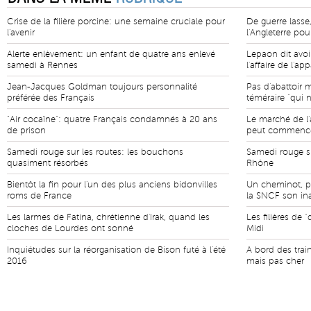
Crise de la filière porcine: une semaine cruciale pour
De guerre lasse
l'avenir
l'Angleterre pou
Alerte enlèvement: un enfant de quatre ans enlevé
Lepaon dit avoi
samedi à Rennes
l'affaire de l'a
Jean-Jacques Goldman toujours personnalité
Pas d'abattoir 
préférée des Français
téméraire "qui 
"Air cocaïne": quatre Français condamnés à 20 ans
Le marché de l'a
de prison
peut commenc
Samedi rouge sur les routes: les bouchons
Samedi rouge su
quasiment résorbés
Rhône
Bientôt la fin pour l'un des plus anciens bidonvilles
Un cheminot, p
roms de France
la SNCF son ina
Les larmes de Fatina, chrétienne d'Irak, quand les
Les filières de 
cloches de Lourdes ont sonné
Midi
Inquiétudes sur la réorganisation de Bison futé à l'été
A bord des train
2016
mais pas cher