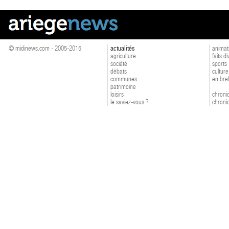
© midinews.com - 2005-2015
actualités
animat
agriculture
faits d
société
sports
débats
culture
communes
en bre
patrimoine
loisirs
chroniq
le saviez-vous ?
chroniq