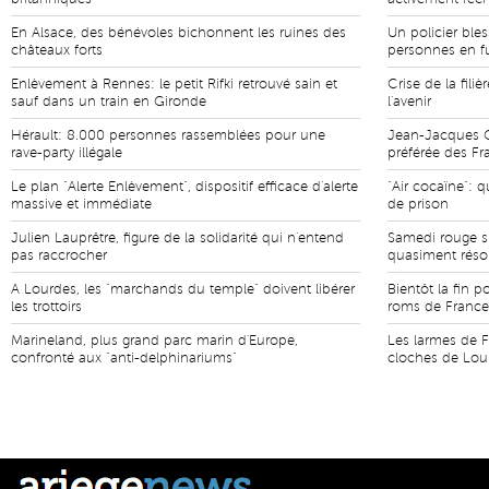
En Alsace, des bénévoles bichonnent les ruines des
Un policier bles
châteaux forts
personnes en fu
Enlèvement à Rennes: le petit Rifki retrouvé sain et
Crise de la fil
sauf dans un train en Gironde
l'avenir
Hérault: 8.000 personnes rassemblées pour une
Jean-Jacques G
rave-party illégale
préférée des Fr
Le plan "Alerte Enlèvement", dispositif efficace d'alerte
"Air cocaïne": 
massive et immédiate
de prison
Julien Lauprêtre, figure de la solidarité qui n'entend
Samedi rouge su
pas raccrocher
quasiment réso
A Lourdes, les "marchands du temple" doivent libérer
Bientôt la fin p
les trottoirs
roms de France
Marineland, plus grand parc marin d'Europe,
Les larmes de F
confronté aux "anti-delphinariums"
cloches de Lou