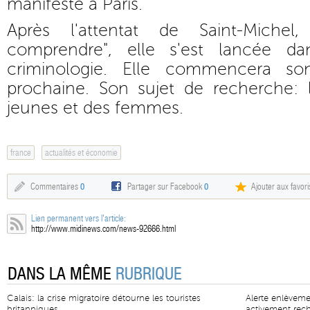
manifesté à Paris.
Après l'attentat de Saint-Michel
comprendre", elle s'est lancée d
criminologie. Elle commencera so
prochaine. Son sujet de recherche: l
jeunes et des femmes.
france
actualités et économie
Commentaires
0
Partager sur Facebook
0
Ajouter aux favori
Lien permanent vers l'article:
http://www.midinews.com/news-92666.html
DANS LA MÊME
RUBRIQUE
Calais: la crise migratoire détourne les touristes
Alerte enlèvem
britanniques
activement rec