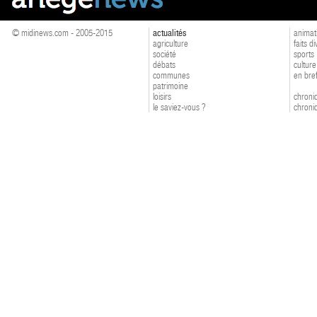
© midinews.com - 2005-2015
actualités
animat
agriculture
faits d
société
sports
débats
culture
communes
en bre
patrimoine
loisirs
chroniq
le saviez-vous ?
chroniq