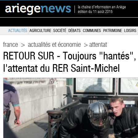
la chaîne d'information en Ariège
édition du 11 août 2015
ACTUALITÉS
AGRICULTURE
SOCIÉTÉ
DÉBATS
COMMUNES
PATRIMOINE
LOISIRS
france
>
actualités et économie
> attentat
RETOUR SUR - Toujours "hantés",
l'attentat du RER Saint-Michel