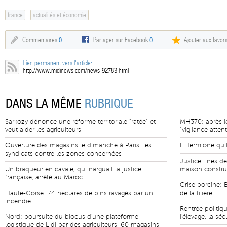
france
actualités et économie
Commentaires
0
Partager sur Facebook
0
Ajouter aux favori
Lien permanent vers l'article:
http://www.midinews.com/news-92783.html
DANS LA MÊME
RUBRIQUE
Sarkozy dénonce une réforme territoriale "ratée" et
MH370: après le
veut aider les agriculteurs
"vigilance attent
Ouverture des magasins le dimanche à Paris: les
L'Hermione quit
syndicats contre les zones concernées
Justice: Ines de
Un braqueur en cavale, qui narguait la justice
maison constru
française, arrêté au Maroc
Crise porcine: 
Haute-Corse: 74 hectares de pins ravagés par un
de la filière
incendie
Rentrée politiqu
Nord: poursuite du blocus d'une plateforme
l'élevage, la séc
logistique de Lidl par des agriculteurs, 60 magasins