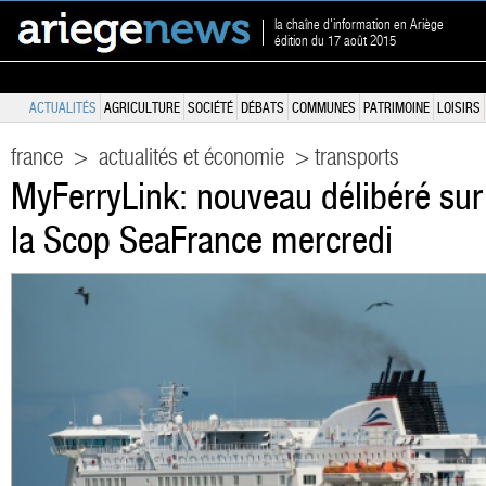
la chaîne d'information en Ariège
édition du 17 août 2015
ACTUALITÉS
AGRICULTURE
SOCIÉTÉ
DÉBATS
COMMUNES
PATRIMOINE
LOISIRS
france
>
actualités et économie
> transports
MyFerryLink: nouveau délibéré sur 
la Scop SeaFrance mercredi