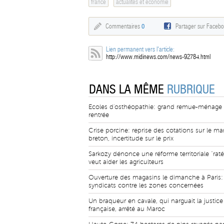
france
actualités et économie
Commentaires
0
Partager sur Faceb
Lien permanent vers l'article:
http://www.midinews.com/news-92784.html
DANS LA MÊME
RUBRIQUE
Ecoles d'osthéopathie: grand remue-ménage 
rentrée
Crise porcine: reprise des cotations sur le m
breton, incertitude sur le prix
Sarkozy dénonce une réforme territoriale "raté
veut aider les agriculteurs
Ouverture des magasins le dimanche à Paris: 
syndicats contre les zones concernées
Un braqueur en cavale, qui narguait la justice
française, arrêté au Maroc