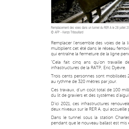
Remplacement des voies dans un tunnel du RER A le 28 juillet 
© AFP - Kenzo Tribouillard
Remplacer l'ensemble des voies de la l
multiplient cet été dans le réseau ferrovi
qui entraîne la fermeture de la ligne pe
"Cela fait cinq ans qu'on travaille 
infrastructures de la RATP, Eric Dyèvre.
Trois cents personnes sont mobilisées 2
au rythme de 320 mètres par jour.
Ces travaux, d'un coût total de 100 mil
du lit de graviers et des systèmes d'aigui
D'ici 2021, ces infrastructures renouve
deux niveaux sur le RER A, qui accueille 
Dans le tunnel sous la station Charles
pendant que le nouveau ballast est mis 