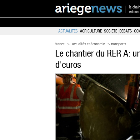
la chaî
édition
ACTUALITÉS
AGRICULTURE
SOCIÉTÉ
DÉBATS
CO
france
>
actualités et économie
> transports
Le chantier du RER A: un
d'euros