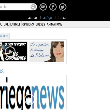
accueil
|
ariège
|
france
ULTURE
EN BREF
OPINIONS
BRÈVES
ANIMATIONS
IQUES
OS