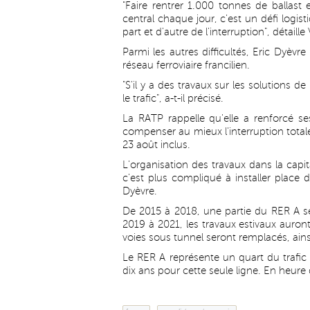
"Faire rentrer 1.000 tonnes de ballast 
central chaque jour, c'est un défi logis
part et d'autre de l'interruption", détail
Parmi les autres difficultés, Eric Dyèvre
réseau ferroviaire francilien.
"S'il y a des travaux sur les solutions
le trafic", a-t-il précisé.
La RATP rappelle qu'elle a renforcé s
compenser au mieux l'interruption total
23 août inclus.
L'organisation des travaux dans la capit
c'est plus compliqué à installer place 
Dyèvre.
De 2015 à 2018, une partie du RER A s
2019 à 2021, les travaux estivaux auron
voies sous tunnel seront remplacés, ains
Le RER A représente un quart du trafic 
dix ans pour cette seule ligne. En heure 