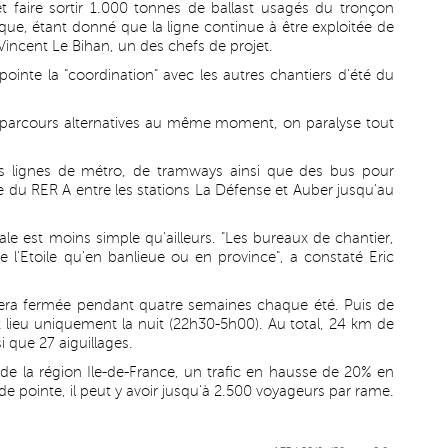
et faire sortir 1.000 tonnes de ballast usagés du tronçon
tique, étant donné que la ligne continue à être exploitée de
le Vincent Le Bihan, un des chefs de projet.
 pointe la "coordination" avec les autres chantiers d'été du
 de parcours alternatives au même moment, on paralyse tout
es lignes de métro, de tramways ainsi que des bus pour
e du RER A entre les stations La Défense et Auber jusqu'au
ale est moins simple qu'ailleurs. "Les bureaux de chantier,
de l'Etoile qu'en banlieue ou en province", a constaté Eric
era fermée pendant quatre semaines chaque été. Puis de
t lieu uniquement la nuit (22h30-5h00). Au total, 24 km de
i que 27 aiguillages.
de la région Ile-de-France, un trafic en hausse de 20% en
de pointe, il peut y avoir jusqu'à 2.500 voyageurs par rame.