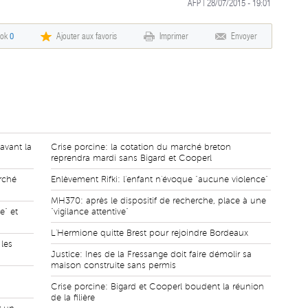
AFP | 28/07/2015 - 19:01
ook
0
Ajouter aux favoris
Imprimer
Envoyer
avant la
Crise porcine: la cotation du marché breton
reprendra mardi sans Bigard et Cooperl
arché
Enlèvement Rifki: l'enfant n'évoque "aucune violence"
MH370: après le dispositif de recherche, place à une
e" et
"vigilance attentive"
L'Hermione quitte Brest pour rejoindre Bordeaux
les
Justice: Ines de la Fressange doit faire démolir sa
maison construite sans permis
Crise porcine: Bigard et Cooperl boudent la réunion
de la filière