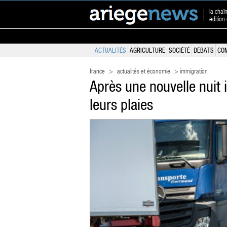
la chaî
édition
ACTUALITÉS
AGRICULTURE
SOCIÉTÉ
DÉBATS
CO
france
>
actualités et économie
> immigration
Après une nouvelle nuit 
leurs plaies