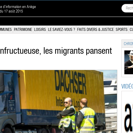
ne d'information en Ariège
 du 17 août 2015
MMUNES
PATRIMOINE
LOISIRS
LE SAVIEZ-VOUS ?
FAITS DIVERS & JUSTICE
SPORTS
C
CHRON
infructueuse, les migrants pansent
VIDÉ