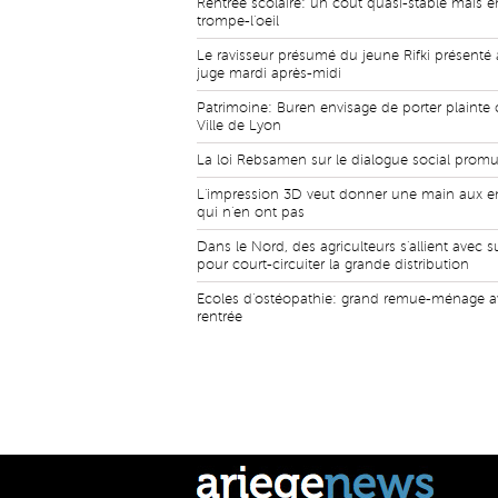
Rentrée scolaire: un coût quasi-stable mais e
trompe-l'oeil
Le ravisseur présumé du jeune Rifki présenté
juge mardi après-midi
Patrimoine: Buren envisage de porter plainte 
Ville de Lyon
La loi Rebsamen sur le dialogue social prom
L'impression 3D veut donner une main aux e
qui n'en ont pas
Dans le Nord, des agriculteurs s'allient avec 
pour court-circuiter la grande distribution
Ecoles d'ostéopathie: grand remue-ménage a
rentrée