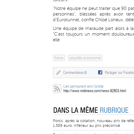
"Notre équipe ne peut traiter que 90 pa
personnes", blessées après avoir ten
d'Eurotunnel, confie Chloé Lorieux, dé
Une équipe de maraude part alors à la 
"C'est toujours un moment douloureux, 
elle.
france
actualités et économie
Commentaires
0
Partager sur Faceb
Lien permanent vers l'article:
http://www.midinews.com/news-92803.html
DANS LA MÊME
RUBRIQUE
Porcs: après la cotation, nouveau prix de réf
1,389 euro, inférieur au prix préconisé