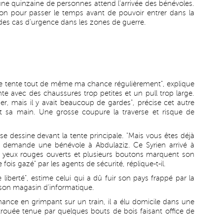
'une quinzaine de personnes attend l'arrivée des bénévoles.
ion pour passer le temps avant de pouvoir entrer dans la
 des cas d'urgence dans les zones de guerre.
 je tente tout de même ma chance régulièrement", explique
te avec des chaussures trop petites et un pull trop large.
sser, mais il y avait beaucoup de gardes", précise cet autre
 sa main. Une grosse coupure la traverse et risque de
 se dessine devant la tente principale. "Mais vous êtes déjà
, demande une bénévole à Abdulaziz. Ce Syrien arrivé à
ses yeux rouges ouverts et plusieurs boutons marquent son
e fois gazé" par les agents de sécurité, réplique-t-il.
liberté", estime celui qui a dû fuir son pays frappé par la
et son magasin d'informatique.
ance en grimpant sur un train, il a élu domicile dans une
rouée tenue par quelques bouts de bois faisant office de