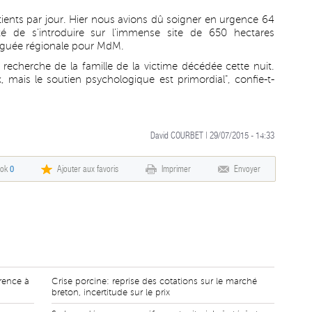
tients par jour. Hier nous avions dû soigner en urgence 64
té de s'introduire sur l'immense site de 650 hectares
léguée régionale pour MdM.
recherche de la famille de la victime décédée cette nuit.
mais le soutien psychologique est primordial", confie-t-
David COURBET | 29/07/2015 - 14:33
ook
0
Ajouter aux favoris
Imprimer
Envoyer
érence à
Crise porcine: reprise des cotations sur le marché
breton, incertitude sur le prix