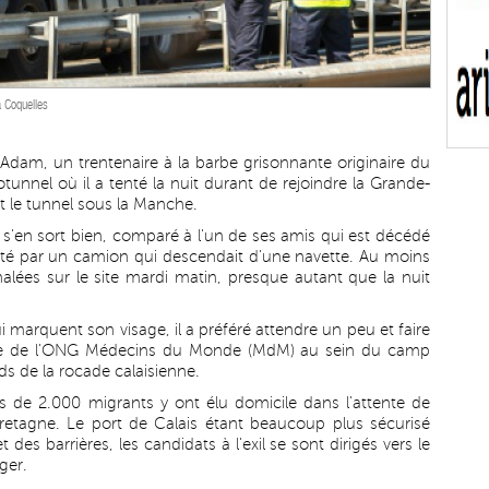
à Coquelles
". Adam, un trentenaire à la barbe grisonnante originaire du
otunnel où il a tenté la nuit durant de rejoindre la Grande-
t le tunnel sous la Manche.
l s'en sort bien, comparé à l'un de ses amis qui est décédé
uté par un camion qui descendait d'une navette. Au moins
gnalées sur le site mardi matin, presque autant que la nuit
 marquent son visage, il a préféré attendre un peu et faire
bile de l'ONG Médecins du Monde (MdM) au sein du camp
ds de la rocade calaisienne.
ès de 2.000 migrants y ont élu domicile dans l'attente de
retagne. Le port de Calais étant beaucoup plus sécurisé
 des barrières, les candidats à l'exil se sont dirigés vers le
ger.