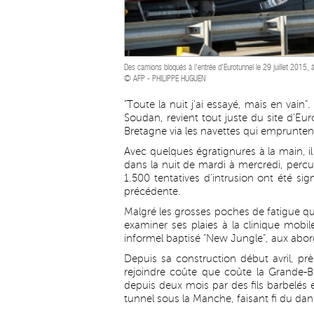
Des camions bloqués à l'entrée d'Eurotunnel le 29 juillet 2015, 
© AFP - PHILIPPE HUGUEN
"Toute la nuit j'ai essayé, mais en vain
Soudan, revient tout juste du site d'Eur
Bretagne via les navettes qui emprunten
Avec quelques égratignures à la main, i
dans la nuit de mardi à mercredi, perc
1.500 tentatives d'intrusion ont été si
précédente.
Malgré les grosses poches de fatigue qui
examiner ses plaies à la clinique mo
informel baptisé "New Jungle", aux abor
Depuis sa construction début avril, pr
rejoindre coûte que coûte la Grande-B
depuis deux mois par des fils barbelés et
tunnel sous la Manche, faisant fi du dan