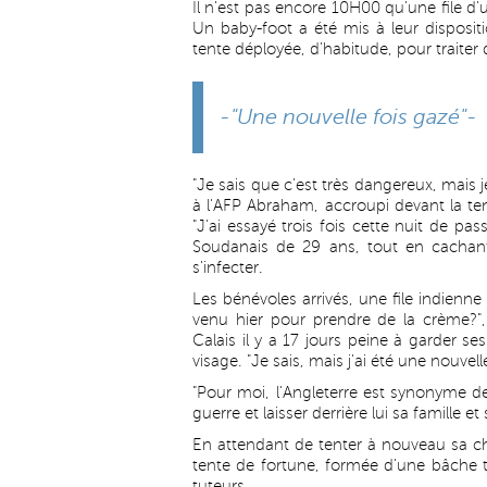
Il n'est pas encore 10H00 qu'une file d
Un baby-foot a été mis à leur disposit
tente déployée, d'habitude, pour traiter
-"Une nouvelle fois gazé"-
"Je sais que c'est très dangereux, mais
à l'AFP Abraham, accroupi devant la ten
"J'ai essayé trois fois cette nuit de pa
Soudanais de 29 ans, tout en cachant
s'infecter.
Les bénévoles arrivés, une file indienne
venu hier pour prendre de la crème?"
Calais il y a 17 jours peine à garder 
visage. "Je sais, mais j'ai été une nouvell
"Pour moi, l'Angleterre est synonyme de 
guerre et laisser derrière lui sa famille 
En attendant de tenter à nouveau sa ch
tente de fortune, formée d'une bâche t
tuteurs.