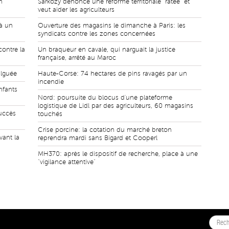
n
Sarkozy dénonce une réforme territoriale "ratée" et
veut aider les agriculteurs
 à un
Ouverture des magasins le dimanche à Paris: les
syndicats contre les zones concernées
contre la
Un braqueur en cavale, qui narguait la justice
française, arrêté au Maroc
ulguée
Haute-Corse: 74 hectares de pins ravagés par un
incendie
nfants
Nord: poursuite du blocus d'une plateforme
logistique de Lidl par des agriculteurs, 60 magasins
succès
touchés
Crise porcine: la cotation du marché breton
vant la
reprendra mardi sans Bigard et Cooperl
MH370: après le dispositif de recherche, place à une
"vigilance attentive"