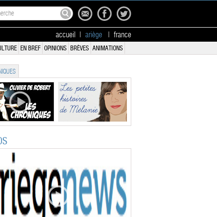
accueil
|
ariège
|
france
ULTURE
EN BREF
OPINIONS
BRÈVES
ANIMATIONS
IQUES
OS