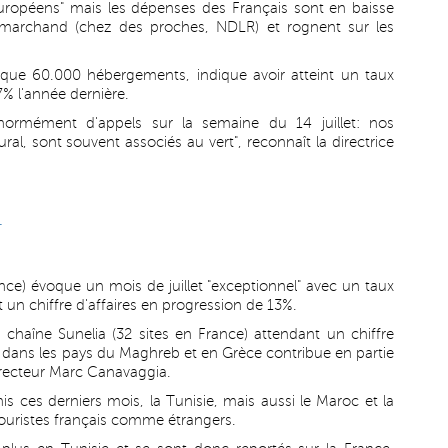
européens" mais les dépenses des Français sont en baisse
on-marchand (chez des proches, NDLR) et rognent sur les
lque 60.000 hébergements, indique avoir atteint un taux
7% l'année dernière.
ormément d'appels sur la semaine du 14 juillet: nos
al, sont souvent associés au vert", reconnaît la directrice
-
ce) évoque un mois de juillet "exceptionnel" avec un taux
 un chiffre d'affaires en progression de 13%.
haîne Sunelia (32 sites en France) attendant un chiffre
on dans les pays du Maghreb et en Grèce contribue en partie
directeur Marc Canavaggia.
is ces derniers mois, la Tunisie, mais aussi le Maroc et la
touristes français comme étrangers.