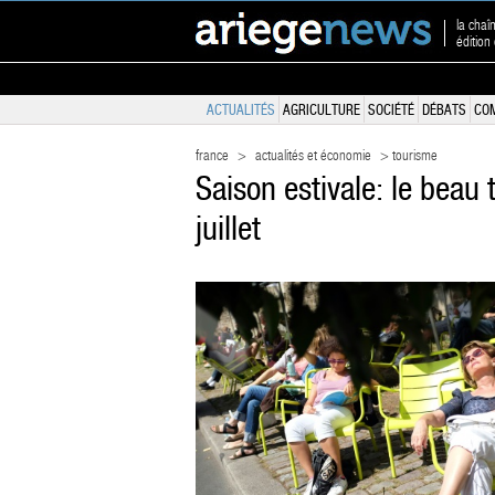
la chaî
édition
ACTUALITÉS
AGRICULTURE
SOCIÉTÉ
DÉBATS
CO
france
>
actualités et économie
> tourisme
Saison estivale: le beau
juillet