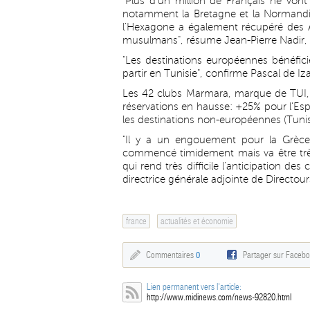
"Plus d'un million de Français ne vont
notamment la Bretagne et la Normandie
l'Hexagone a également récupéré des A
musulmans", résume Jean-Pierre Nadir, 
"Les destinations européennes bénéfici
partir en Tunisie", confirme Pascal de I
Les 42 clubs Marmara, marque de TUI, a
réservations en hausse: +25% pour l'Esp
les destinations non-européennes (Tunisi
"Il y a un engouement pour la Grèce, l
commencé timidement mais va être très
qui rend très difficile l'anticipation 
directrice générale adjointe de Directou
france
actualités et économie
Commentaires
0
Partager sur Faceb
Lien permanent vers l'article:
http://www.midinews.com/news-92820.html