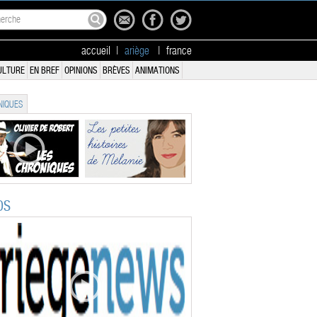
accueil
|
ariège
|
france
ULTURE
EN BREF
OPINIONS
BRÈVES
ANIMATIONS
IQUES
OS