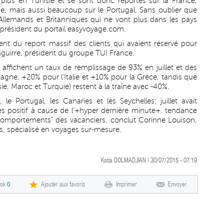
 plus en Tunisie et se sont donc reportés sur la France,
, mais aussi beaucoup sur le Portugal. Sans oublier que
llemands et Britanniques qui ne vont plus dans les pays
président du portail easyvoyage.com.
ent du report massif des clients qui avaient réservé pour
zaguirre, président du groupe TUI France.
ffichent un taux de remplissage de 93% en juillet et des
agne, +20% pour l'Italie et +10% pour la Grèce, tandis que
e, Maroc et Turquie) restent à la traîne avec -40%.
e Portugal, les Canaries et les Seychelles; juillet avait
 positif à cause de l'+hyper dernière minute+, tendance
des comportements" des vacanciers, conclut Corinne Louison,
rs, spécialisé en voyages sur-mesure.
Katia DOLMADJIAN | 30/07/2015 - 07:19
ook
0
Ajouter aux favoris
Imprimer
Envoyer