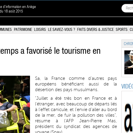
ne d'information en Ariège
 du 18 août 2015
MMUNES
PATRIMOINE
LOISIRS
LE SAVIEZ-VOUS ?
FAITS DIVERS & JUSTICE
SPORTS
C
CHRON
 temps a favorisé le tourisme en
Sa, la France comme d'autres pays
européens bénéficiant aussi de la
VIDÉ
désertion des pays musulmans.
"Juillet a été très bon en France et à
l'étranger, avec beaucoup de départs liés
à l'effet canicule, et l'envie d'aller au bord
de la mer, de fuir la pollution des villes",
résume à l'AFP Jean-Pierre Mas,
président du syndicat des agences de
voyage (Snav).