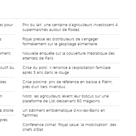
es pour
Prix du lait: une centaine d'agriculteurs investissent 4
supermarchés autour de Rodez
s
Royal presse les distributeurs de s'engager
formellement sur le gaspillage alimentaire
ement,
Nouvelle enquête sur la couverture médiatique des
attentats de Paris
cutif du
Crise du porc: il renonce à l'exploitation familiale
après 5 ans dans le rouge
 des
Crise porcine: prix de référence en baisse à Plérin,
près d'un tiers invendus
un
Nord: les agriculteurs lèvent leur blocus sur une
plateforme de Lidl desservant 60 magasins
à droite
Un bâtiment emblématique d'Aix-les-Bains en
flammes
après
Conférence climat: Royal salue "la mobilisation" des
chefs d'Etat