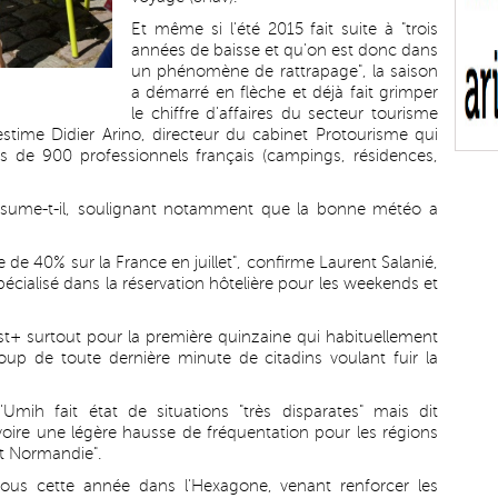
Et même si l'été 2015 fait suite à "trois
années de baisse et qu'on est donc dans
un phénomène de rattrapage", la saison
a démarré en flèche et déjà fait grimper
le chiffre d'affaires du secteur tourisme
estime Didier Arino, directeur du cabinet Protourisme qui
 de 900 professionnels français (campings, résidences,
ésume-t-il, soulignant notamment que la bonne météo a
ce de 40% sur la France en juillet", confirme Laurent Salanié,
écialisé dans la réservation hôtelière pour les weekends et
st+ surtout pour la première quinzaine qui habituellement
oup de toute dernière minute de citadins voulant fuir la
l'Umih fait état de situations "très disparates" mais dit
, "voire une légère hausse de fréquentation pour les régions
t Normandie".
-vous cette année dans l'Hexagone, venant renforcer les