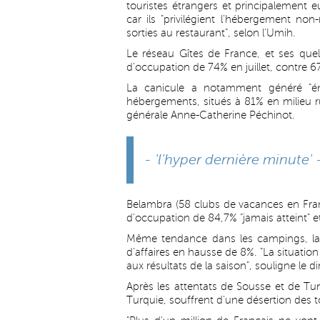
touristes étrangers et principalement 
car ils "privilégient l'hébergement n
sorties au restaurant", selon l'Umih.
Le réseau Gîtes de France, et ses que
d'occupation de 74% en juillet, contre 6
La canicule a notamment généré "én
hébergements, situés à 81% en milieu rur
générale Anne-Catherine Péchinot.
- 'l'hyper dernière minute' 
Belambra (58 clubs de vacances en Fran
d'occupation de 84,7% "jamais atteint" et
Même tendance dans les campings, la c
d'affaires en hausse de 8%. "La situati
aux résultats de la saison", souligne le 
Après les attentats de Sousse et de Tun
Turquie, souffrent d'une désertion des 