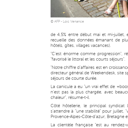
© AFP - Loic Venance
de 4,5% entre début mai et mi-juillet, 
recueille des données émanant de plus
hôtels, gîtes, villages vacances).
"C'est énorme comme progression", r
"favorisé le littoral et les courts séjours".
"Notre chiffre d'affaires est en croissan
directeur général de Weekendesk, site sp
séjours de courte durée.
La canicule a eu "un vrai effet de +boo
n'est pas la plus chargée, avec beauc
chaleur", résume-t-il.
Côté hôtellerie, le principal syndicat 
s'attendre à "une stabilité" pour juillet
Provence-Alpes-Côte-d'azur, Bretagne e
La clientèle française "est au rendez