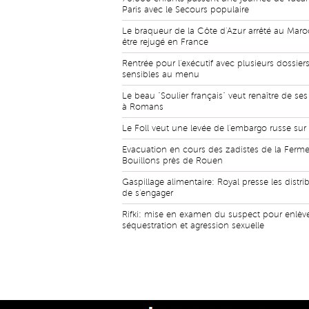
Paris avec le Secours populaire
Le braqueur de la Côte d'Azur arrêté au Maro
être rejugé en France
Rentrée pour l'exécutif avec plusieurs dossier
sensibles au menu
Le beau "Soulier français" veut renaître de se
à Romans
Le Foll veut une levée de l'embargo russe sur 
Evacuation en cours des zadistes de la Ferm
Bouillons près de Rouen
Gaspillage alimentaire: Royal presse les distri
de s'engager
Rifki: mise en examen du suspect pour enlèv
séquestration et agression sexuelle