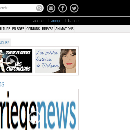
accueil
|
ariège
|
france
ULTURE
EN BREF
OPINIONS
BRÈVES
ANIMATIONS
IQUES
OS