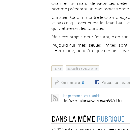
chantier, un mardi de vacances d'été, 
homme préparant un bac professionnel
Christian Cardin montre le champ adjac
le bassin qui accueillera le Jean-Bart, 
qui y attireront les touristes.
Mais ces projets pour l'instant, n'en sont
"Aujourd'hui mes seules limites sont f
L'Hermione, peut-être que certains invest
france
actualités et économie
Commentaires
0
Partager sur Faceb
Lien permanent vers l'article:
http://www.midinews.com/news-92877.html
DANS LA MÊME
RUBRIQUE
70.000 enfants passent une journée de vaca