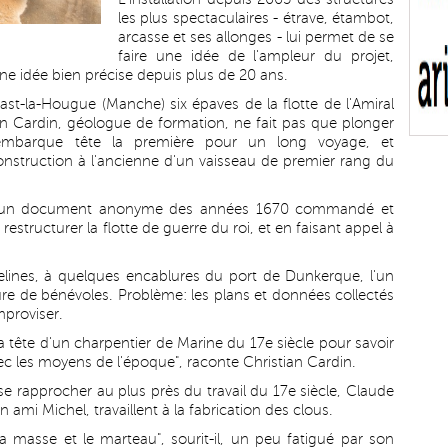
les plus spectaculaires - étrave, étambot,
arcasse et ses allonges - lui permet de se
faire une idée de l'ampleur du projet,
une idée bien précise depuis plus de 20 ans.
st-la-Hougue (Manche) six épaves de la flotte de l'Amiral
an Cardin, géologue de formation, ne fait pas que plonger
embarque tête la première pour un long voyage, et
onstruction à l'ancienne d'un vaisseau de premier rang du
t, un document anonyme des années 1670 commandé et
restructurer la flotte de guerre du roi, et en faisant appel à
avelines, à quelques encablures du port de Dunkerque, l'un
oure de bénévoles. Problème: les plans et données collectés
improviser.
a tête d'un charpentier de Marine du 17e siècle pour savoir
ec les moyens de l'époque", raconte Christian Cardin.
se rapprocher au plus près du travail du 17e siècle, Claude
n ami Michel, travaillent à la fabrication des clous.
a masse et le marteau", sourit-il, un peu fatigué par son