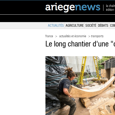
la chaî
édition
ACTUALITÉS
AGRICULTURE
SOCIÉTÉ
DÉBATS
CO
france
>
actualités et économie
> transports
Le long chantier d'une "