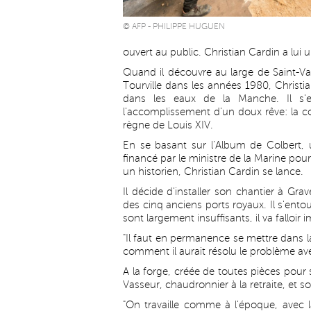
© AFP - PHILIPPE HUGUEN
ouvert au public. Christian Cardin a lui 
Quand il découvre au large de Saint-Vaa
Tourville dans les années 1980, Christi
dans les eaux de la Manche. Il s'
l'accomplissement d'un doux rêve: la c
règne de Louis XIV.
En se basant sur l'Album de Colber
financé par le ministre de la Marine pour 
un historien, Christian Cardin se lance.
Il décide d'installer son chantier à Gr
des cinq anciens ports royaux. Il s'ent
sont largement insuffisants, il va falloir 
"Il faut en permanence se mettre dans l
comment il aurait résolu le problème av
A la forge, créée de toutes pièces pour 
Vasseur, chaudronnier à la retraite, et so
"On travaille comme à l'époque, avec l