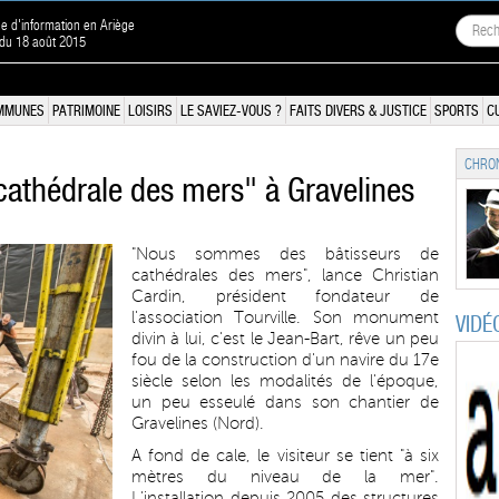
ne d'information en Ariège
 du 18 août 2015
MMUNES
PATRIMOINE
LOISIRS
LE SAVIEZ-VOUS ?
FAITS DIVERS & JUSTICE
SPORTS
C
CHRON
cathédrale des mers" à Gravelines
"Nous sommes des bâtisseurs de
cathédrales des mers", lance Christian
Cardin, président fondateur de
l'association Tourville. Son monument
VIDÉ
divin à lui, c'est le Jean-Bart, rêve un peu
fou de la construction d'un navire du 17e
siècle selon les modalités de l'époque,
un peu esseulé dans son chantier de
Gravelines (Nord).
A fond de cale, le visiteur se tient "à six
mètres du niveau de la mer".
L'installation depuis 2005 des structures