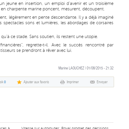
un jeune en insertion, un emploi d'avenir et un troisième
 en charpente marine poncent, mesurent, découpent.
ent, légèrement en pente descendante. Il y a déjà imaginé
les spectacles sons et lumières, les abordages de corsaires
 qu'à ce stade. Sans soutien, ils restent une utopie.
inancières", regrette-t-il. Avec le succès rencontré par
isseurs se prendront à rêver avec lui.
Marine LAOUCHEZ | 01/08/2015 - 21:32
ook
0
Ajouter aux favoris
Imprimer
Envoyer
nces à
Vitesse sur autoroutes: Royal promet des décisions