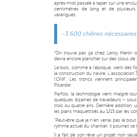
après-midi passée à taper sur une enclu
centimètres de long et de plusieurs
varangues.
-3.600 chênes nécessaires
"On trouve pas ça chez Leroy Merlin ou c
devra encore plancher sur des clous de 
Le bois, comme à l'époque, vient des fo
la construction du navire. L'association 
l'ONF. Les troncs viennent principa
Picardie.
Parfois, la technologie vient malgré tout
quelques dizaines de travailleurs -- sous 
trois ou quatre ans. Dernière addition,
les plans maquettisés au 1/15 par les co
"Peut-être que je n'en verrai pas le bout
rythme actuel du chantier, il pourrait se 
Il a fait de son rêve un projet non seu