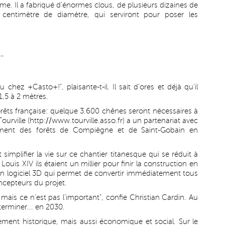
me. Il a fabriqué d'énormes clous, de plusieurs dizaines de
 centimètre de diamètre, qui serviront pour poser les
-
hez +Casto+!", plaisante-t-il. Il sait d'ores et déjà qu'il
1,5 à 2 mètres.
rêts française: quelque 3.600 chênes seront nécessaires à
Tourville (http://www.tourville.asso.fr) a un partenariat avec
lement des forêts de Compiègne et de Saint-Gobain en
 simplifier la vie sur ce chantier titanesque qui se réduit à
Louis XIV ils étaient un millier pour finir la construction en
 un logiciel 3D qui permet de convertir immédiatement tous
ncepteurs du projet.
 mais ce n'est pas l'important", confie Christian Cardin. Au
terminer... en 2030.
lement historique, mais aussi économique et social. Sur le