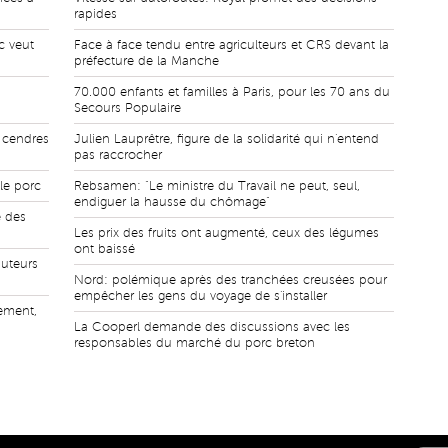
rapides
c veut
Face à face tendu entre agriculteurs et CRS devant la
préfecture de la Manche
s
70.000 enfants et familles à Paris, pour les 70 ans du
Secours Populaire
s cendres
Julien Lauprêtre, figure de la solidarité qui n'entend
pas raccrocher
le porc
Rebsamen: "Le ministre du Travail ne peut, seul,
endiguer la hausse du chômage"
e des
Les prix des fruits ont augmenté, ceux des légumes
ont baissé
buteurs
Nord: polémique après des tranchées creusées pour
empêcher les gens du voyage de s'installer
ement,
La Cooperl demande des discussions avec les
responsables du marché du porc breton