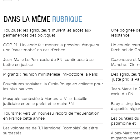
DANS LA MÊME
RUBRIQUE
Toulouse: les agriculteurs murent les accès aux
Une poignée de
permanences des politiques
résistance
COP 21: Hollande fait monter la pression, évoquant
Un couple retro
une "catastrophe" en cas d'échec
l'archipel de 
Jean-Marie Le Pen, exclu du FN, continuera à se
Cazeneuve et Ma
battre en justice
Manche: "On ne
Migrants : réunion ministérielle "mi-octobre" à Paris
Des agriculteur
"juste prix" à Pa
Fournitures scolaires: la Croix-Rouge en collecte pour
les plus pauvres
Jean-Marie Le P
exclu du FN
Mosquée contestée à Mantes-la-Ville: bataille
judiciaire entre le préfet et le maire FN
Baby-sitting: le
disparités régio
Tourisme: vers un nouveau record de fréquentation
en France cette année
Les bunkers du l
patrimoine et..
Les volontaires de "L'Hermione" "comblés" de s'être
surpassés
Alpes-Maritimes
migrants venant 