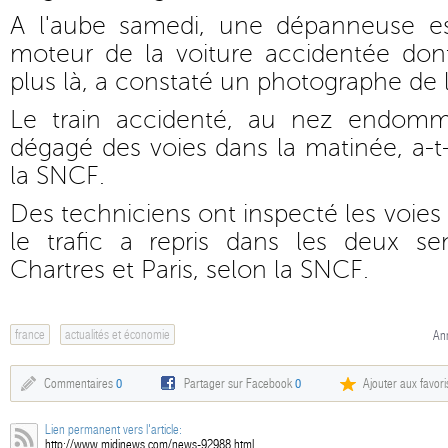
A l'aube samedi, une dépanneuse es
moteur de la voiture accidentée dont
plus là, a constaté un photographe de l
Le train accidenté, au nez endomm
dégagé des voies dans la matinée, a-t
la SNCF.
Des techniciens ont inspecté les voies
le trafic a repris dans les deux s
Chartres et Paris, selon la SNCF.
france
actualités et économie
An
Commentaires
0
Partager sur Facebook
0
Ajouter aux favori
Lien permanent vers l'article:
http://www.midinews.com/news-92988.html