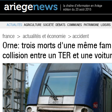
la chaîne d'information en Ariège
édition du 20 août 2015
ACTUALITÉS
AGRICULTURE
SOCIÉTÉ
DÉBATS
COMMUNES
PATRIMOINE
LOISIRS
france
>
actualités et économie
> accident
Orne: trois morts d'une même fami
collision entre un TER et une voitu