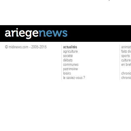
© midinews.com - 2005-2015
actualités
animat
agriculture
faits d
société
sports
débats
culture
communes
en bre
patrimoine
loisirs
chroniq
le saviez-vous ?
chroniq