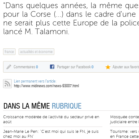
"Dans quelques années, la même ques
pour la Corse (...) dans le cadre d'un
ne serait plus cette Europe de la police
lancé M. Talamoni.
france
actualités et économie
Commentaires
0
Partager sur Facebook
0
Ajouter aux favori
Lien permanent vers l'article:
http://www.midinews.com/news-93007.html
DANS LA MÊME
RUBRIQUE
Croissance modérée de l'activité du secteur privé en
Mosquée contest
août
judiciaire entre
Jean-Marie Le Pen: "C'est moi qui suis le FN, je suis
Tourisme: vers
chez moi au FN"
en France cett