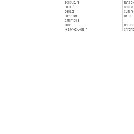
agriculture
faits d
société
sports
débats
culture
communes
en bre
patrimoine
loisirs
chroniq
le saviez-vous ?
chroniq