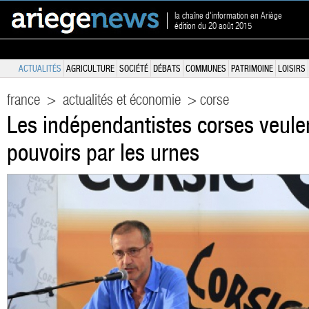
la chaîne d'information en Ariège
édition du 20 août 2015
ACTUALITÉS
AGRICULTURE
SOCIÉTÉ
DÉBATS
COMMUNES
PATRIMOINE
LOISIRS
france
>
actualités et économie
> corse
Les indépendantistes corses veule
pouvoirs par les urnes