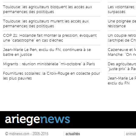
Toulouse: les agriculteurs bloquent les accès aux
Les volontaires
permanences des politiques
surpassés
Toulouse: les agriculteurs murent les accès aux
Une poignée de
permanences des politiques
résistance
COP 21: Hollande fait monter la pression, évoquant
Un couple retro
une "catastrophe" en cas d'échec
l'archipel de 
Jean-Marie Le Pen, exclu du FN, continuera à se
Cazeneuve et Ma
battre en justice
Manche: "On ne
Migrants : réunion ministérielle "mi-octobre" à Paris
Des agriculteur
"juste prix" à Pa
Fournitures scolaires: la Croix-Rouge en collecte pour
les plus pauvres
Jean-Marie Le P
exclu du FN
© midinews.com - 2005-2015
actualités
animat