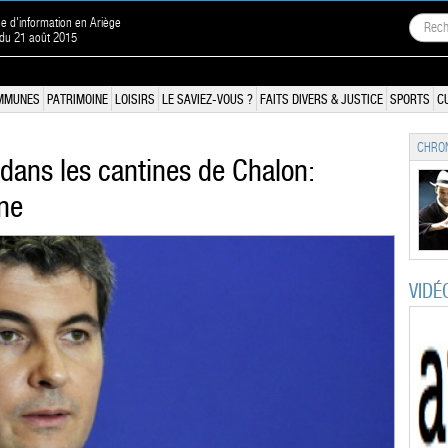
ne d'information en Ariège
 du 21 août 2015
MMUNES
PATRIMOINE
LOISIRS
LE SAVIEZ-VOUS ?
FAITS DIVERS & JUSTICE
SPORTS
C
CHRON
dans les cantines de Chalon:
ine
VIDÉ