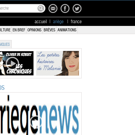
accueil
|
ariège
|
france
ULTURE
EN BREF
OPINIONS
BRÈVES
ANIMATIONS
IQUES
OS