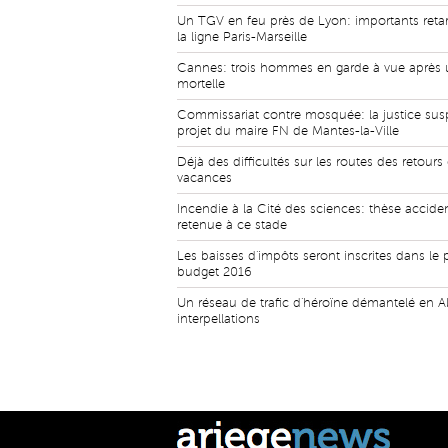
Un TGV en feu près de Lyon: importants reta
la ligne Paris-Marseille
Cannes: trois hommes en garde à vue après u
mortelle
Commissariat contre mosquée: la justice sus
projet du maire FN de Mantes-la-Ville
Déjà des difficultés sur les routes des retours
vacances
Incendie à la Cité des sciences: thèse acciden
retenue à ce stade
Les baisses d'impôts seront inscrites dans le 
budget 2016
Un réseau de trafic d'héroïne démantelé en A
interpellations