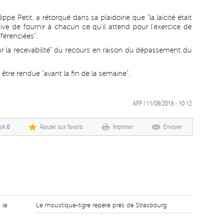
ppe Petit, a rétorqué dans sa plaidoirie que "la laïcité était
tive de fournir à chacun ce qu'il attend pour l'exercice de
férenciées".
sur la recevabilité" du recours en raison du dépassement du
 être rendue "avant la fin de la semaine".
AFP | 11/08/2015 - 10:12
ook
0
Ajouter aux favoris
Imprimer
Envoyer
 le
Le moustique-tigre repéré près de Strasbourg