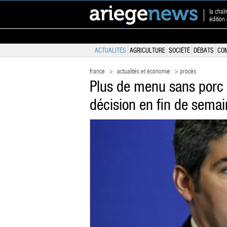
la chaî
édition
ACTUALITÉS
AGRICULTURE
SOCIÉTÉ
DÉBATS
CO
france
>
actualités et économie
> procès
Plus de menu sans porc 
décision en fin de sema