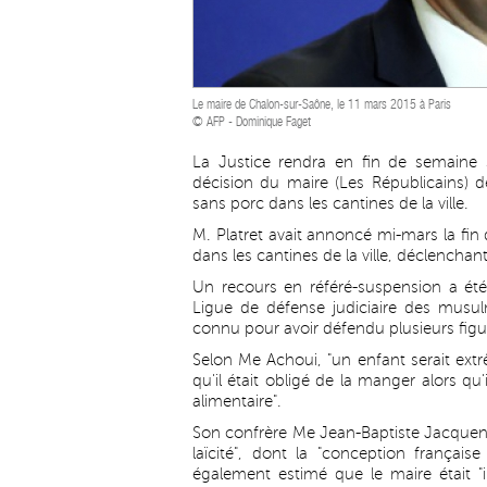
Le maire de Chalon-sur-Saône, le 11 mars 2015 à Paris
© AFP - Dominique Faget
La Justice rendra en fin de semaine s
décision du maire (Les Républicains) 
sans porc dans les cantines de la ville.
M. Platret avait annoncé mi-mars la fin
dans les cantines de la ville, déclench
Un recours en référé-suspension a été i
Ligue de défense judiciaire des musul
connu pour avoir défendu plusieurs fig
Selon Me Achoui, "un enfant serait extr
qu'il était obligé de la manger alors qu'
alimentaire".
Son confrère Me Jean-Baptiste Jacquenet-
laïcité", dont la "conception française
également estimé que le maire était 