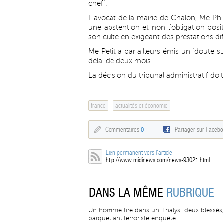
chef".
L'avocat de la mairie de Chalon, Me Phili
une abstention et non l'obligation posi
son culte en exigeant des prestations dif
Me Petit a par ailleurs émis un "doute 
délai de deux mois.
La décision du tribunal administratif doit
france
actualités et économie
Commentaires
0
Partager sur Faceb
Lien permanent vers l'article:
http://www.midinews.com/news-93021.html
DANS LA MÊME
RUBRIQUE
Un homme tire dans un Thalys: deux blessés,
parquet antiterroriste enquête