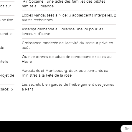
"Air Cocaïne": une lettre des familles des pilotes
rds sur
remise à Hollande
Ecoles vandalisées à Nice: 3 adolescents interpellés, 2
ne rixe
autres recherchés
Assange demande à Hollande une loi pour les
pend le
lanceurs d'alerte
Croissance modérée de l'activité du secteur privé en
 de
août
Quinze tonnes de tabac de contrebande saisies au
telle
Havre
Varoufakis et Montebourg, deux bouillonnants ex-
projet de
ministres à la Fête de la rose
Les secrets bien gardés de l'hébergement des jeunes
lsace: 6
à Paris