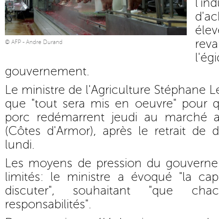
l'i
d'ac
él
reva
© AFP - Andre Durand
l
gouvernement.
Le ministre de l'Agriculture Stéphane L
que "tout sera mis en oeuvre" pour q
porc redémarrent jeudi au marché a
(Côtes d'Armor), après le retrait de
lundi.
Les moyens de pression du gouverne
limités: le ministre a évoqué "la ca
discuter", souhaitant "que c
responsabilités".