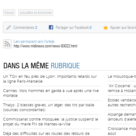
france
actualités et économie
Commentaires
2
Partager sur Facebook
0
Ajouter aux favori
Lien permanent vers l'article:
http://www.midinews.com/news-93022.html
DANS LA MÊME
RUBRIQUE
Un TGV en feu près de Lyon: importants retards sur
Le moustique-ti
la ligne Paris-Marseille
"Air Cocaïne": u
Cannes: trois hommes en garde à vue après une rixe
remise à Holla
mortelle
Ecoles vandalis
Thalys: 2 blessés graves, un léger, des tirs par balle
autres recherch
(sources concordantes)
Assange demand
Commissariat contre mosquée: la justice suspend le
lanceurs d'alert
projet du maire FN de Mantes-la-Ville
Croissance modé
Déjà des difficultés sur les routes des retours de
août