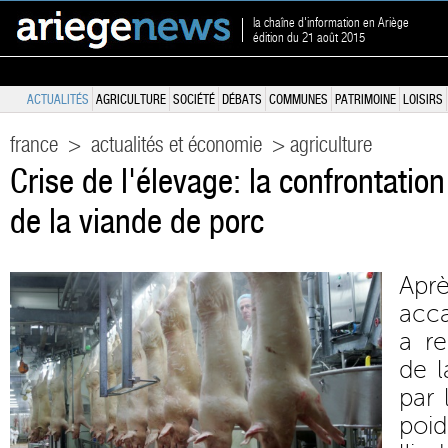
la chaîne d'information en Ariège
édition du 21 août 2015
ACTUALITÉS
AGRICULTURE
SOCIÉTÉ
DÉBATS
COMMUNES
PATRIMOINE
LOISIRS
france
>
actualités et économie
> agriculture
Crise de l'élevage: la confrontatio
de la viande de porc
Ap
acca
a re
de l
par 
po