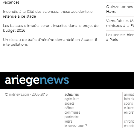
vacances
Quinze tonnes 
Incendie à la Cité des sciences: thèse accidentelle
Havre
retenue à ce stade
Varoufakis et M
Les baisses d'impôts seront inscrites dans le projet de
ministres à la F
budget 2016
Les secrets bie
Un réseau de trafic d'héroïne démantelé en Alsace: 6
à Paris
interpellations
© midinews.com - 2005-2015
actualités
animat
agriculture
faits d
société
sports
débats
culture
communes
en bre
patrimoine
loisirs
chroniq
le saviez-vous ?
chroniq